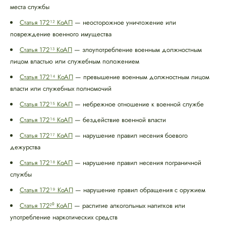
места службы
Статья 172¹² КоАП
— неосторожное уничтожение или
повреждение военного имущества
Статья 172¹³ КоАП
— злоупотребление военным должностным
лицом властью или служебным положением
Статья 172¹⁴ КоАП
— превышение военным должностным лицом
власти или служебных полномочий
Статья 172¹⁵ КоАП
— небрежное отношение к военной службе
Статья 172¹⁶ КоАП
— бездействие военной власти
Статья 172¹⁷ КоАП
— нарушение правил несения боевого
дежурства
Статья 172¹⁸ КоАП
— нарушение правил несения пограничной
службы
Статья 172¹⁹ КоАП
— нарушение правил обращения с оружием
Статья 172²⁰ КоАП
— распитие алкогольных напитков или
употребление наркотических средств