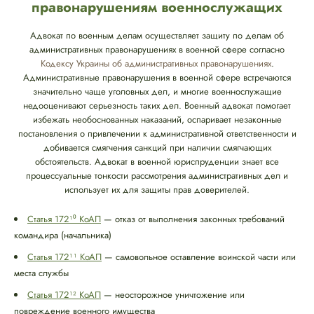
правонарушениям военнослужащих
Адвокат по военным делам осуществляет защиту по делам об
административных правонарушениях в военной сфере согласно
Кодексу Украины об административных правонарушениях
.
Административные правонарушения в военной сфере встречаются
значительно чаще уголовных дел, и многие военнослужащие
недооценивают серьезность таких дел. Военный адвокат помогает
избежать необоснованных наказаний, оспаривает незаконные
постановления о привлечении к административной ответственности и
добивается смягчения санкций при наличии смягчающих
обстоятельств. Адвокат в военной юриспруденции знает все
процессуальные тонкости рассмотрения административных дел и
использует их для защиты прав доверителей.
Статья 172¹⁰ КоАП
— отказ от выполнения законных требований
командира (начальника)
Статья 172¹¹ КоАП
— самовольное оставление воинской части или
места службы
Статья 172¹² КоАП
— неосторожное уничтожение или
повреждение военного имущества