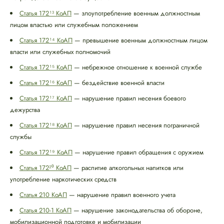
Статья 172¹³ КоАП
— злоупотребление военным должностным
лицом властью или служебным положением
Статья 172¹⁴ КоАП
— превышение военным должностным лицом
власти или служебных полномочий
Статья 172¹⁵ КоАП
— небрежное отношение к военной службе
Статья 172¹⁶ КоАП
— бездействие военной власти
Статья 172¹⁷ КоАП
— нарушение правил несения боевого
дежурства
Статья 172¹⁸ КоАП
— нарушение правил несения пограничной
службы
Статья 172¹⁹ КоАП
— нарушение правил обращения с оружием
Статья 172²⁰ КоАП
— распитие алкогольных напитков или
употребление наркотических средств
Статья 210 КоАП
— нарушение правил военного учета
Статья 210-1 КоАП
— нарушение законодательства об обороне,
мобилизационной подготовке и мобилизации