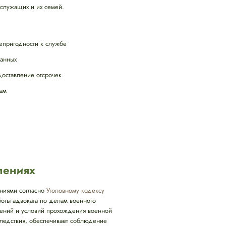
служащих и их семей.
епригодности к службе
данных
оставление отсрочек
там
лениях
ениями согласно
Уголовному кодексу
боты адвоката по делам военного
шений и условий прохождения военной
следствия, обеспечивает соблюдение