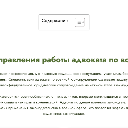
Содержание
равления работы адвоката по 
ывает профессиональную правовую помощь военнослужащим, участникам бое
аины. Специализация адвоката по военной юриспруденции охватывает защиту
я квалифицированное юридическое сопровождение на каждом этапе взаимодей
 категориями военнообязанных: от призывников, впервые столкнувшихся с пр
х социальных прав и компенсаций. Адвокат по делам военного законодател
актик применения законодательства в военной сфере, что позволяет эффект
самых сложных ситуациях.