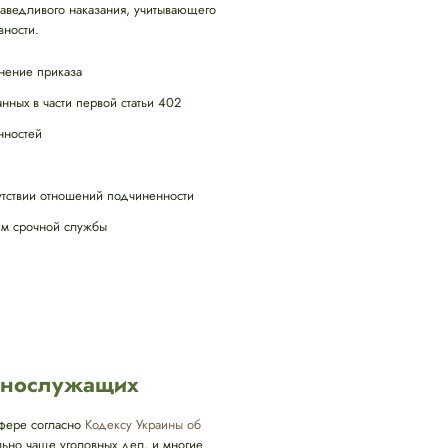
раведливого наказания, учитывающего
вности.
нение приказа
нных в части первой статьи 402
нностей
тствии отношений подчиненности
им срочной службы
ннослужащих
сфере согласно
Кодексу Украины об
льно чаще уголовных дел, и многие