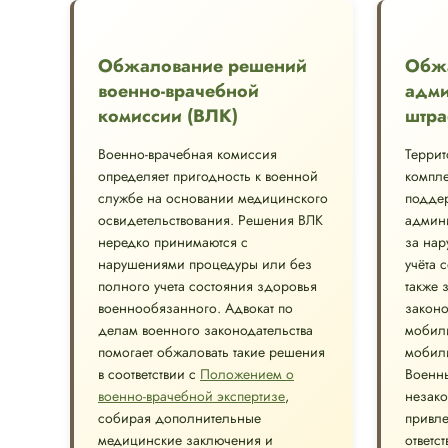
Обжалование решений
Обж
военно-врачебной
адми
комиссии (ВЛК)
штра
Военно-врачебная комиссия
Терри
определяет пригодность к военной
компле
службе на основании медицинского
подде
освидетельствования. Решения ВЛК
админи
нередко принимаются с
за нар
нарушениями процедуры или без
учёта 
полного учета состояния здоровья
также 
военнообязанного. Адвокат по
законо
делам военного законодательства
мобил
помогает обжаловать такие решения
мобил
в соответствии с
Положением о
Военны
военно-врачебной экспертизе
,
незако
собирая дополнительные
привле
медицинские заключения и
ответс