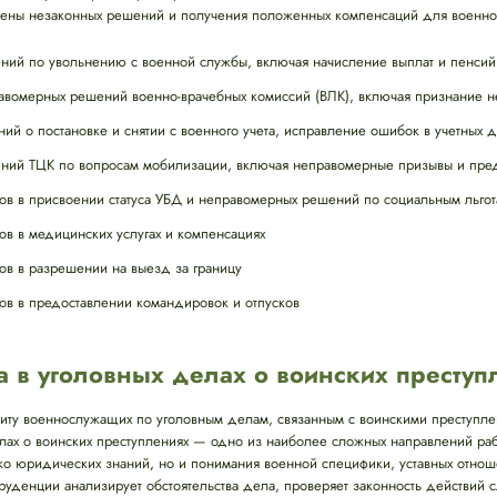
мены незаконных решений и получения положенных компенсаций для военно
ий по увольнению с военной службы, включая начисление выплат и пенсий
вомерных решений военно-врачебных комиссий (ВЛК), включая признание н
й о постановке и снятии с военного учета, исправление ошибок в учетных 
ий ТЦК по вопросам мобилизации, включая неправомерные призывы и пред
ов в присвоении статуса УБД и неправомерных решений по социальным льго
ов в медицинских услугах и компенсациях
ов в разрешении на выезд за границу
ов в предоставлении командировок и отпусков
а в уголовных делах о воинских преступ
иту военнослужащих по уголовным делам, связанным с воинскими преступл
елах о воинских преступлениях — одно из наиболее сложных направлений ра
ько юридических знаний, но и понимания военной специфики, уставных отно
уденции анализирует обстоятельства дела, проверяет законность действий 