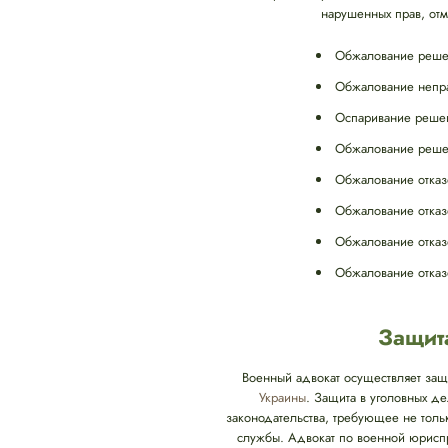
нарушенных прав, от
Обжалование решен
Обжалование непра
Оспаривание решени
Обжалование решен
Обжалование отказ
Обжалование отказ
Обжалование отказ
Обжалование отказ
Защит
Военный адвокат осуществляет защ
Украины
. Защита в уголовных д
законодательства, требующее не тол
службы. Адвокат по военной юриспр