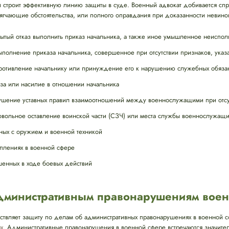
 строит эффективную линию защиты в суде. Военный адвокат добивается сп
ягчающие обстоятельства, или полного оправдания при доказанности невино
ытый отказ выполнить приказ начальника, а также иное умышленное неиспол
олнение приказа начальника, совершенное при отсутствии признаков, указа
отивление начальнику или принуждение его к нарушению служебных обяза
за или насилие в отношении начальника
шение уставных правил взаимоотношений между военнослужащими при отсу
вольное оставление воинской части (СЗЧ) или места службы военнослужащ
ных с оружием и военной техникой
плениях в военной сфере
шенных в ходе боевых действий
административным правонарушениям вое
твляет защиту по делам об административных правонарушениях в военной 
х
. Административные правонарушения в военной сфере встречаются значите