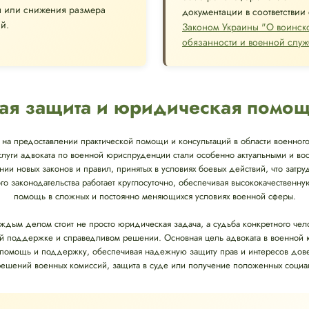
ы или снижения размера
документации в соответствии 
й.
Законом Украины "О воинск
обязанности и военной служ
ая защита и юридическая помо
на предоставлении практической помощи и консультаций в области военного
слуги адвоката по военной юриспруденции стали особенно актуальными и в
нии новых законов и правил, принятых в условиях боевых действий, что затр
го законодательства работает круглосуточно, обеспечивая высококачестве
помощь в сложных и постоянно меняющихся условиях военной сферы.
аждым делом стоит не просто юридическая задача, а судьба конкретного че
й поддержке и справедливом решении. Основная цель адвоката в военной
омощь и поддержку, обеспечивая надежную защиту прав и интересов довери
ешений военных комиссий, защита в суде или получение положенных социал