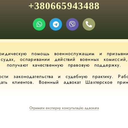
+380665943488
юридическую помощь военнослужащим и призывник
в судах, оспаривании действий военных комисси
получают качественную правовую поддержку.
сти законодательства и судебную практику. Ра
щать клиентов. Военный адвокат Шахтерское при
Отримати експерну консультацію адвоката