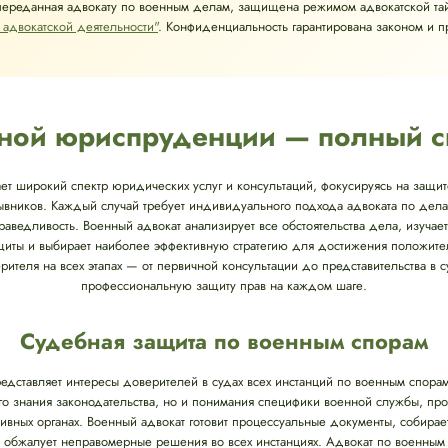
переданная адвокату по военным делам, защищена режимом адвокатской та
 адвокатской деятельности"
. Конфиденциальность гарантирована законом и 
енной юриспруденции — полный с
т широкий спектр юридических услуг и консультаций, фокусируясь на защи
ывников. Каждый случай требует индивидуального подхода адвоката по делам
аведливость. Военный адвокат анализирует все обстоятельства дела, изучае
иты и выбирает наиболее эффективную стратегию для достижения положитель
теля на всех этапах — от первичной консультации до представительства в с
профессиональную защиту прав на каждом шаге.
Судебная защита по военным спорам
едставляет интересы доверителей в судах всех инстанций по военным спора
кого знания законодательства, но и понимания специфики военной службы, п
ивных органах. Военный адвокат готовит процессуальные документы, собирае
и обжалует неправомерные решения во всех инстанциях. Адвокат по военным