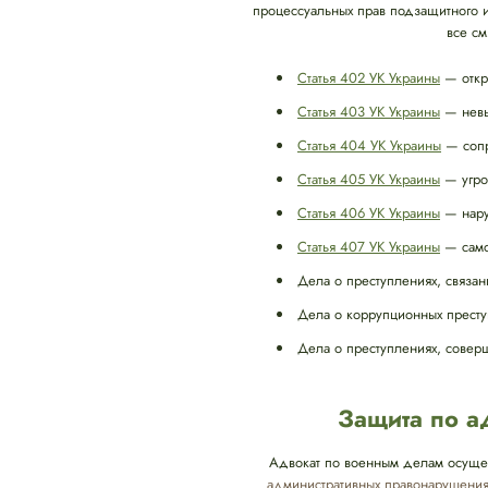
процессуальных прав подзащитного и
все см
Статья 402 УК Украины
— откр
Статья 403 УК Украины
— невып
Статья 404 УК Украины
— сопр
Статья 405 УК Украины
— угро
Статья 406 УК Украины
— нару
Статья 407 УК Украины
— само
Дела о преступлениях, связан
Дела о коррупционных престу
Дела о преступлениях, совер
Защита по 
Адвокат по военным делам осущес
административных правонарушения