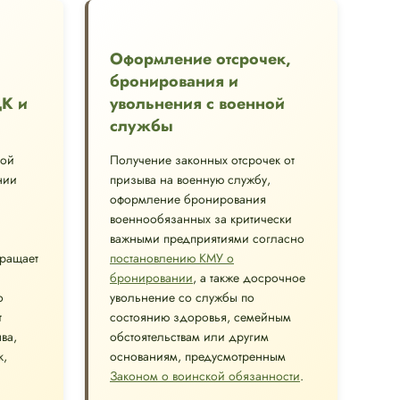
Оформление отсрочек,
бронирования и
ЦК и
увольнения с военной
службы
ной
Получение законных отсрочек от
нии
призыва на военную службу,
оформление бронирования
военнообязанных за критически
важными предприятиями согласно
вращает
постановлению КМУ о
бронировании
, а также досрочное
о
увольнение со службы по
т
состоянию здоровья, семейным
ва,
обстоятельствам или другим
к,
основаниям, предусмотренным
Законом о воинской обязанности
.