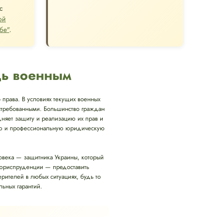
с
ой
бе"
.
щь военным
 права. В условиях текущих военных
остребованными. Большинство граждан
удняет защиту и реализацию их прав и
нную и профессиональную юридическую
ловека — защитника Украины, который
 юриспруденции — предоставить
телей в любых ситуациях, будь то
ьных гарантий.