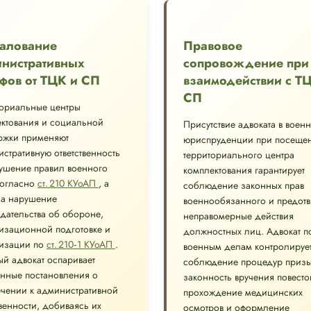
алование
Правовое
нистративных
сопровождение при
фов от ТЦК и СП
взаимодействии с Т
СП
ториальные центры
ктования и социальной
Присутствие адвоката в воен
ржки применяют
юриспруденции при посеще
стративную ответственность
территориального центра
ушение правил военного
комплектования гарантирует
согласно
ст. 210 КУоАП
, а
соблюдение законных прав
за нарушение
военнообязанного и предот
дательства об обороне,
неправомерные действия
изационной подготовке и
должностных лиц. Адвокат п
изации по
ст. 210‑1 КУоАП
.
военным делам контролируе
й адвокат оспаривает
соблюдение процедур призы
нные постановления о
законность вручения повесто
чении к административной
прохождение медицинских
твенности, добиваясь их
осмотров и оформление