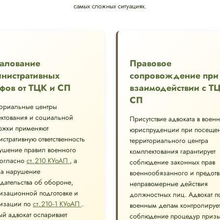
самых сложных ситуациях.
алование
Правовое
нистративных
сопровождение при
фов от ТЦК и СП
взаимодействии с Т
СП
ториальные центры
ктования и социальной
Присутствие адвоката в воен
ржки применяют
юриспруденции при посеще
стративную ответственность
территориального центра
ушение правил военного
комплектования гарантирует
согласно
ст. 210 КУоАП
, а
соблюдение законных прав
за нарушение
военнообязанного и предот
дательства об обороне,
неправомерные действия
изационной подготовке и
должностных лиц. Адвокат п
изации по
ст. 210‑1 КУоАП
.
военным делам контролируе
й адвокат оспаривает
соблюдение процедур призы