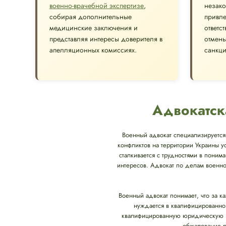
военно-врачебной экспертизе
,
незако
собирая дополнительные
привле
медицинские заключения и
ответс
представляя интересы доверителя в
отмен
апелляционных комиссиях.
санкци
Адвокатск
Военный адвокат специализируется 
конфликтов на территории Украины у
сталкивается с трудностями в понима
интересов. Адвокат по делам военно
Военный адвокат понимает, что за к
нуждается в квалифицированно
квалифицированную юридическую п
обжалование р