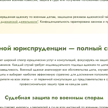
переданная адвокату по военным делам, защищена режимом адвокатской та
 адвокатской деятельности"
. Конфиденциальность гарантирована законом и 
енной юриспруденции — полный с
т широкий спектр юридических услуг и консультаций, фокусируясь на защи
ывников. Каждый случай требует индивидуального подхода адвоката по делам
аведливость. Военный адвокат анализирует все обстоятельства дела, изучае
иты и выбирает наиболее эффективную стратегию для достижения положитель
теля на всех этапах — от первичной консультации до представительства в с
профессиональную защиту прав на каждом шаге.
Судебная защита по военным спорам
едставляет интересы доверителей в судах всех инстанций по военным спора