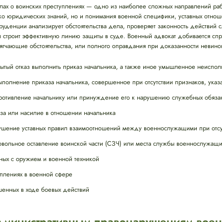
елах о воинских преступлениях — одно из наиболее сложных направлений ра
ько юридических знаний, но и понимания военной специфики, уставных отно
уденции анализирует обстоятельства дела, проверяет законность действий 
 строит эффективную линию защиты в суде. Военный адвокат добивается сп
ягчающие обстоятельства, или полного оправдания при доказанности невино
ытый отказ выполнить приказ начальника, а также иное умышленное неиспол
олнение приказа начальника, совершенное при отсутствии признаков, указа
отивление начальнику или принуждение его к нарушению служебных обяза
за или насилие в отношении начальника
шение уставных правил взаимоотношений между военнослужащими при отсу
вольное оставление воинской части (СЗЧ) или места службы военнослужащ
ных с оружием и военной техникой
плениях в военной сфере
шенных в ходе боевых действий
административным правонарушениям вое