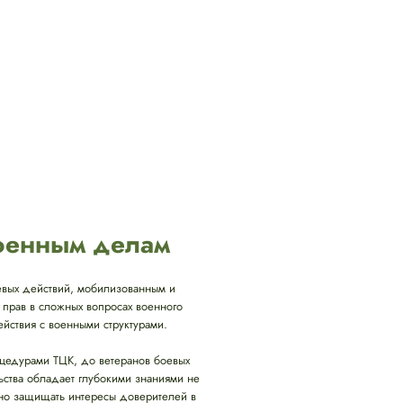
военным делам
вых действий, мобилизованным и
 прав в сложных вопросах военного
ствия с военными структурами.
оцедурами ТЦК, до ветеранов боевых
ьства обладает глубокими знаниями не
ивно защищать интересы доверителей в