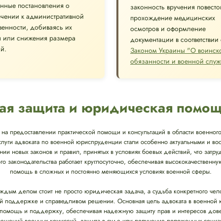
нные постановления о
законность вручения повесто
чении к административной
прохождение медицинских
твенности, добиваясь их
осмотров и оформление
ы или снижения размера
документации в соответствии 
й.
Законом Украины "О воинск
обязанности и военной служ
ая защита и юридическая помо
на предоставлении практической помощи и консультаций в области военного
слуги адвоката по военной юриспруденции стали особенно актуальными и в
нии новых законов и правил, принятых в условиях боевых действий, что затр
го законодательства работает круглосуточно, обеспечивая высококачестве
помощь в сложных и постоянно меняющихся условиях военной сферы.
аждым делом стоит не просто юридическая задача, а судьба конкретного че
й поддержке и справедливом решении. Основная цель адвоката в военной
омощь и поддержку, обеспечивая надежную защиту прав и интересов довери
ешений военных комиссий, защита в суде или получение положенных социал