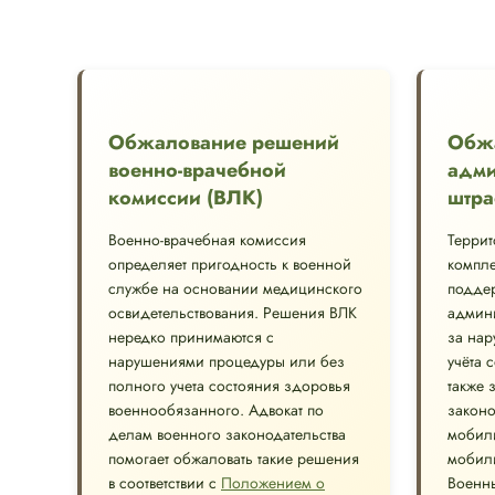
Обжалование решений
Обж
военно-врачебной
адми
комиссии (ВЛК)
штра
Военно-врачебная комиссия
Терри
определяет пригодность к военной
компле
службе на основании медицинского
подде
освидетельствования. Решения ВЛК
админи
нередко принимаются с
за нар
нарушениями процедуры или без
учёта 
полного учета состояния здоровья
также 
военнообязанного. Адвокат по
законо
делам военного законодательства
мобил
помогает обжаловать такие решения
мобил
в соответствии с
Положением о
Военны