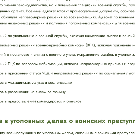
кого знания законодательства, но и понимания специфики военной службы, п
ивных органах. Военный адвокат готовит процессуальные документы, собирае
и обжалует неправомерные решения во всех инстанциях. Адвокат по военным
мены незаконных решений и получения положенных компенсаций для военно
ий по увольнению с военной службы, включая начисление выплат и пенсий
вомерных решений военно-врачебных комиссий (ВЛК), включая признание н
й о постановке и снятии с военного учета, исправление ошибок в учетных 
ий ТЦК по вопросам мобилизации, включая неправомерные призывы и пред
ов в присвоении статуса УБД и неправомерных решений по социальным льго
ов в медицинских услугах и компенсациях
ов в разрешении на выезд за границу
ов в предоставлении командировок и отпусков
а в уголовных делах о воинских преступ
иту военнослужащих по уголовным делам, связанным с воинскими преступл