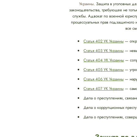
Украины
. Защита в уголовных д
законодательства, требующее не тол
службы. Адвокат по военной юриспр
процессуальных прав подзащитного и
все см
Статья 402 УК Украины
— откр
Статья 403 УК Украины
— невып
Статья 404 УК Украины
— сопр
Статья 405 УК Украины
— угро
Статья 406 УК Украины
— нару
Статья 407 УК Украины
— само
Дела о преступлениях, связан
Дела о коррупционных престу
Дела о преступлениях, совер
Защита по 