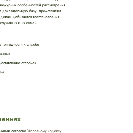
роцедурных особенностей рассмотрения
т доказательную базу, представляет
 делам добивается восстановления
служащих и их семей.
епригодности к службе
данных
оставление отсрочек
там
лениях
ениями согласно
Уголовному кодексу