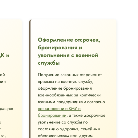
Оформление отсрочек,
бронирования и
ЦК и
увольнения с военной
службы
ной
Получение законных отсрочек от
нии
призыва на военную службу,
оформление бронирования
военнообязанных за критически
важными предприятиями согласно
вращает
постановлению КМУ о
бронировании
, а также досрочное
о
увольнение со службы по
т
состоянию здоровья, семейным
ва,
обстоятельствам или другим