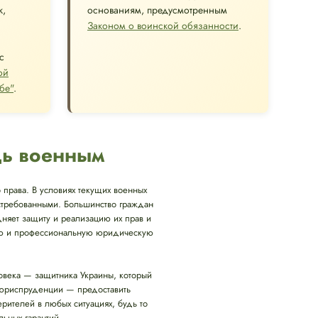
к,
основаниям, предусмотренным
Законом о воинской обязанности
.
с
ой
бе"
.
щь военным
 права. В условиях текущих военных
остребованными. Большинство граждан
удняет защиту и реализацию их прав и
нную и профессиональную юридическую
ловека — защитника Украины, который
 юриспруденции — предоставить
телей в любых ситуациях, будь то
ьных гарантий.