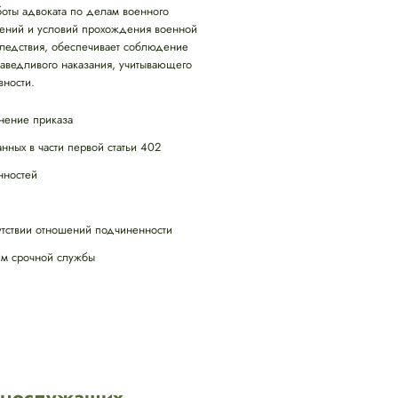
боты адвоката по делам военного
шений и условий прохождения военной
следствия, обеспечивает соблюдение
раведливого наказания, учитывающего
вности.
нение приказа
нных в части первой статьи 402
нностей
тствии отношений подчиненности
им срочной службы
ннослужащих