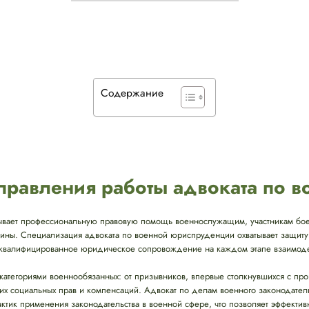
Содержание
равления работы адвоката по 
ывает профессиональную правовую помощь военнослужащим, участникам бое
аины. Специализация адвоката по военной юриспруденции охватывает защиту
я квалифицированное юридическое сопровождение на каждом этапе взаимодей
 категориями военнообязанных: от призывников, впервые столкнувшихся с пр
х социальных прав и компенсаций. Адвокат по делам военного законодател
актик применения законодательства в военной сфере, что позволяет эффект