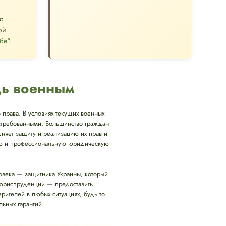
с
ой
бе"
.
щь военным
 права. В условиях текущих военных
остребованными. Большинство граждан
удняет защиту и реализацию их прав и
нную и профессиональную юридическую
ловека — защитника Украины, который
 юриспруденции — предоставить
телей в любых ситуациях, будь то
ьных гарантий.