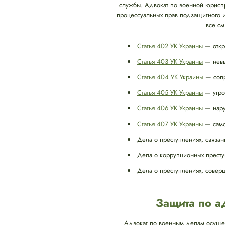
службы. Адвокат по военной юриспр
процессуальных прав подзащитного и
все см
Статья 402 УК Украины
— откр
Статья 403 УК Украины
— невып
Статья 404 УК Украины
— сопр
Статья 405 УК Украины
— угро
Статья 406 УК Украины
— нару
Статья 407 УК Украины
— само
Дела о преступлениях, связан
Дела о коррупционных престу
Дела о преступлениях, совер
Защита по 
Адвокат по военным делам осущес