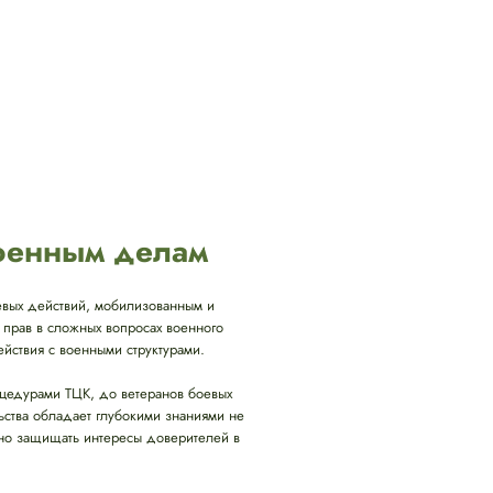
военным делам
вых действий, мобилизованным и
 прав в сложных вопросах военного
ствия с военными структурами.
оцедурами ТЦК, до ветеранов боевых
ьства обладает глубокими знаниями не
ивно защищать интересы доверителей в