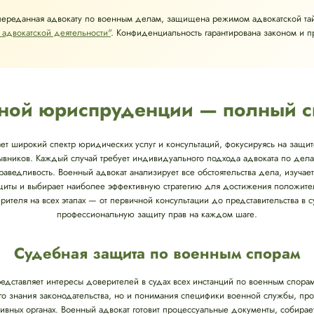
переданная адвокату по военным делам, защищена режимом адвокатской та
 адвокатской деятельности"
. Конфиденциальность гарантирована законом и 
енной юриспруденции — полный с
т широкий спектр юридических услуг и консультаций, фокусируясь на защи
ывников. Каждый случай требует индивидуального подхода адвоката по делам
аведливость. Военный адвокат анализирует все обстоятельства дела, изучае
иты и выбирает наиболее эффективную стратегию для достижения положитель
теля на всех этапах — от первичной консультации до представительства в с
профессиональную защиту прав на каждом шаге.
Судебная защита по военным спорам
едставляет интересы доверителей в судах всех инстанций по военным спора
кого знания законодательства, но и понимания специфики военной службы, п
ивных органах. Военный адвокат готовит процессуальные документы, собирае