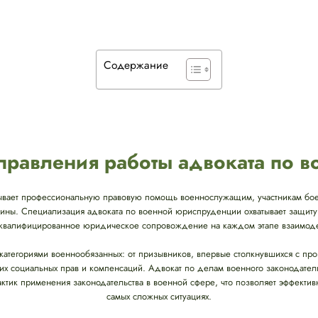
Содержание
равления работы адвоката по 
ывает профессиональную правовую помощь военнослужащим, участникам бое
аины. Специализация адвоката по военной юриспруденции охватывает защиту
я квалифицированное юридическое сопровождение на каждом этапе взаимодей
 категориями военнообязанных: от призывников, впервые столкнувшихся с пр
х социальных прав и компенсаций. Адвокат по делам военного законодател
актик применения законодательства в военной сфере, что позволяет эффект
самых сложных ситуациях.