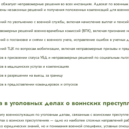
и обжалует неправомерные решения во всех инстанциях. Адвокат по военным
мены незаконных решений и получения положенных компенсаций для военно
ий по увольнению с военной службы, включая начисление выплат и пенсий
вомерных решений военно-врачебных комиссий (ВЛК), включая признание н
й о постановке и снятии с военного учета, исправление ошибок в учетных 
ий ТЦК по вопросам мобилизации, включая неправомерные призывы и пред
ов в присвоении статуса УБД и неправомерных решений по социальным льго
ов в медицинских услугах и компенсациях
ов в разрешении на выезд за границу
ов в предоставлении командировок и отпусков
а в уголовных делах о воинских преступ
иту военнослужащих по уголовным делам, связанным с воинскими преступл
елах о воинских преступлениях — одно из наиболее сложных направлений ра
ько юридических знаний, но и понимания военной специфики, уставных отно