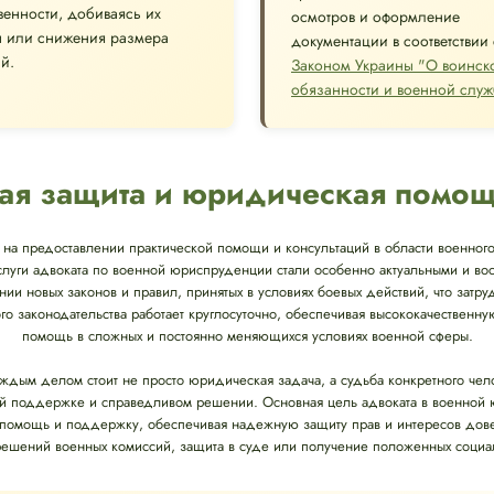
твенности, добиваясь их
осмотров и оформление
ы или снижения размера
документации в соответствии 
й.
Законом Украины "О воинск
обязанности и военной служ
ая защита и юридическая помо
на предоставлении практической помощи и консультаций в области военного
слуги адвоката по военной юриспруденции стали особенно актуальными и в
нии новых законов и правил, принятых в условиях боевых действий, что затр
го законодательства работает круглосуточно, обеспечивая высококачестве
помощь в сложных и постоянно меняющихся условиях военной сферы.
аждым делом стоит не просто юридическая задача, а судьба конкретного че
й поддержке и справедливом решении. Основная цель адвоката в военной
омощь и поддержку, обеспечивая надежную защиту прав и интересов довери
ешений военных комиссий, защита в суде или получение положенных социал