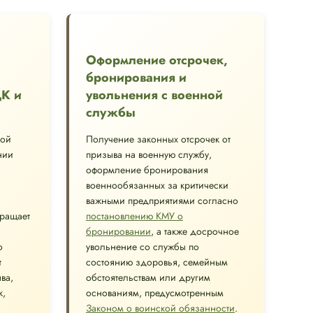
Оформление отсрочек,
бронирования и
ЦК и
увольнения с военной
службы
ной
Получение законных отсрочек от
нии
призыва на военную службу,
оформление бронирования
военнообязанных за критически
важными предприятиями согласно
вращает
постановлению КМУ о
бронировании
, а также досрочное
о
увольнение со службы по
т
состоянию здоровья, семейным
ва,
обстоятельствам или другим
к,
основаниям, предусмотренным
Законом о воинской обязанности
.