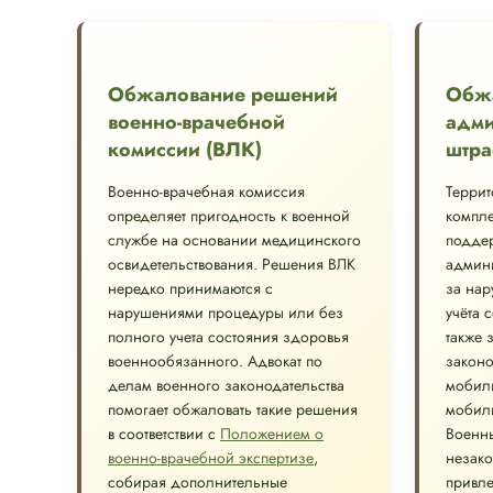
Обжалование решений
Обж
военно-врачебной
адми
комиссии (ВЛК)
штра
Военно-врачебная комиссия
Терри
определяет пригодность к военной
компле
службе на основании медицинского
подде
освидетельствования. Решения ВЛК
админи
нередко принимаются с
за нар
нарушениями процедуры или без
учёта 
полного учета состояния здоровья
также 
военнообязанного. Адвокат по
законо
делам военного законодательства
мобил
помогает обжаловать такие решения
мобил
в соответствии с
Положением о
Военны
военно-врачебной экспертизе
,
незако
собирая дополнительные
привле