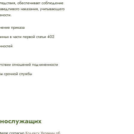
следствия, обеспечивает соблюдение
раведливого наказания, учитывающего
вности.
нение приказа
нных в части первой статьи 402
нностей
тствии отношений подчиненности
им срочной службы
ннослужащих
сфере согласно
Кодексу Украины об