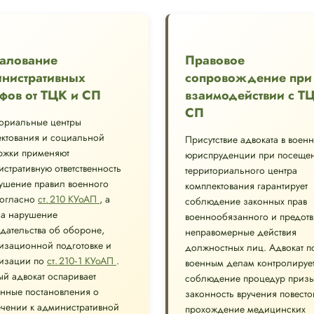
алование
Правовое
нистративных
сопровождение при
фов от ТЦК и СП
взаимодействии с Т
СП
ториальные центры
ктования и социальной
Присутствие адвоката в воен
ржки применяют
юриспруденции при посеще
стративную ответственность
территориального центра
ушение правил военного
комплектования гарантирует
согласно
ст. 210 КУоАП
, а
соблюдение законных прав
за нарушение
военнообязанного и предот
дательства об обороне,
неправомерные действия
изационной подготовке и
должностных лиц. Адвокат п
изации по
ст. 210‑1 КУоАП
.
военным делам контролируе
й адвокат оспаривает
соблюдение процедур призы
нные постановления о
законность вручения повесто
чении к административной
прохождение медицинских