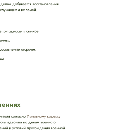
 делам добивается восстановления
служащих и их семей.
епригодности к службе
данных
оставление отсрочек
там
лениях
ениями согласно
Уголовному кодексу
боты адвоката по делам военного
шений и условий прохождения военной