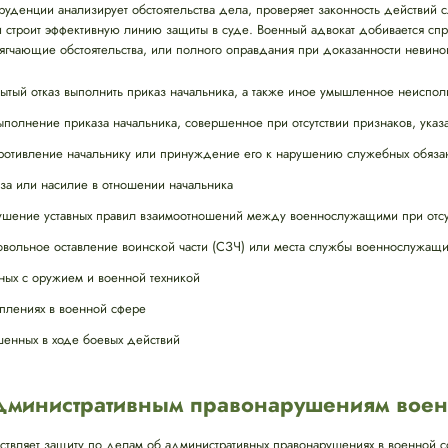
уденции анализирует обстоятельства дела, проверяет законность действий 
 строит эффективную линию защиты в суде. Военный адвокат добивается сп
ягчающие обстоятельства, или полного оправдания при доказанности невино
ытый отказ выполнить приказ начальника, а также иное умышленное неиспол
олнение приказа начальника, совершенное при отсутствии признаков, указа
отивление начальнику или принуждение его к нарушению служебных обяза
за или насилие в отношении начальника
шение уставных правил взаимоотношений между военнослужащими при отсу
вольное оставление воинской части (СЗЧ) или места службы военнослужащ
ных с оружием и военной техникой
плениях в военной сфере
шенных в ходе боевых действий
административным правонарушениям вое
твляет защиту по делам об административных правонарушениях в военной 