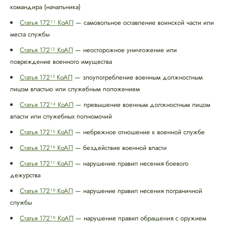
командира (начальника)
Статья 172¹¹ КоАП
— самовольное оставление воинской части или
места службы
Статья 172¹² КоАП
— неосторожное уничтожение или
повреждение военного имущества
Статья 172¹³ КоАП
— злоупотребление военным должностным
лицом властью или служебным положением
Статья 172¹⁴ КоАП
— превышение военным должностным лицом
власти или служебных полномочий
Статья 172¹⁵ КоАП
— небрежное отношение к военной службе
Статья 172¹⁶ КоАП
— бездействие военной власти
Статья 172¹⁷ КоАП
— нарушение правил несения боевого
дежурства
Статья 172¹⁸ КоАП
— нарушение правил несения пограничной
службы
Статья 172¹⁹ КоАП
— нарушение правил обращения с оружием