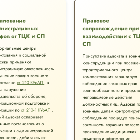
алование
Правовое
нистративных
сопровождение при
фов от ТЦК и СП
взаимодействии с Т
СП
ториальные центры
ктования и социальной
Присутствие адвоката в воен
ржки применяют
юриспруденции при посеще
стративную ответственность
территориального центра
ушение правил военного
комплектования гарантирует
согласно
ст. 210 КУоАП
, а
соблюдение законных прав
за нарушение
военнообязанного и предот
дательства об обороне,
неправомерные действия
изационной подготовке и
должностных лиц. Адвокат п
изации по
ст. 210‑1 КУоАП
.
военным делам контролируе
й адвокат оспаривает
соблюдение процедур призы
нные постановления о
законность вручения повесто
чении к административной
прохождение медицинских
твенности, добиваясь их
осмотров и оформление