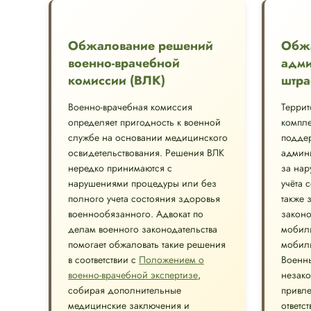
Обжалование решений
Обж
военно-врачебной
адми
комиссии (ВЛК)
штра
Военно-врачебная комиссия
Терри
определяет пригодность к военной
компле
службе на основании медицинского
подде
освидетельствования. Решения ВЛК
админи
нередко принимаются с
за нар
нарушениями процедуры или без
учёта 
полного учета состояния здоровья
также 
военнообязанного. Адвокат по
законо
делам военного законодательства
мобил
помогает обжаловать такие решения
мобил
в соответствии с
Положением о
Военны
военно-врачебной экспертизе
,
незако
собирая дополнительные
привле
медицинские заключения и
ответс