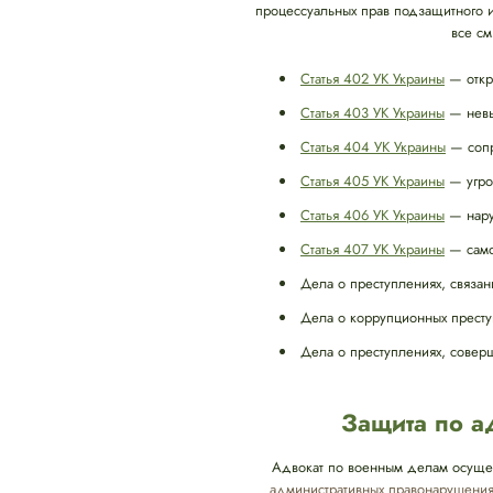
процессуальных прав подзащитного и
все см
Статья 402 УК Украины
— откр
Статья 403 УК Украины
— невып
Статья 404 УК Украины
— сопр
Статья 405 УК Украины
— угро
Статья 406 УК Украины
— нару
Статья 407 УК Украины
— само
Дела о преступлениях, связан
Дела о коррупционных престу
Дела о преступлениях, совер
Защита по 
Адвокат по военным делам осущес
административных правонарушения