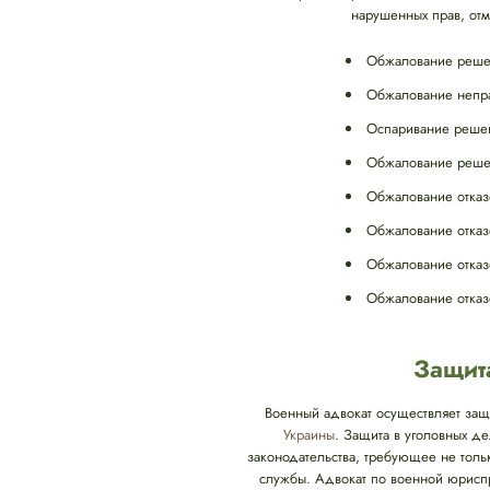
нарушенных прав, от
Обжалование решен
Обжалование непра
Оспаривание решени
Обжалование решен
Обжалование отказ
Обжалование отказ
Обжалование отказ
Обжалование отказ
Защит
Военный адвокат осуществляет защ
Украины
. Защита в уголовных д
законодательства, требующее не тол
службы. Адвокат по военной юриспр