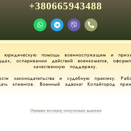
+380665943488
ет юридическую помощь военнослужащим и призы
судах, оспаривании действий военкоматов, офор
качественную поддержку.
сти законодательства и судебную практику. Ра
щать клиентов. Военный адвокат Копайгород при
Отримати експерну консультацію адвоката