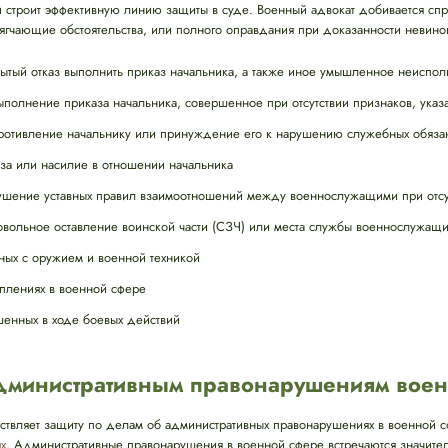
 строит эффективную линию защиты в суде. Военный адвокат добивается сп
ягчающие обстоятельства, или полного оправдания при доказанности невино
ытый отказ выполнить приказ начальника, а также иное умышленное неиспол
олнение приказа начальника, совершенное при отсутствии признаков, указа
отивление начальнику или принуждение его к нарушению служебных обяза
за или насилие в отношении начальника
шение уставных правил взаимоотношений между военнослужащими при отсу
вольное оставление воинской части (СЗЧ) или места службы военнослужащ
ных с оружием и военной техникой
плениях в военной сфере
шенных в ходе боевых действий
административным правонарушениям вое
твляет защиту по делам об административных правонарушениях в военной 
х
. Административные правонарушения в военной сфере встречаются значите