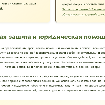
ы или снижения размера
документации в соответствии 
й.
Законом Украины "О воинск
обязанности и военной служ
ая защита и юридическая помо
на предоставлении практической помощи и консультаций в области военного
слуги адвоката по военной юриспруденции стали особенно актуальными и в
нии новых законов и правил, принятых в условиях боевых действий, что затр
го законодательства работает круглосуточно, обеспечивая высококачестве
помощь в сложных и постоянно меняющихся условиях военной сферы.
аждым делом стоит не просто юридическая задача, а судьба конкретного че
й поддержке и справедливом решении. Основная цель адвоката в военной
омощь и поддержку, обеспечивая надежную защиту прав и интересов довери
ешений военных комиссий, защита в суде или получение положенных социал