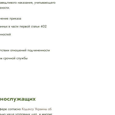
раведливого наказания, учитывающего
вности.
нение приказа
нных в части первой статьи 402
нностей
тствии отношений подчиненности
им срочной службы
ннослужащих
сфере согласно
Кодексу Украины об
льно чаще уголовных дел, и многие