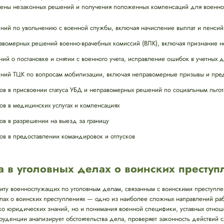
мены незаконных решений и получения положенных компенсаций для военно
ий по увольнению с военной службы, включая начисление выплат и пенсий
вомерных решений военно-врачебных комиссий (ВЛК), включая признание н
й о постановке и снятии с военного учета, исправление ошибок в учетных 
ий ТЦК по вопросам мобилизации, включая неправомерные призывы и пред
ов в присвоении статуса УБД и неправомерных решений по социальным льго
ов в медицинских услугах и компенсациях
ов в разрешении на выезд за границу
ов в предоставлении командировок и отпусков
а в уголовных делах о воинских преступ
иту военнослужащих по уголовным делам, связанным с воинскими преступл
елах о воинских преступлениях — одно из наиболее сложных направлений ра
ько юридических знаний, но и понимания военной специфики, уставных отно
уденции анализирует обстоятельства дела, проверяет законность действий 