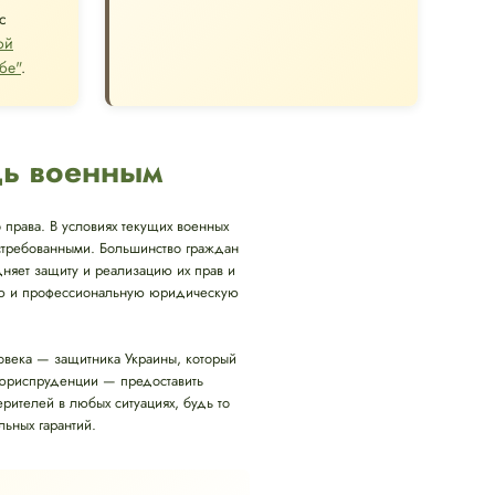
с
ой
бе"
.
щь военным
 права. В условиях текущих военных
остребованными. Большинство граждан
удняет защиту и реализацию их прав и
нную и профессиональную юридическую
ловека — защитника Украины, который
 юриспруденции — предоставить
телей в любых ситуациях, будь то
ьных гарантий.