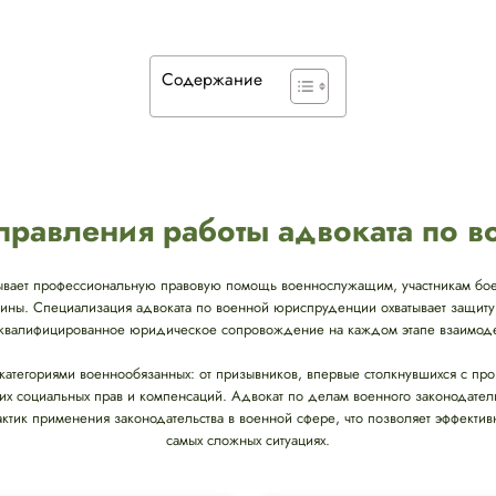
Содержание
равления работы адвоката по 
ывает профессиональную правовую помощь военнослужащим, участникам бое
аины. Специализация адвоката по военной юриспруденции охватывает защиту
я квалифицированное юридическое сопровождение на каждом этапе взаимодей
 категориями военнообязанных: от призывников, впервые столкнувшихся с пр
х социальных прав и компенсаций. Адвокат по делам военного законодател
актик применения законодательства в военной сфере, что позволяет эффект
самых сложных ситуациях.