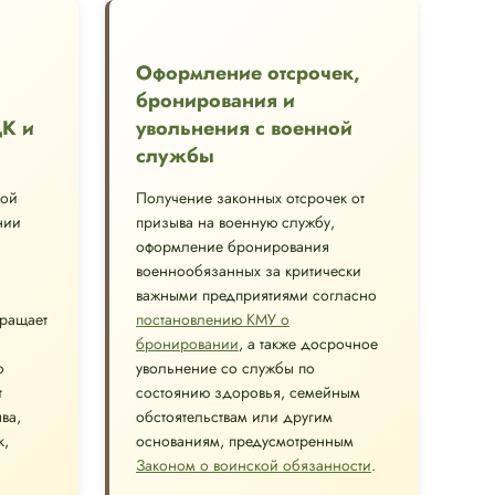
Оформление отсрочек,
бронирования и
ЦК и
увольнения с военной
службы
ной
Получение законных отсрочек от
нии
призыва на военную службу,
оформление бронирования
военнообязанных за критически
важными предприятиями согласно
вращает
постановлению КМУ о
бронировании
, а также досрочное
о
увольнение со службы по
т
состоянию здоровья, семейным
ва,
обстоятельствам или другим
к,
основаниям, предусмотренным
Законом о воинской обязанности
.