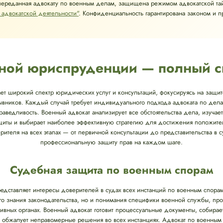
переданная адвокату по военным делам, защищена режимом адвокатской та
 адвокатской деятельности"
. Конфиденциальность гарантирована законом и 
енной юриспруденции — полный с
т широкий спектр юридических услуг и консультаций, фокусируясь на защи
ывников. Каждый случай требует индивидуального подхода адвоката по делам
аведливость. Военный адвокат анализирует все обстоятельства дела, изучае
иты и выбирает наиболее эффективную стратегию для достижения положитель
теля на всех этапах — от первичной консультации до представительства в с
профессиональную защиту прав на каждом шаге.
Судебная защита по военным спорам
едставляет интересы доверителей в судах всех инстанций по военным спора
кого знания законодательства, но и понимания специфики военной службы, п
ивных органах. Военный адвокат готовит процессуальные документы, собирае
и обжалует неправомерные решения во всех инстанциях. Адвокат по военным