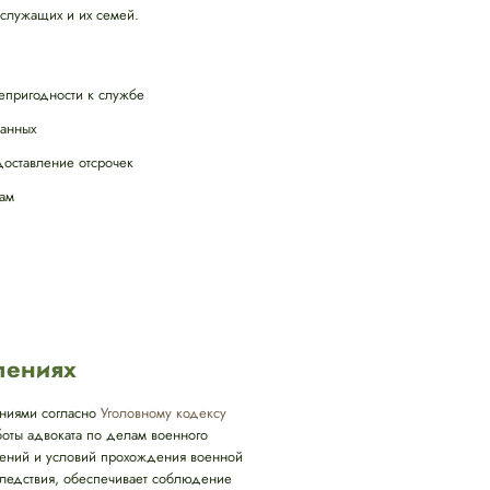
служащих и их семей.
епригодности к службе
данных
оставление отсрочек
там
лениях
ениями согласно
Уголовному кодексу
боты адвоката по делам военного
шений и условий прохождения военной
следствия, обеспечивает соблюдение