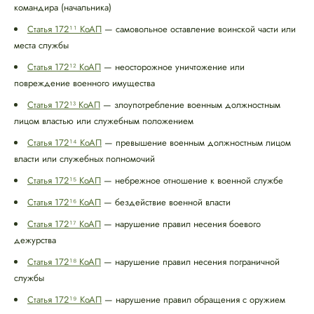
командира (начальника)
Статья 172¹¹ КоАП
— самовольное оставление воинской части или
места службы
Статья 172¹² КоАП
— неосторожное уничтожение или
повреждение военного имущества
Статья 172¹³ КоАП
— злоупотребление военным должностным
лицом властью или служебным положением
Статья 172¹⁴ КоАП
— превышение военным должностным лицом
власти или служебных полномочий
Статья 172¹⁵ КоАП
— небрежное отношение к военной службе
Статья 172¹⁶ КоАП
— бездействие военной власти
Статья 172¹⁷ КоАП
— нарушение правил несения боевого
дежурства
Статья 172¹⁸ КоАП
— нарушение правил несения пограничной
службы
Статья 172¹⁹ КоАП
— нарушение правил обращения с оружием