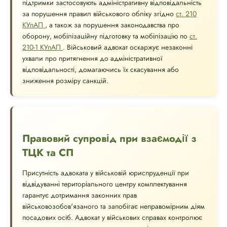
підтримки застосовують адміністративну відповідальність
за порушення правил військового обліку згідно
ст. 210
КУпАП
, а також за порушення законодавства про
оборону, мобілізаційну підготовку та мобілізацію по
ст.
210-1 КУпАП
. Військовий адвокат оскаржує незаконні
ухвали про притягнення до адміністративної
відповідальності, домагаючись їх скасування або
зниження розміру санкцій.
Правовий супровід при взаємодії з
ТЦК та СП
Присутність адвоката у військовій юриспруденції при
відвідуванні територіального центру комплектування
гарантує дотримання законних прав
військовозобов'язаного та запобігає неправомірним діям
посадових осіб. Адвокат у військових справах контролює