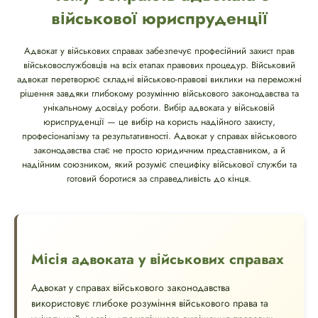
військової юриспруденції
Адвокат у військових справах забезпечує професійний захист прав
військовослужбовців на всіх етапах правових процедур. Військовий
адвокат перетворює складні військово-правові виклики на переможні
рішення завдяки глибокому розумінню військового законодавства та
унікальному досвіду роботи. Вибір адвоката у військовій
юриспруденції — це вибір на користь надійного захисту,
професіоналізму та результативності. Адвокат у справах військового
законодавства стає не просто юридичним представником, а й
надійним союзником, який розуміє специфіку військової служби та
готовий боротися за справедливість до кінця.
Місія адвоката у військових справах
Адвокат у справах військового законодавства
використовує глибоке розуміння військового права та