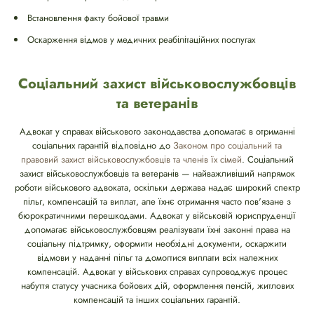
Встановлення факту бойової травми
Оскарження відмов у медичних реабілітаційних послугах
Соціальний захист військовослужбовців
та ветеранів
Адвокат у справах військового законодавства допомагає в отриманні
соціальних гарантій відповідно до
Законом про соціальний та
правовий захист військовослужбовців та членів їх сімей
. Соціальний
захист військовослужбовців та ветеранів — найважливіший напрямок
роботи військового адвоката, оскільки держава надає широкий спектр
пільг, компенсацій та виплат, але їхнє отримання часто пов'язане з
бюрократичними перешкодами. Адвокат у військовій юриспруденції
допомагає військовослужбовцям реалізувати їхні законні права на
соціальну підтримку, оформити необхідні документи, оскаржити
відмови у наданні пільг та домогтися виплати всіх належних
компенсацій. Адвокат у військових справах супроводжує процес
набуття статусу учасника бойових дій, оформлення пенсій, житлових
компенсацій та інших соціальних гарантій.