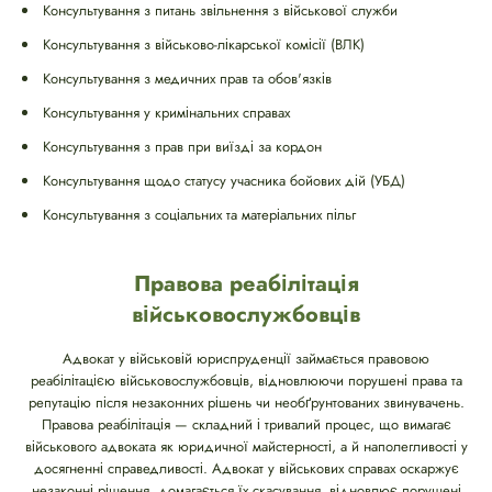
Консультування з питань звільнення з військової служби
Консультування з військово-лікарської комісії (ВЛК)
Консультування з медичних прав та обов'язків
Консультування у кримінальних справах
Консультування з прав при виїзді за кордон
Консультування щодо статусу учасника бойових дій (УБД)
Консультування з соціальних та матеріальних пільг
Правова реабілітація
військовослужбовців
Адвокат у військовій юриспруденції займається правовою
реабілітацією військовослужбовців, відновлюючи порушені права та
репутацію після незаконних рішень чи необґрунтованих звинувачень.
Правова реабілітація — складний і тривалий процес, що вимагає
військового адвоката як юридичної майстерності, а й наполегливості у
досягненні справедливості. Адвокат у військових справах оскаржує
незаконні рішення, домагається їх скасування, відновлює порушені