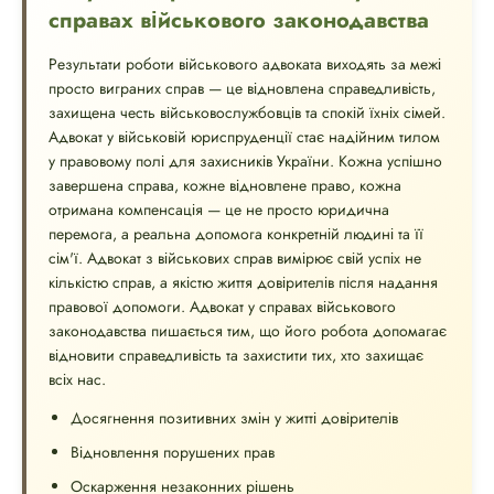
справах військового законодавства
Результати роботи військового адвоката виходять за межі
просто виграних справ — це відновлена ​​справедливість,
захищена честь військовослужбовців та спокій їхніх сімей.
Адвокат у військовій юриспруденції стає надійним тилом
у правовому полі для захисників України. Кожна успішно
завершена справа, кожне відновлене право, кожна
отримана компенсація — це не просто юридична
перемога, а реальна допомога конкретній людині та її
сім'ї. Адвокат з військових справ вимірює свій успіх не
кількістю справ, а якістю життя довірителів після надання
правової допомоги. Адвокат у справах військового
законодавства пишається тим, що його робота допомагає
відновити справедливість та захистити тих, хто захищає
всіх нас.
Досягнення позитивних змін у житті довірителів
Відновлення порушених прав
Оскарження незаконних рішень