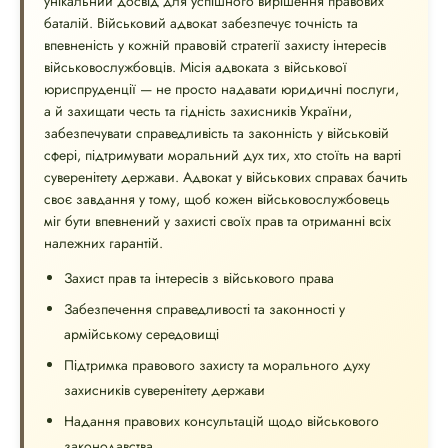
унікальний досвід для успішного вирішення правових
баталій. Військовий адвокат забезпечує точність та
впевненість у кожній правовій стратегії захисту інтересів
військовослужбовців. Місія адвоката з військової
юриспруденції — не просто надавати юридичні послуги,
а й захищати честь та гідність захисників України,
забезпечувати справедливість та законність у військовій
сфері, підтримувати моральний дух тих, хто стоїть на варті
суверенітету держави. Адвокат у військових справах бачить
своє завдання у тому, щоб кожен військовослужбовець
міг бути впевнений у захисті своїх прав та отриманні всіх
належних гарантій.
Захист прав та інтересів з військового права
Забезпечення справедливості та законності у
армійському середовищі
Підтримка правового захисту та морального духу
захисників суверенітету держави
Надання правових консультацій щодо військового
законодавства