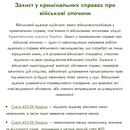
Захист у кримінальних справах про
військові злочини
Військовий адвокат здійснює захист військовослужбовців у
кримінальних справах, пов'язаних із військовими злочинами згідно
Кримінальному кодексу України
. Захист у кримінальних справах про
військові злочини — один із найскладніших напрямків роботи
адвоката у справах військового законодавства, що потребує не лише
юридичних знань, а й розуміння військової специфіки, статутних
відносин та умов проходження військової служби. Адвокат з
військової юриспруденції аналізує обставини справи, перевіряє
законність дій слідства, забезпечує дотримання процесуальних прав
підзахисного та будує ефективну лінію захисту у суді. Військовий
адвокат домагається справедливого покарання, що враховує всі
пом'якшувальні обставини, або повного виправдання за доведеності
невинності.
Стаття 402 КК України
— відкриту відмову виконати наказ
начальника, а також інше навмисне невиконання наказу
Стаття 403 КК України
— невиконання наказу начальника, вчинене
за відсутності ознак, зазначених у частині першій статті 402