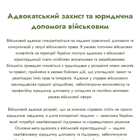
Адвокатський захист та юридична
допомога військовим
Військовий адвокат спеціалізується на наданні практичної допомоги та
консультацій у галузі військового права. В умовах поточних військових
конфліктів на території України послуги адвоката з військової
юриспруденції стали особливо актуальними та затребуваними.
Більшість громадян стикається з труднощами у розумінні нових законів
та правил, прийнятих в умовах бойових дій, що ускладнює захист та
реалізацію їхніх прав та інтересів. Адвокат у справах військового
законодавства працює цілодобово, забезпечуючи високоякісну та
професійну юридичну допомогу у складних та постійно мінливих
умовах військової сфери.
Військовий адвокат розуміє, що за кожною справою стоїть не просто
юридичне завдання, а доля конкретної людини — захисника України,
який потребує кваліфікованої підтримки та справедливого рішення.
Основна мета адвоката у військовій юриспруденції — надати
кваліфіковану юридичну допомогу та підтримку, забезпечуючи