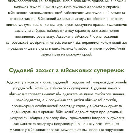
військовослужбовців, ветеранів, мобілізованих та призовників. Кожен
випадок вимагає індивідуального підходу адвоката у справах
військового законодавства, щоб забезпечити максимальний захист та
справедливість. Військовий адвокат аналізує всі обставини справи,
вивчає документацію, консультує з усіх доступних правових механізмів
захисту та вибирає найефективнішу стратегію для досягнення
позитивного результату. Адвокат у військовій юриспруденції
супроводжує довірителя на всіх етапах - від первинної консультації до
представництва в судах вищих інстанцій, забезпечуючи професійний
захист прав на кожному кроці.
Судовий захист з військових суперечок
Адвокат у військовій юриспруденції представляє інтереси довірителів
у судах усіх інстанцій з військових суперечок. Судовий захист у
військових справах вимагає від адвоката не лише глибокого знання
законодавства, а й розуміння специфіки військової служби,
процедурних особливостей розгляду справ у військових судах та
адміністративних органах. Військовий адвокат готує процесуальні
документи, збирає доказову базу, представляє інтереси у судових
засіданнях та оскаржує неправомірні рішення у всіх інстанціях.
Адвокат у військових справах домагається відновлення порушених