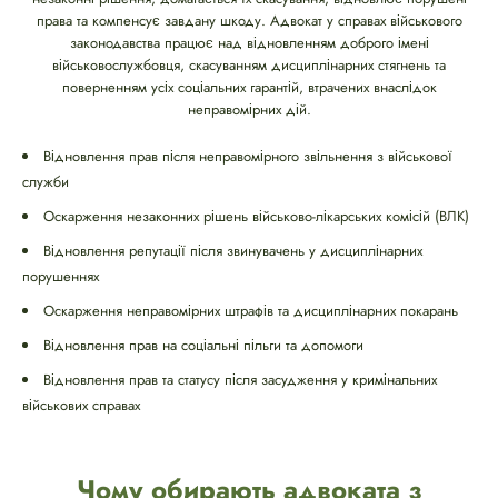
права та компенсує завдану шкоду. Адвокат у справах військового
законодавства працює над відновленням доброго імені
військовослужбовця, скасуванням дисциплінарних стягнень та
поверненням усіх соціальних гарантій, втрачених внаслідок
неправомірних дій.
Відновлення прав після неправомірного звільнення з військової
служби
Оскарження незаконних рішень військово-лікарських комісій (ВЛК)
Відновлення репутації після звинувачень у дисциплінарних
порушеннях
Оскарження неправомірних штрафів та дисциплінарних покарань
Відновлення прав на соціальні пільги та допомоги
Відновлення прав та статусу після засудження у кримінальних
військових справах
Чому обирають адвоката з