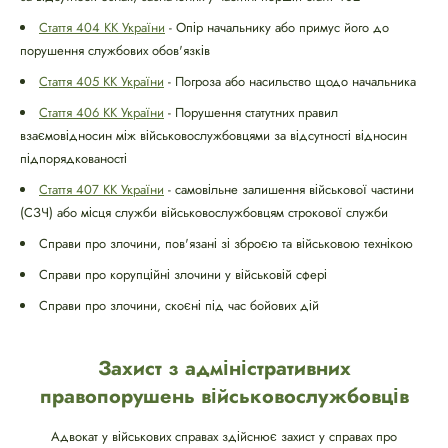
Стаття 404 КК України
- Опір начальнику або примус його до
порушення службових обов'язків
Стаття 405 КК України
- Погроза або насильство щодо начальника
Стаття 406 КК України
- Порушення статутних правил
взаємовідносин між військовослужбовцями за відсутності відносин
підпорядкованості
Стаття 407 КК України
- самовільне залишення військової частини
(СЗЧ) або місця служби військовослужбовцям строкової служби
Справи про злочини, пов'язані зі зброєю та військовою технікою
Справи про корупційні злочини у військовій сфері
Справи про злочини, скоєні під час бойових дій
Захист з адміністративних
правопорушень військовослужбовців
Адвокат у військових справах здійснює захист у справах про