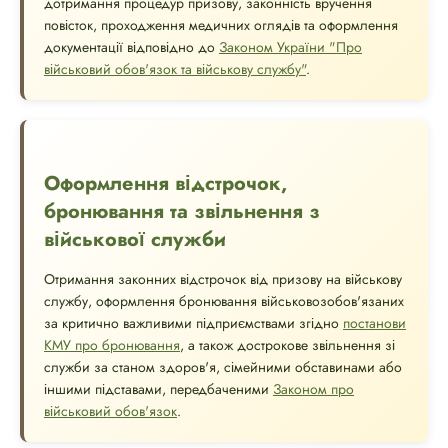
дотримання процедур призову, законність вручення
повісток, проходження медичних оглядів та оформлення
документації відповідно до
Законом України "Про
військовий обов'язок та військову службу"
.
Оформлення відстрочок,
бронювання та звільнення з
військової служби
Отримання законних відстрочок від призову на військову
службу, оформлення бронювання військовозобов'язаних
за критично важливими підприємствами згідно
постанови
КМУ про бронювання
, а також дострокове звільнення зі
служби за станом здоров'я, сімейними обставинами або
іншими підставами, передбаченими
Законом про
військовий обов'язок
.