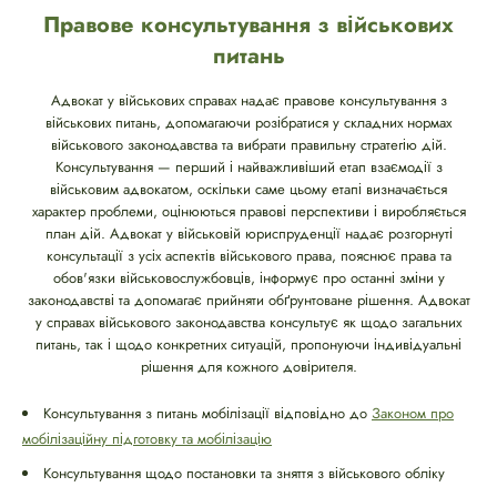
Правове консультування з військових
питань
Адвокат у військових справах надає правове консультування з
військових питань, допомагаючи розібратися у складних нормах
військового законодавства та вибрати правильну стратегію дій.
Консультування — перший і найважливіший етап взаємодії з
військовим адвокатом, оскільки саме цьому етапі визначається
характер проблеми, оцінюються правові перспективи і виробляється
план дій. Адвокат у військовій юриспруденції надає розгорнуті
консультації з усіх аспектів військового права, пояснює права та
обов'язки військовослужбовців, інформує про останні зміни у
законодавстві та допомагає прийняти обґрунтоване рішення. Адвокат
у справах військового законодавства консультує як щодо загальних
питань, так і щодо конкретних ситуацій, пропонуючи індивідуальні
рішення для кожного довірителя.
Консультування з питань мобілізації відповідно до
Законом про
мобілізаційну підготовку та мобілізацію
Консультування щодо постановки та зняття з військового обліку