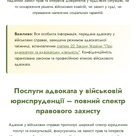
надійний захист прав та інтересів довірителів у будь-яких ситуаціях, чи
то оскарження рішень військових комісій, чи захист у суді, чи
отримання належних соціальних гарантій.
Важливо:
Вся особиста інформація, передана адвокату у
військових справах, захищена режимом адвокатської
таємниці, встановленим
статтею 22 Закону України "Про
адвокатуру та адвокатську діяльність"
. Конфіденційність
гарантована законом та професійною етикою військового
адвоката.
Послуги адвоката у військовій
юриспруденції – повний спектр
правового захисту
Адвокат у військових справах пропонує широкий спектр юридичних
послуг та консультацій, фокусуючись на захисті прав та інтересів