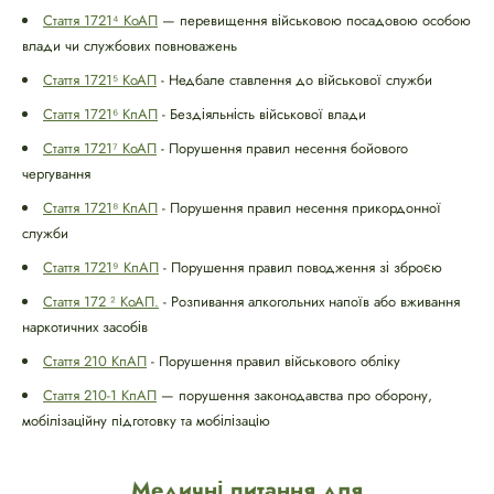
Стаття 1721⁴ КоАП
— перевищення військовою посадовою особою
влади чи службових повноважень
Стаття 1721⁵ КоАП
- Недбале ставлення до військової служби
Стаття 1721⁶ КпАП
- Бездіяльність військової влади
Стаття 1721⁷ КоАП
- Порушення правил несення бойового
чергування
Стаття 1721⁸ КпАП
- Порушення правил несення прикордонної
служби
Стаття 1721⁹ КпАП
- Порушення правил поводження зі зброєю
Стаття 172 ² КоАП.
- Розпивання алкогольних напоїв або вживання
наркотичних засобів
Стаття 210 КпАП
- Порушення правил військового обліку
Стаття 210-1 КпАП
— порушення законодавства про оборону,
мобілізаційну підготовку та мобілізацію
Медичні питання для