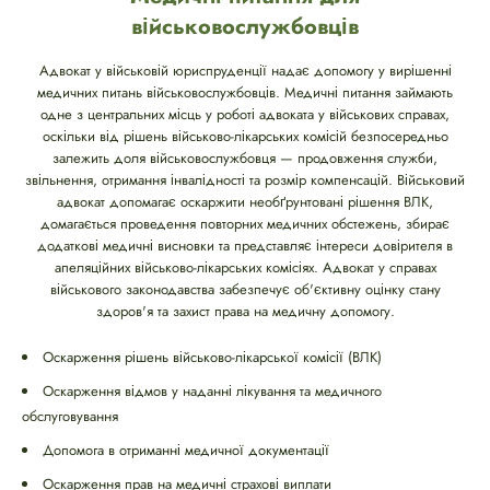
військовослужбовців
Адвокат у військовій юриспруденції надає допомогу у вирішенні
медичних питань військовослужбовців. Медичні питання займають
одне з центральних місць у роботі адвоката у військових справах,
оскільки від рішень військово-лікарських комісій безпосередньо
залежить доля військовослужбовця — продовження служби,
звільнення, отримання інвалідності та розмір компенсацій. Військовий
адвокат допомагає оскаржити необґрунтовані рішення ВЛК,
домагається проведення повторних медичних обстежень, збирає
додаткові медичні висновки та представляє інтереси довірителя в
апеляційних військово-лікарських комісіях. Адвокат у справах
військового законодавства забезпечує об'єктивну оцінку стану
здоров'я та захист права на медичну допомогу.
Оскарження рішень військово-лікарської комісії (ВЛК)
Оскарження відмов у наданні лікування та медичного
обслуговування
Допомога в отриманні медичної документації
Оскарження прав на медичні страхові виплати