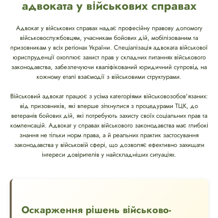
адвоката у військових справах
Адвокат у військових справах надає професійну правову допомогу
військовослужбовцям, учасникам бойових дій, мобілізованим та
призовникам у всіх регіонах України. Спеціалізація адвоката військової
юриспруденції охоплює захист прав у складних питаннях військового
законодавства, забезпечуючи кваліфікований юридичний супровід на
кожному етапі взаємодії з військовими структурами.
Військовий адвокат працює з усіма категоріями військовозобов'язаних:
від призовників, які вперше зіткнулися з процедурами ТЦК, до
ветеранів бойових дій, які потребують захисту своїх соціальних прав та
компенсацій. Адвокат у справах військового законодавства має глибокі
знання не тільки норм права, а й реальних практик застосування
законодавства у військовій сфері, що дозволяє ефективно захищати
інтереси довірителів у найскладніших ситуаціях.
Оскарження рішень військово-