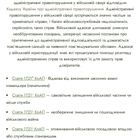
адміністративні правопорушення у військовій сфері відповідно
Кодексу України про адміністративні правопорушення
. Адміністративні
правопорушення у військовій сфері зустрічаються значно частіше за
кримінальні справи, і багато військовослужбовців недооцінюють
серйозність таких справ. Військовий адвокат допомагає уникнути
необґрунтованих покарань, заперечує незаконні постанови про
притягнення до адміністративної відповідальності та домагається
пом'якшення санкцій за наявності пом'якшувальних обставин. Адвокат
у військовій юриспруденції знає всі процесуальні тонкощі розгляду
адміністративних справ та використовує їх для захисту прав
довірителів.
Стаття 1721⁰ КпАП
- Відмова від виконання законних вимог
командира (начальника)
Стаття 1721¹ КпАП
— самовільне залишення військової частини чи
місця служби
Стаття 1721² КпАП
— необережне знищення чи пошкодження
військового майна
Стаття 1721³ КпАП
— зловживання військовою посадовою владою
або службовим становищем