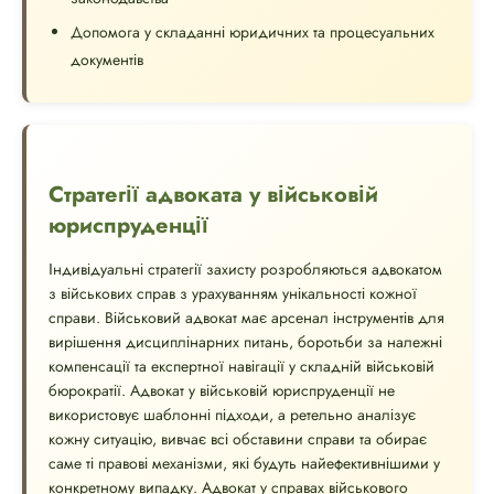
Допомога у складанні юридичних та процесуальних
документів
Стратегії адвоката у військовій
юриспруденції
Індивідуальні стратегії захисту розробляються адвокатом
з військових справ з урахуванням унікальності кожної
справи. Військовий адвокат має арсенал інструментів для
вирішення дисциплінарних питань, боротьби за належні
компенсації та експертної навігації у складній військовій
бюрократії. Адвокат у військовій юриспруденції не
використовує шаблонні підходи, а ретельно аналізує
кожну ситуацію, вивчає всі обставини справи та обирає
саме ті правові механізми, які будуть найефективнішими у
конкретному випадку. Адвокат у справах військового