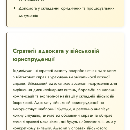
Допомога у складанні юридичних та процесуальних
документів
Стратегії адвоката у військовій
юриспруденції
Індивідуальні стратегії захисту розробляються адвокатом
з військових справ з урахуванням унікальності кожної
справи. Військовий адвокат має арсенал інструментів для
вирішення дисциплінарних питань, боротьби за належні
компенсації та експертної навігації у складній військовій
бюрократії. Адвокат у військовій юриспруденції не
використовує шаблонні підходи, а ретельно аналізує
кожну ситуацію, вивчає всі обставини справи та обирає
саме ті правові механізми, які будуть найефективнішими у
конкретному випадку. Адвокат у справах військового