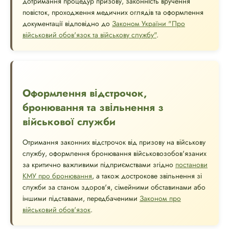
дотримання процедур призову, законність вручення
повісток, проходження медичних оглядів та оформлення
документації відповідно до
Законом України "Про
військовий обов'язок та військову службу"
.
Оформлення відстрочок,
бронювання та звільнення з
військової служби
Отримання законних відстрочок від призову на військову
службу, оформлення бронювання військовозобов'язаних
за критично важливими підприємствами згідно
постанови
КМУ про бронювання
, а також дострокове звільнення зі
служби за станом здоров'я, сімейними обставинами або
іншими підставами, передбаченими
Законом про
військовий обов'язок
.