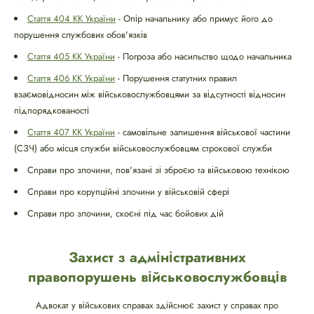
Стаття 404 КК України
- Опір начальнику або примус його до
порушення службових обов'язків
Стаття 405 КК України
- Погроза або насильство щодо начальника
Стаття 406 КК України
- Порушення статутних правил
взаємовідносин між військовослужбовцями за відсутності відносин
підпорядкованості
Стаття 407 КК України
- самовільне залишення військової частини
(СЗЧ) або місця служби військовослужбовцям строкової служби
Справи про злочини, пов'язані зі зброєю та військовою технікою
Справи про корупційні злочини у військовій сфері
Справи про злочини, скоєні під час бойових дій
Захист з адміністративних
правопорушень військовослужбовців
Адвокат у військових справах здійснює захист у справах про