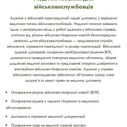
військовослужбовців
Адвокат у військовій юриспруденції надає допомогу у вирішенні
медичних питань військовослужбовців. Медичні питання займають
одне з центральних місць у роботі адвоката у військових справах,
оскільки від рішень військово-лікарських комісій безпосередньо
залежить доля військовослужбовця — продовження служби,
звільнення, отримання інвалідності та розмір компенсацій. Військовий
адвокат допомагає оскаржити необґрунтовані рішення ВЛК,
домагається проведення повторних медичних обстежень, збирає
додаткові медичні висновки та представляє інтереси довірителя в
апеляційних військово-лікарських комісіях. Адвокат у справах
військового законодавства забезпечує об'єктивну оцінку стану
здоров'я та захист права на медичну допомогу.
Оскарження рішень військово-лікарської комісії (ВЛК)
Оскарження відмов у наданні лікування та медичного
обслуговування
Допомога в отриманні медичної документації
Оскарження прав на медичні страхові виплати