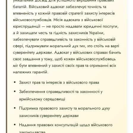
унікальний досвід для успішного вирішення правових
баталій. Військовий адвокат забезпечує точність та
впевненість у кожній правовій стратегії захисту інтересів
військовослужбовців. Місія адвоката з військової
юриспруденції — не просто надавати юридичні послуги,
а й захищати честь та гідність захисників України,
забезпечувати справедливість та законність у військовій
сфері, підтримувати моральний дух тих, хто стоїть на варті
суверенітету держави. Адвокат у військових справах бачить
своє завдання у тому, щоб кожен військовослужбовець
міг бути впевнений у захисті своїх прав та отриманні всіх
належних гарантій.
Захист прав та інтересів з військового права
Забезпечення справедливості та законності у
армійському середовищі
Підтримка правового захисту та морального духу
захисників суверенітету держави
Надання правових консультацій щодо військового
законодавства