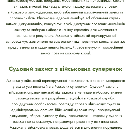
військовослужбовців, ветеранів, мобілізованих та призовників. Кожен
випадок вимагає індивідуального підходу адвоката у справах
військового законодавства, щоб забезпечити максимальний захист та
справедливість. Військовий адвокат аналізує всі обставини справи,
вивчає документацію, консультує з усіх доступних правових механізмів
захисту та вибирає найефективнішу стратегію для досягнення
позитивного результату. Адвокат у військовій юриспруденції
супроводжує довірителя на всіх етапах - від первинної консультації до
представництва в судах вищих інстанцій, забезпечуючи професійний
захист прав на кожному кроці.
Судовий захист з військових суперечок
Адвокат у військовій юриспруденції представляє інтереси довірителів
у судах усіх інстанцій з військових суперечок. Судовий захист у
військових справах вимагає від адвоката не лише глибокого знання
законодавства, а й розуміння специфіки військової служби,
процедурних особливостей розгляду справ у військових судах та
адміністративних органах. Військовий адвокат готує процесуальні
документи, збирає доказову базу, представляє інтереси у судових
засіданнях та оскаржує неправомірні рішення у всіх інстанціях.
Адвокат у військових справах домагається відновлення порушених