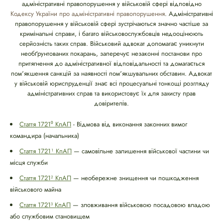
адміністративні правопорушення у військовій сфері відповідно
Кодексу України про адміністративні правопорушення
. Адміністративні
правопорушення у військовій сфері зустрічаються значно частіше за
кримінальні справи, і багато військовослужбовців недооцінюють
серйозність таких справ. Військовий адвокат допомагає уникнути
необґрунтованих покарань, заперечує незаконні постанови про
притягнення до адміністративної відповідальності та домагається
пом'якшення санкцій за наявності пом'якшувальних обставин. Адвокат
у військовій юриспруденції знає всі процесуальні тонкощі розгляду
адміністративних справ та використовує їх для захисту прав
довірителів.
Стаття 1721⁰ КпАП
- Відмова від виконання законних вимог
командира (начальника)
Стаття 1721¹ КпАП
— самовільне залишення військової частини чи
місця служби
Стаття 1721² КпАП
— необережне знищення чи пошкодження
військового майна
Стаття 1721³ КпАП
— зловживання військовою посадовою владою
або службовим становищем