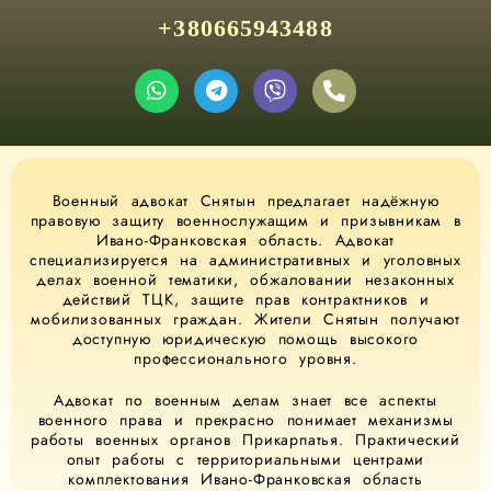
+380665943488
Военный адвокат Снятын предлагает надёжную
правовую защиту военнослужащим и призывникам в
Ивано-Франковская область. Адвокат
специализируется на административных и уголовных
делах военной тематики, обжаловании незаконных
действий ТЦК, защите прав контрактников и
мобилизованных граждан. Жители Снятын получают
доступную юридическую помощь высокого
профессионального уровня.
Адвокат по военным делам знает все аспекты
военного права и прекрасно понимает механизмы
работы военных органов Прикарпатья. Практический
опыт работы с территориальными центрами
комплектования Ивано-Франковская область