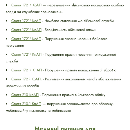
Стаття 1721⁴ КоАП
— перевищення військовою посадовою особою
влади чи службових повноважень
Стаття 1721⁵ КоАП
- Недбале ставлення до військової служби
Стаття 1721⁶ КпАП
- Бездіяльність військової влади
Стаття 1721⁷ КоАП
- Порушення правил несення бойового
чергування
Стаття 1721⁸ КпАП
- Порушення правил несення прикордонної
служби
Стаття 1721⁹ КпАП
- Порушення правил поводження зі зброєю
Стаття 172 ² КоАП.
- Розпивання алкогольних напоїв або вживання
наркотичних засобів
Стаття 210 КпАП
- Порушення правил військового обліку
Стаття 210-1 КпАП
— порушення законодавства про оборону,
мобілізаційну підготовку та мобілізацію
Медичні питання для