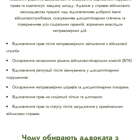
права та компенсує завдану шкоду. Адвокат у справах військового
законодавства працює над відновленням доброго імені
військовослужбовця, скасуванням дисциплінарних стягнень та
поверненням усіх соціальних гарантій, втрачених внаслідок
неправомірних дій.
Відновлення прав після неправомірного звільнення з військової
служби
Оскарження незаконних рішень військово-лікарських комісій (ВЛК)
Відновлення репутації після звинувачень у дисциплінарних
порушеннях
Оскарження неправомірних штрафів та дисциплінарних покарань
Відновлення прав на соціальні пільги та допомоги
Відновлення прав та статусу після засудження у кримінальних
військових справах
Чому обирають адвоката з