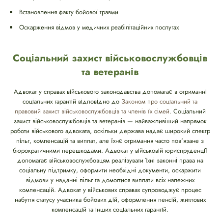
Встановлення факту бойової травми
Оскарження відмов у медичних реабілітаційних послугах
Соціальний захист військовослужбовців
та ветеранів
Адвокат у справах військового законодавства допомагає в отриманні
соціальних гарантій відповідно до
Законом про соціальний та
правовий захист військовослужбовців та членів їх сімей
. Соціальний
захист військовослужбовців та ветеранів — найважливіший напрямок
роботи військового адвоката, оскільки держава надає широкий спектр
пільг, компенсацій та виплат, але їхнє отримання часто пов'язане з
бюрократичними перешкодами. Адвокат у військовій юриспруденції
допомагає військовослужбовцям реалізувати їхні законні права на
соціальну підтримку, оформити необхідні документи, оскаржити
відмови у наданні пільг та домогтися виплати всіх належних
компенсацій. Адвокат у військових справах супроводжує процес
набуття статусу учасника бойових дій, оформлення пенсій, житлових
компенсацій та інших соціальних гарантій.