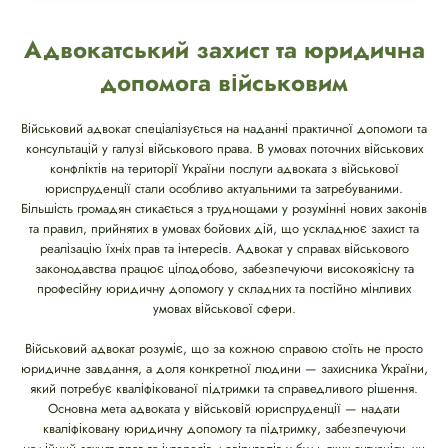
Адвокатський захист та юридична
допомога військовим
Військовий адвокат спеціалізується на наданні практичної допомоги та
консультацій у галузі військового права. В умовах поточних військових
конфліктів на території України послуги адвоката з військової
юриспруденції стали особливо актуальними та затребуваними.
Більшість громадян стикається з труднощами у розумінні нових законів
та правил, прийнятих в умовах бойових дій, що ускладнює захист та
реалізацію їхніх прав та інтересів. Адвокат у справах військового
законодавства працює цілодобово, забезпечуючи високоякісну та
професійну юридичну допомогу у складних та постійно мінливих
умовах військової сфери.
Військовий адвокат розуміє, що за кожною справою стоїть не просто
юридичне завдання, а доля конкретної людини — захисника України,
який потребує кваліфікованої підтримки та справедливого рішення.
Основна мета адвоката у військовій юриспруденції — надати
кваліфіковану юридичну допомогу та підтримку, забезпечуючи