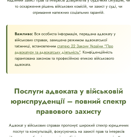
надійний захист прав та інтересів довірителів у будь-яких ситуаціях, чи
то оскарження рішень військових комісій, чи захист у суді, чи
отримання належних соціальних гарантій.
Важливо:
Вся особиста інформація, передана адвокату у
військових справах, захищена режимом адвокатської
таємниці, встановленим
статтею 22 Закону України "Про
адвокатуру та адвокатську діяльність"
. Конфіденційність
гарантована законом та професійною етикою військового
адвоката.
Послуги адвоката у військовій
юриспруденції – повний спектр
правового захисту
Адвокат у військових справах пропонує широкий спектр юридичних
послуг та консультацій, фокусуючись на захисті прав та інтересів