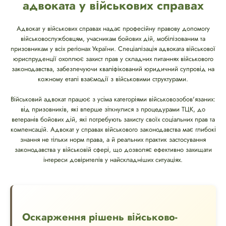
адвоката у військових справах
Адвокат у військових справах надає професійну правову допомогу
військовослужбовцям, учасникам бойових дій, мобілізованим та
призовникам у всіх регіонах України. Спеціалізація адвоката військової
юриспруденції охоплює захист прав у складних питаннях військового
законодавства, забезпечуючи кваліфікований юридичний супровід на
кожному етапі взаємодії з військовими структурами.
Військовий адвокат працює з усіма категоріями військовозобов'язаних:
від призовників, які вперше зіткнулися з процедурами ТЦК, до
ветеранів бойових дій, які потребують захисту своїх соціальних прав та
компенсацій. Адвокат у справах військового законодавства має глибокі
знання не тільки норм права, а й реальних практик застосування
законодавства у військовій сфері, що дозволяє ефективно захищати
інтереси довірителів у найскладніших ситуаціях.
Оскарження рішень військово-