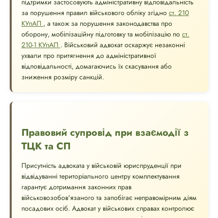
підтримки застосовують адміністративну відповідальність
за порушення правил військового обліку згідно
ст. 210
КУпАП
, а також за порушення законодавства про
оборону, мобілізаційну підготовку та мобілізацію по
ст.
210-1 КУпАП
. Військовий адвокат оскаржує незаконні
ухвали про притягнення до адміністративної
відповідальності, домагаючись їх скасування або
зниження розміру санкцій.
Правовий супровід при взаємодії з
ТЦК та СП
Присутність адвоката у військовій юриспруденції при
відвідуванні територіального центру комплектування
гарантує дотримання законних прав
військовозобов'язаного та запобігає неправомірним діям
посадових осіб. Адвокат у військових справах контролює