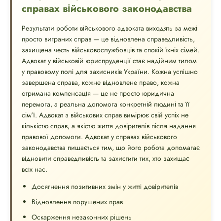
справах військового законодавства
Результати роботи військового адвоката виходять за межі
просто виграних справ — це відновлена ​​справедливість,
захищена честь військовослужбовців та спокій їхніх сімей.
Адвокат у військовій юриспруденції стає надійним тилом
у правовому полі для захисників України. Кожна успішно
завершена справа, кожне відновлене право, кожна
отримана компенсація — це не просто юридична
перемога, а реальна допомога конкретній людині та її
сім'ї. Адвокат з військових справ вимірює свій успіх не
кількістю справ, а якістю життя довірителів після надання
правової допомоги. Адвокат у справах військового
законодавства пишається тим, що його робота допомагає
відновити справедливість та захистити тих, хто захищає
всіх нас.
Досягнення позитивних змін у житті довірителів
Відновлення порушених прав
Оскарження незаконних рішень