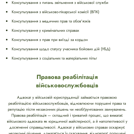
Консультування з питань звільнення з військової служби
Консультування з військово-лікарської комісії (ВЛК)
Консультування з медичних прав та обов'язків
Консультування у кримінальних справах
Консультування з прав при виїзді за кордон
Консультування щодо статусу учасника бойових дій (УБД)
Консультування з соціальних та матеріальних пільг
Правова реабілітація
військовослужбовців
Адвокат у військовій юриспруденції займається правовою
реабілітацією військовослужбовців, відновлюючи порушені права та
репутацію після незаконних рішень чи необґрунтованих звинувачень.
Правова реабілітація — складний і тривалий процес, що вимагає
військового адвоката як юридичної майстерності, а й наполегливості у
досягненні справедливості. Адвокат у військових справах оскаржує
незаконні рішення, домагається їх скасування, відновлює порушені