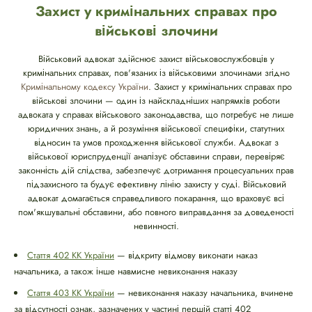
Захист у кримінальних справах про
військові злочини
Військовий адвокат здійснює захист військовослужбовців у
кримінальних справах, пов'язаних із військовими злочинами згідно
Кримінальному кодексу України
. Захист у кримінальних справах про
військові злочини — один із найскладніших напрямків роботи
адвоката у справах військового законодавства, що потребує не лише
юридичних знань, а й розуміння військової специфіки, статутних
відносин та умов проходження військової служби. Адвокат з
військової юриспруденції аналізує обставини справи, перевіряє
законність дій слідства, забезпечує дотримання процесуальних прав
підзахисного та будує ефективну лінію захисту у суді. Військовий
адвокат домагається справедливого покарання, що враховує всі
пом'якшувальні обставини, або повного виправдання за доведеності
невинності.
Стаття 402 КК України
— відкриту відмову виконати наказ
начальника, а також інше навмисне невиконання наказу
Стаття 403 КК України
— невиконання наказу начальника, вчинене
за відсутності ознак, зазначених у частині першій статті 402