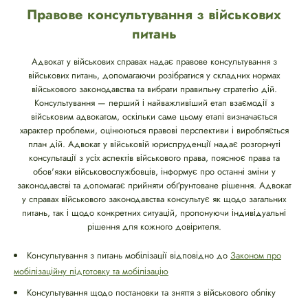
Правове консультування з військових
питань
Адвокат у військових справах надає правове консультування з
військових питань, допомагаючи розібратися у складних нормах
військового законодавства та вибрати правильну стратегію дій.
Консультування — перший і найважливіший етап взаємодії з
військовим адвокатом, оскільки саме цьому етапі визначається
характер проблеми, оцінюються правові перспективи і виробляється
план дій. Адвокат у військовій юриспруденції надає розгорнуті
консультації з усіх аспектів військового права, пояснює права та
обов'язки військовослужбовців, інформує про останні зміни у
законодавстві та допомагає прийняти обґрунтоване рішення. Адвокат
у справах військового законодавства консультує як щодо загальних
питань, так і щодо конкретних ситуацій, пропонуючи індивідуальні
рішення для кожного довірителя.
Консультування з питань мобілізації відповідно до
Законом про
мобілізаційну підготовку та мобілізацію
Консультування щодо постановки та зняття з військового обліку