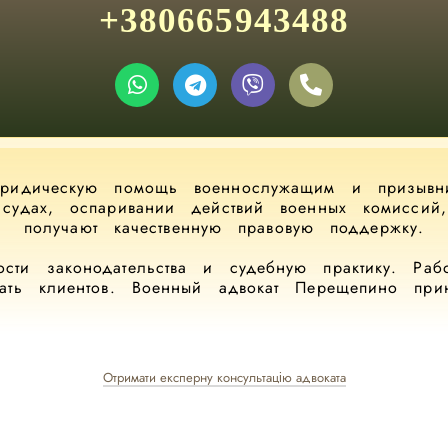
+380665943488
ридическую помощь военнослужащим и призывни
в судах, оспаривании действий военных комисси
получают качественную правовую поддержку.
сти законодательства и судебную практику. Ра
щать клиентов. Военный адвокат Перещепино при
Отримати експерну консультацію адвоката