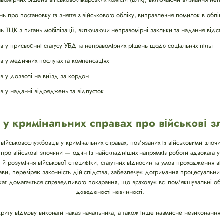
ь про постановку та зняття з військового обліку, виправлення помилок в облі
 ТЦК з питань мобілізації, включаючи неправомірні заклики та надання відс
 у присвоєнні статусу УБД та неправомірних рішень щодо соціальних пільг
 у медичних послугах та компенсаціях
 у дозволі на виїзд за кордон
 у наданні відряджень та відпусток
 у кримінальних справах про військові 
 військовослужбовців у кримінальних справах, пов'язаних із військовими зло
х про військові злочини — один із найскладніших напрямків роботи адвоката у
й розуміння військової специфіки, статутних відносин та умов проходження ві
ви, перевіряє законність дій слідства, забезпечує дотримання процесуальни
вокат домагається справедливого покарання, що враховує всі пом'якшувальні о
доведеності невинності.
риту відмову виконати наказ начальника, а також інше навмисне невиконання