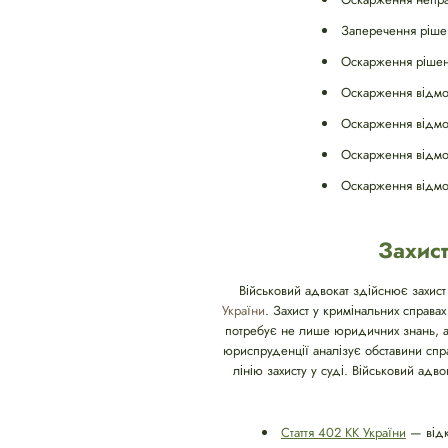
Заперечення рішен
Оскарження рішень
Оскарження відмов
Оскарження відмов
Оскарження відмов
Оскарження відмов
Захист
Військовий адвокат здійснює захист
України
. Захист у кримінальних справа
потребує не лише юридичних знань, а 
юриспруденції аналізує обставини спра
лінію захисту у суді. Військовий ад
Стаття 402 КК України
— відк