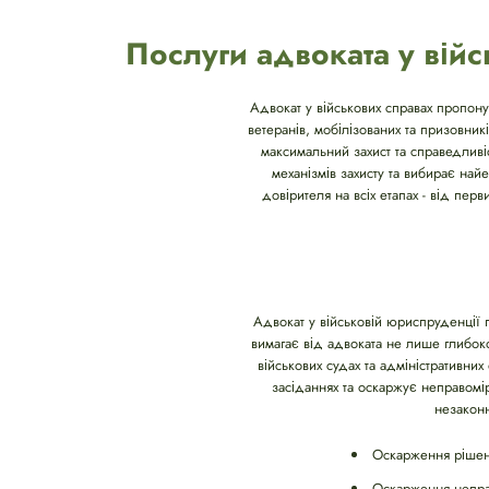
Послуги адвоката у війс
Адвокат у військових справах пропону
ветеранів, мобілізованих та призовни
максимальний захист та справедливіс
механізмів захисту та вибирає на
довірителя на всіх етапах - від пе
Адвокат у військовій юриспруденції п
вимагає від адвоката не лише глибок
військових судах та адміністративни
засіданнях та оскаржує неправомір
незаконн
Оскарження рішень
Оскарження неправ