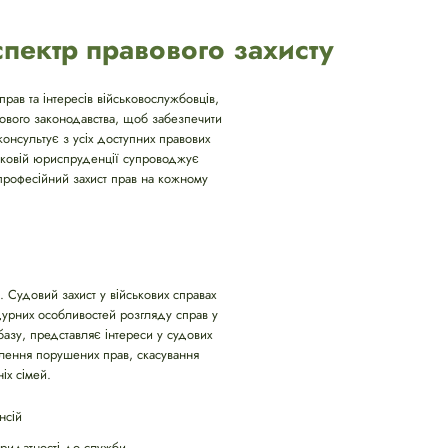
спектр правового захисту
рав та інтересів військовослужбовців,
кового законодавства, щоб забезпечити
консультує з усіх доступних правових
ськовій юриспруденції супроводжує
 професійний захист прав на кожному
. Судовий захист у військових справах
дурних особливостей розгляду справ у
базу, представляє інтереси у судових
овлення порушених прав, скасування
іх сімей.
нсій
придатності до служби