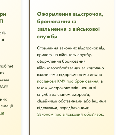
при
Оформлення відстрочок,
СП
бронювання та
звільнення з військової
овій
служби
ні
Отримання законних відстрочок від
призову на військову службу,
оформлення бронювання
побігає
військовозобов'язаних за критично
их
важливими підприємствами згідно
равах
постанови КМУ про бронювання
, а
едур
також дострокове звільнення зі
служби за станом здоров'я,
чних
сімейними обставинами або іншими
ентації
підставами, передбаченими
ни
Законом про військовий обов'язок
.
а