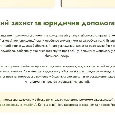
ий захист та юридична допомога
 наданні практичної допомоги та консультацій у галузі військового права. В ум
військової юриспруденції стали особливо актуальними та затребуваними. Біль
ил, прийнятих в умовах бойових дій, що ускладнює захист та реалізацію їхніх пр
ілодобово, забезпечуючи високоякісну та професійну юридичну допомогу у с
військової сфери.
ожною справою стоїть не просто юридичне завдання, а доля конкретної людин
дливого рішення. Основна мета адвоката у військовій юриспруденції — надати
т прав та інтересів довірителів у будь-яких ситуаціях, чи то оскарження рішен
чи отримання належних соціальних гарантій.
я, передана адвокату у військових справах, захищена режимом адвокатської 
 адвокатську діяльність"
. Конфіденційність гарантована законом та професійн