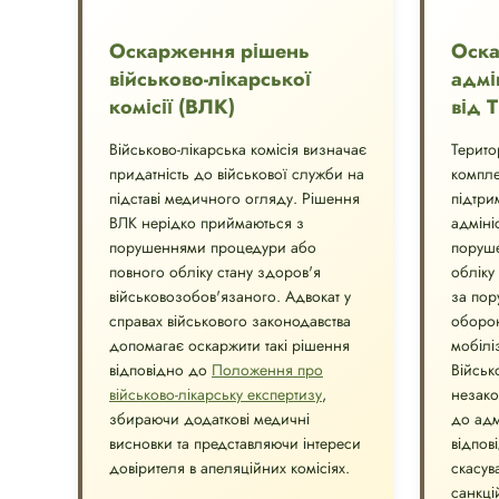
Оскарження рішень
Оск
військово-лікарської
адмі
комісії (ВЛК)
від 
Військово-лікарська комісія визначає
Терито
придатність до військової служби на
компле
підставі медичного огляду. Рішення
підтри
ВЛК нерідко приймаються з
адміні
порушеннями процедури або
поруше
повного обліку стану здоров'я
обліку
військовозобов'язаного. Адвокат у
за пор
справах військового законодавства
оборон
допомагає оскаржити такі рішення
мобілі
відповідно до
Положення про
Військ
військово-лікарську експертизу
,
незако
збираючи додаткові медичні
до адм
висновки та представляючи інтереси
відпов
довірителя в апеляційних комісіях.
скасув
санкці