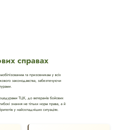
ових справах
мобілізованим та призовникам у всіх
ськового законодавства, забезпечуючи
турами.
процедурами ТЦК, до ветеранів бойових
либокі знання не тільки норм права, а й
рителів у найскладніших ситуаціях.