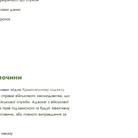
кових даних
трочок
злочини
чинами згідно
Кримінальному кодексу
 справах військового законодавства, що
йськової служби. Адвокат з військової
х прав підзахисного та будує ефективну
бставини, або повного виправдання за
 наказу