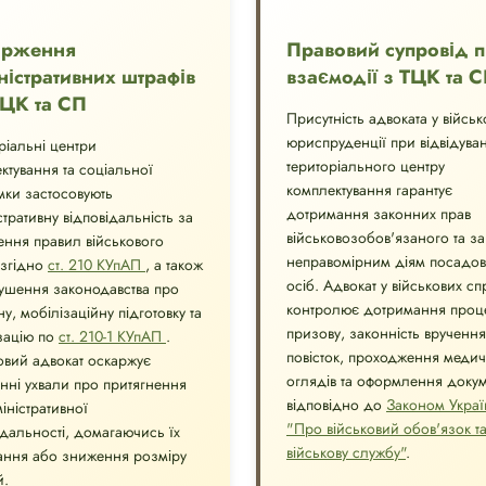
арження
Правовий супровід 
ністративних штрафів
взаємодії з ТЦК та 
ТЦК та СП
Присутність адвоката у військ
юриспруденції при відвідуван
ріальні центри
територіального центру
ктування та соціальної
комплектування гарантує
мки застосовують
дотримання законних прав
стративну відповідальність за
військовозобов'язаного та за
ння правил військового
неправомірним діям посадов
 згідно
ст. 210 КУпАП
, а також
осіб. Адвокат у військових сп
ушення законодавства про
контролює дотримання проц
у, мобілізаційну підготовку та
призову, законність вручення
зацію по
ст. 210-1 КУпАП
.
повісток, проходження меди
овий адвокат оскаржує
оглядів та оформлення докум
нні ухвали про притягнення
відповідно до
Законом Украї
іністративної
"Про військовий обов'язок т
ідальності, домагаючись їх
військову службу"
.
ання або зниження розміру
й.