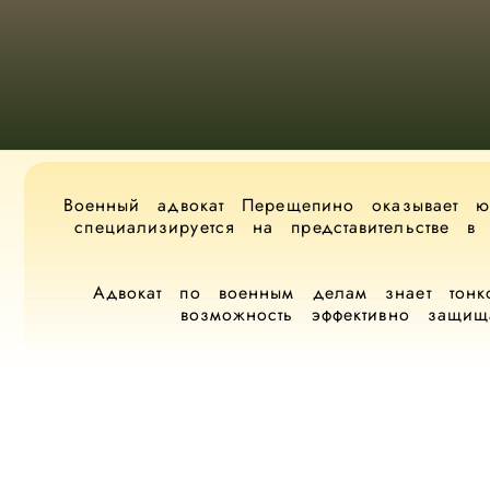
Военный адвокат Перещепино оказывает ю
специализируется на представительстве 
Адвокат по военным делам знает тонко
возможность эффективно защи