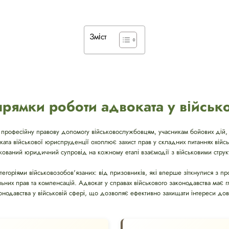
Зміст
рямки роботи адвоката у військ
 професійну правову допомогу військовослужбовцям, учасникам бойових дій, 
оката військової юриспруденції охоплює захист прав у складних питаннях вій
ікований юридичний супровід на кожному етапі взаємодії з військовими струк
тегоріями військовозобов'язаних: від призовників, які вперше зіткнулися з 
альних прав та компенсацій. Адвокат у справах військового законодавства має г
онодавства у військовій сфері, що дозволяє ефективно захищати інтереси дові