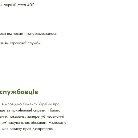
і першій статті 402
ості відносин підпорядкованості
овцям строкової служби
ослужбовців
рі відповідно
Кодексу України про
ше за кримінальні справи, і багато
аних покарань, заперечує незаконні
 пом'якшувальних обставин. Адвокат у
 для захисту прав довірителів.