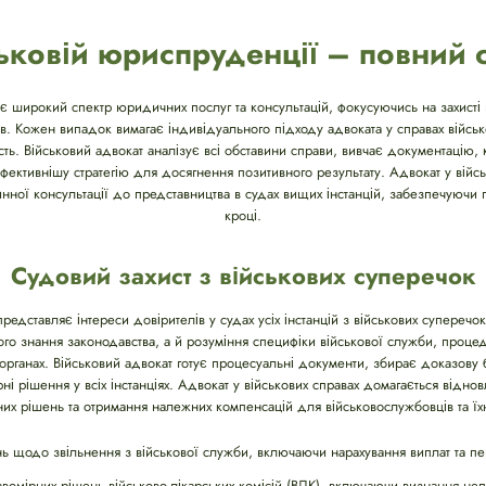
ьковій юриспруденції – повний 
є широкий спектр юридичних послуг та консультацій, фокусуючись на захисті п
ків. Кожен випадок вимагає індивідуального підходу адвоката у справах війсь
ть. Військовий адвокат аналізує всі обставини справи, вивчає документацію, 
йефективнішу стратегію для досягнення позитивного результату. Адвокат у вій
рвинної консультації до представництва в судах вищих інстанцій, забезпечуючи
кроці.
Судовий захист з військових суперечок
редставляє інтереси довірителів у судах усіх інстанцій з військових суперечок
ого знання законодавства, а й розуміння специфіки військової служби, проце
х органах. Військовий адвокат готує процесуальні документи, збирає доказову 
ні рішення у всіх інстанціях. Адвокат у військових справах домагається відн
их рішень та отримання належних компенсацій для військовослужбовців та їхн
 щодо звільнення з військової служби, включаючи нарахування виплат та пе
омірних рішень військово-лікарських комісій (ВЛК), включаючи визнання не