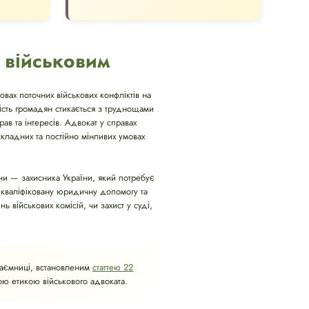
 військовим
овах поточних військових конфліктів на
шість громадян стикається з труднощами
ав та інтересів. Адвокат у справах
кладних та постійно мінливих умовах
и — захисника України, який потребує
 кваліфіковану юридичну допомогу та
ь військових комісій, чи захист у суді,
таємниці, встановленим
статтею 22
ою етикою військового адвоката.