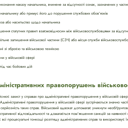
онання наказу начальника, вчинене за відсутності ознак, зазначених у частин
 начальнику або примус його до порушення службових обов'язків
оза або насильство щодо начальника
шення статутних правил взаємовідносин між військовослужбовцями за відсутн
вільне залишення військової частини (СЗЧ) або місця служби військовослужб
ні зі зброєю та військовою технікою
ни у військовій сфері
під час бойових дій
дміністративних правопорушень військов
йснює захист у справах про адміністративні правопорушення у військовій сфе
 Адміністративні правопорушення у військовій сфері зустрічаються значно часті
серйозність таких справ. Військовий адвокат допомагає уникнути необґрунтов
стративної відповідальності та домагається пом'якшення санкцій за наявності
 всі процесуальні тонкощі розгляду адміністративних справ та використовує їх