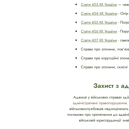
Стаття 403 КК України
— невик
Стаття 404 КК України
- Опір
Стаття 405 КК України
- Погр
Стаття 406 КК України
- Пору
Стаття 407 КК України
- само
Справи про злочини, пов'яза
Справи про корупційні злочи
Справи про злочини, скоєні 
Захист з а
Адвокат у військових справах зді
адміністративні правопорушення
.
військовослужбовців недооцінюють 
постанови про притягнення до адміні
військовій юриспруденції знає