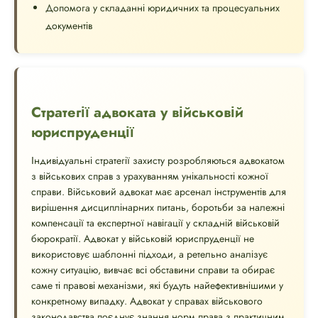
Допомога у складанні юридичних та процесуальних
документів
Стратегії адвоката у військовій
юриспруденції
Індивідуальні стратегії захисту розробляються адвокатом
з військових справ з урахуванням унікальності кожної
справи. Військовий адвокат має арсенал інструментів для
вирішення дисциплінарних питань, боротьби за належні
компенсації та експертної навігації у складній військовій
бюрократії. Адвокат у військовій юриспруденції не
використовує шаблонні підходи, а ретельно аналізує
кожну ситуацію, вивчає всі обставини справи та обирає
саме ті правові механізми, які будуть найефективнішими у
конкретному випадку. Адвокат у справах військового
законодавства поєднує знання норм права з практичним