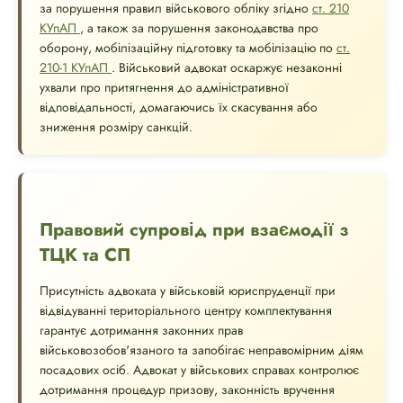
за порушення правил військового обліку згідно
ст. 210
КУпАП
, а також за порушення законодавства про
оборону, мобілізаційну підготовку та мобілізацію по
ст.
210-1 КУпАП
. Військовий адвокат оскаржує незаконні
ухвали про притягнення до адміністративної
відповідальності, домагаючись їх скасування або
зниження розміру санкцій.
Правовий супровід при взаємодії з
ТЦК та СП
Присутність адвоката у військовій юриспруденції при
відвідуванні територіального центру комплектування
гарантує дотримання законних прав
військовозобов'язаного та запобігає неправомірним діям
посадових осіб. Адвокат у військових справах контролює
дотримання процедур призову, законність вручення