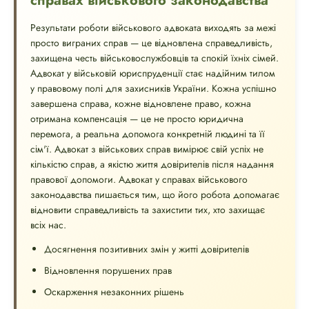
справах військового законодавства
Результати роботи військового адвоката виходять за межі
просто виграних справ — це відновлена ​​справедливість,
захищена честь військовослужбовців та спокій їхніх сімей.
Адвокат у військовій юриспруденції стає надійним тилом
у правовому полі для захисників України. Кожна успішно
завершена справа, кожне відновлене право, кожна
отримана компенсація — це не просто юридична
перемога, а реальна допомога конкретній людині та її
сім'ї. Адвокат з військових справ вимірює свій успіх не
кількістю справ, а якістю життя довірителів після надання
правової допомоги. Адвокат у справах військового
законодавства пишається тим, що його робота допомагає
відновити справедливість та захистити тих, хто захищає
всіх нас.
Досягнення позитивних змін у житті довірителів
Відновлення порушених прав
Оскарження незаконних рішень