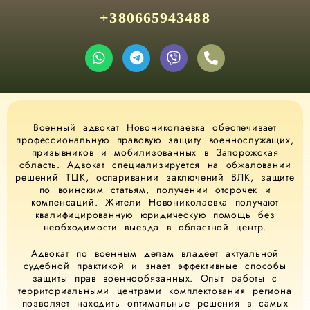
+380665943488
Военный адвокат Новониколаевка обеспечивает
профессиональную правовую защиту военнослужащих,
призывников и мобилизованных в Запорожская
область. Адвокат специализируется на обжаловании
решений ТЦК, оспаривании заключений ВЛК, защите
по воинским статьям, получении отсрочек и
компенсаций. Жители Новониколаевка получают
квалифицированную юридическую помощь без
необходимости выезда в областной центр.
Адвокат по военным делам владеет актуальной
судебной практикой и знает эффективные способы
защиты прав военнообязанных. Опыт работы с
территориальными центрами комплектования региона
позволяет находить оптимальные решения в самых