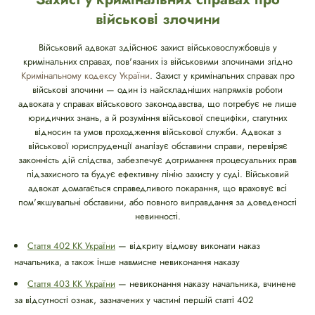
військові злочини
Військовий адвокат здійснює захист військовослужбовців у
кримінальних справах, пов'язаних із військовими злочинами згідно
Кримінальному кодексу України
. Захист у кримінальних справах про
військові злочини — один із найскладніших напрямків роботи
адвоката у справах військового законодавства, що потребує не лише
юридичних знань, а й розуміння військової специфіки, статутних
відносин та умов проходження військової служби. Адвокат з
військової юриспруденції аналізує обставини справи, перевіряє
законність дій слідства, забезпечує дотримання процесуальних прав
підзахисного та будує ефективну лінію захисту у суді. Військовий
адвокат домагається справедливого покарання, що враховує всі
пом'якшувальні обставини, або повного виправдання за доведеності
невинності.
Стаття 402 КК України
— відкриту відмову виконати наказ
начальника, а також інше навмисне невиконання наказу
Стаття 403 КК України
— невиконання наказу начальника, вчинене
за відсутності ознак, зазначених у частині першій статті 402