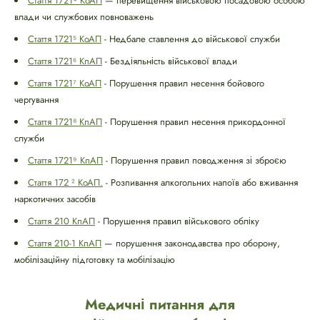
Стаття 1721⁴ КоАП
— перевищення військовою посадовою особою
влади чи службових повноважень
Стаття 1721⁵ КоАП
- Недбале ставлення до військової служби
Стаття 1721⁶ КпАП
- Бездіяльність військової влади
Стаття 1721⁷ КоАП
- Порушення правил несення бойового
чергування
Стаття 1721⁸ КпАП
- Порушення правил несення прикордонної
служби
Стаття 1721⁹ КпАП
- Порушення правил поводження зі зброєю
Стаття 172 ² КоАП.
- Розпивання алкогольних напоїв або вживання
наркотичних засобів
Стаття 210 КпАП
- Порушення правил військового обліку
Стаття 210-1 КпАП
— порушення законодавства про оборону,
мобілізаційну підготовку та мобілізацію
Медичні питання для