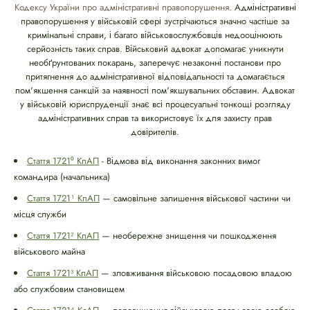
Кодексу України про адміністративні правопорушення
. Адміністративні
правопорушення у військовій сфері зустрічаються значно частіше за
кримінальні справи, і багато військовослужбовців недооцінюють
серйозність таких справ. Військовий адвокат допомагає уникнути
необґрунтованих покарань, заперечує незаконні постанови про
притягнення до адміністративної відповідальності та домагається
пом'якшення санкцій за наявності пом'якшувальних обставин. Адвокат
у військовій юриспруденції знає всі процесуальні тонкощі розгляду
адміністративних справ та використовує їх для захисту прав
довірителів.
Стаття 1721⁰ КпАП
- Відмова від виконання законних вимог
командира (начальника)
Стаття 1721¹ КпАП
— самовільне залишення військової частини чи
місця служби
Стаття 1721² КпАП
— необережне знищення чи пошкодження
військового майна
Стаття 1721³ КпАП
— зловживання військовою посадовою владою
або службовим становищем