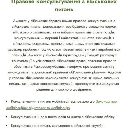
Правове консультування з військових
питань
Адвокат у військових справах надає правове консультування з
військових питань, допомагаючи розібратися у складних нормах
військового законодавства та вибрати правильну стратегію дій.
Консультування — перший і найважливіший етап взаємодії з
військовим адвокатом, оскільки саме цьому етапі визначається
характер проблеми, оцінюються правові перспективи і виробляється
план дій. Адвокат у військовій юриспруденції надає розгорнуті
консультації з усіх аспектів військового права, пояснює права та
обов'язки військовослужбовців, інформує про останні зміни у
законодавстві та допомагає прийняти обґрунтоване рішення. Адвокат
у справах військового законодавства консультує як щодо загальних
питань, так і щодо конкретних ситуацій, пропонуючи індивідуальні
рішення для кожного довірителя.
Консультування з питань мобілізації відповідно до
Законом про
мобілізаційну підготовку та мобілізацію
Консультування щодо постановки та зняття з військового обліку
Консультування з питань звільнення з військової служби