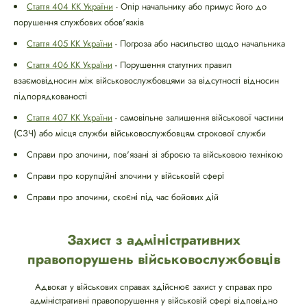
Стаття 404 КК України
- Опір начальнику або примус його до
порушення службових обов'язків
Стаття 405 КК України
- Погроза або насильство щодо начальника
Стаття 406 КК України
- Порушення статутних правил
взаємовідносин між військовослужбовцями за відсутності відносин
підпорядкованості
Стаття 407 КК України
- самовільне залишення військової частини
(СЗЧ) або місця служби військовослужбовцям строкової служби
Справи про злочини, пов'язані зі зброєю та військовою технікою
Справи про корупційні злочини у військовій сфері
Справи про злочини, скоєні під час бойових дій
Захист з адміністративних
правопорушень військовослужбовців
Адвокат у військових справах здійснює захист у справах про
адміністративні правопорушення у військовій сфері відповідно