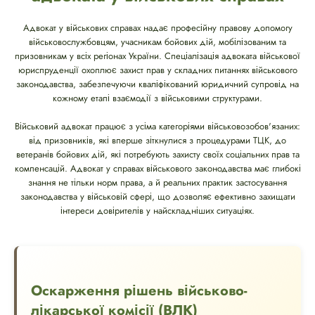
Адвокат у військових справах надає професійну правову допомогу
військовослужбовцям, учасникам бойових дій, мобілізованим та
призовникам у всіх регіонах України. Спеціалізація адвоката військової
юриспруденції охоплює захист прав у складних питаннях військового
законодавства, забезпечуючи кваліфікований юридичний супровід на
кожному етапі взаємодії з військовими структурами.
Військовий адвокат працює з усіма категоріями військовозобов'язаних:
від призовників, які вперше зіткнулися з процедурами ТЦК, до
ветеранів бойових дій, які потребують захисту своїх соціальних прав та
компенсацій. Адвокат у справах військового законодавства має глибокі
знання не тільки норм права, а й реальних практик застосування
законодавства у військовій сфері, що дозволяє ефективно захищати
інтереси довірителів у найскладніших ситуаціях.
Оскарження рішень військово-
лікарської комісії (ВЛК)