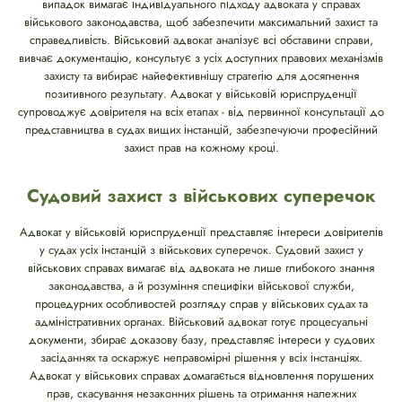
випадок вимагає індивідуального підходу адвоката у справах
військового законодавства, щоб забезпечити максимальний захист та
справедливість. Військовий адвокат аналізує всі обставини справи,
вивчає документацію, консультує з усіх доступних правових механізмів
захисту та вибирає найефективнішу стратегію для досягнення
позитивного результату. Адвокат у військовій юриспруденції
супроводжує довірителя на всіх етапах - від первинної консультації до
представництва в судах вищих інстанцій, забезпечуючи професійний
захист прав на кожному кроці.
Судовий захист з військових суперечок
Адвокат у військовій юриспруденції представляє інтереси довірителів
у судах усіх інстанцій з військових суперечок. Судовий захист у
військових справах вимагає від адвоката не лише глибокого знання
законодавства, а й розуміння специфіки військової служби,
процедурних особливостей розгляду справ у військових судах та
адміністративних органах. Військовий адвокат готує процесуальні
документи, збирає доказову базу, представляє інтереси у судових
засіданнях та оскаржує неправомірні рішення у всіх інстанціях.
Адвокат у військових справах домагається відновлення порушених
прав, скасування незаконних рішень та отримання належних