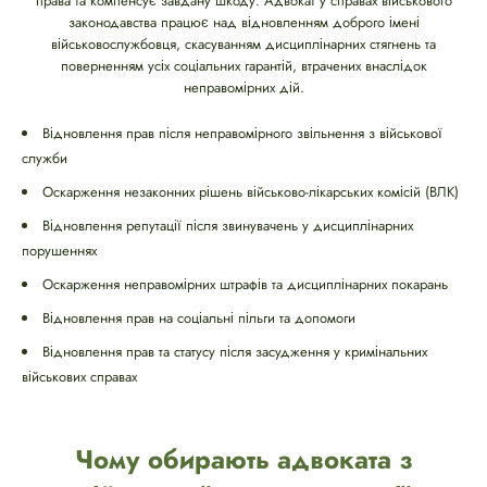
права та компенсує завдану шкоду. Адвокат у справах військового
законодавства працює над відновленням доброго імені
військовослужбовця, скасуванням дисциплінарних стягнень та
поверненням усіх соціальних гарантій, втрачених внаслідок
неправомірних дій.
Відновлення прав після неправомірного звільнення з військової
служби
Оскарження незаконних рішень військово-лікарських комісій (ВЛК)
Відновлення репутації після звинувачень у дисциплінарних
порушеннях
Оскарження неправомірних штрафів та дисциплінарних покарань
Відновлення прав на соціальні пільги та допомоги
Відновлення прав та статусу після засудження у кримінальних
військових справах
Чому обирають адвоката з