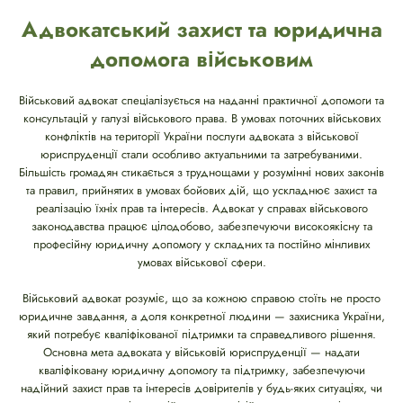
Адвокатський захист та юридична
допомога військовим
Військовий адвокат спеціалізується на наданні практичної допомоги та
консультацій у галузі військового права. В умовах поточних військових
конфліктів на території України послуги адвоката з військової
юриспруденції стали особливо актуальними та затребуваними.
Більшість громадян стикається з труднощами у розумінні нових законів
та правил, прийнятих в умовах бойових дій, що ускладнює захист та
реалізацію їхніх прав та інтересів. Адвокат у справах військового
законодавства працює цілодобово, забезпечуючи високоякісну та
професійну юридичну допомогу у складних та постійно мінливих
умовах військової сфери.
Військовий адвокат розуміє, що за кожною справою стоїть не просто
юридичне завдання, а доля конкретної людини — захисника України,
який потребує кваліфікованої підтримки та справедливого рішення.
Основна мета адвоката у військовій юриспруденції — надати
кваліфіковану юридичну допомогу та підтримку, забезпечуючи
надійний захист прав та інтересів довірителів у будь-яких ситуаціях, чи