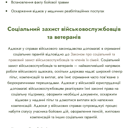
Встановлення факту бойової травми
Оскарження відмов у медичних реабілітаційних послугах
Соціальний захист військовослужбовців
та ветеранів
Адвокат у справах військового законодавства допомагає в отриманні
соціальних гарантій відповідно до
Законом про соціальний та
правовий захист військовослужбовців та членів їх сімей
. Соціальний
захист військовослужбовців та ветеранів — найважливіший напрямок
роботи військового адвоката, оскільки держава надає широкий спектр
пільг, компенсацій та виплат, але їхнє отримання часто пов'язане з
бюрократичними перешкодами. Адвокат у військовій юриспруденції
допомагає військовослужбовцям реалізувати їхні законні права на
соціальну підтримку, оформити необхідні документи, оскаржити
відмови у наданні пільг та домогтися виплати всіх належних
компенсацій. Адвокат у військових справах супроводжує процес
набуття статусу учасника бойових дій, оформлення пенсій, житлових
компенсацій та інших соціальних гарантій.