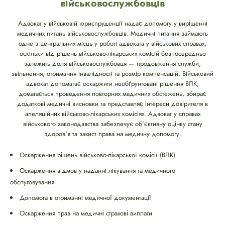
військовослужбовців
Адвокат у військовій юриспруденції надає допомогу у вирішенні
медичних питань військовослужбовців. Медичні питання займають
одне з центральних місць у роботі адвоката у військових справах,
оскільки від рішень військово-лікарських комісій безпосередньо
залежить доля військовослужбовця — продовження служби,
звільнення, отримання інвалідності та розмір компенсацій. Військовий
адвокат допомагає оскаржити необґрунтовані рішення ВЛК,
домагається проведення повторних медичних обстежень, збирає
додаткові медичні висновки та представляє інтереси довірителя в
апеляційних військово-лікарських комісіях. Адвокат у справах
військового законодавства забезпечує об'єктивну оцінку стану
здоров'я та захист права на медичну допомогу.
Оскарження рішень військово-лікарської комісії (ВЛК)
Оскарження відмов у наданні лікування та медичного
обслуговування
Допомога в отриманні медичної документації
Оскарження прав на медичні страхові виплати