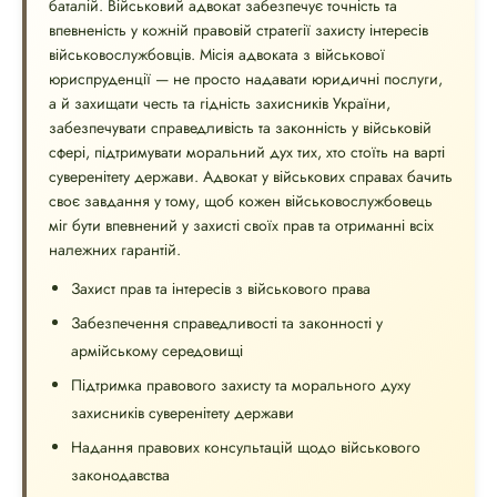
баталій. Військовий адвокат забезпечує точність та
впевненість у кожній правовій стратегії захисту інтересів
військовослужбовців. Місія адвоката з військової
юриспруденції — не просто надавати юридичні послуги,
а й захищати честь та гідність захисників України,
забезпечувати справедливість та законність у військовій
сфері, підтримувати моральний дух тих, хто стоїть на варті
суверенітету держави. Адвокат у військових справах бачить
своє завдання у тому, щоб кожен військовослужбовець
міг бути впевнений у захисті своїх прав та отриманні всіх
належних гарантій.
Захист прав та інтересів з військового права
Забезпечення справедливості та законності у
армійському середовищі
Підтримка правового захисту та морального духу
захисників суверенітету держави
Надання правових консультацій щодо військового
законодавства