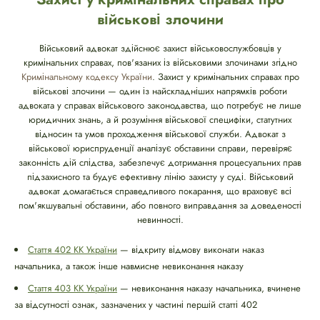
військові злочини
Військовий адвокат здійснює захист військовослужбовців у
кримінальних справах, пов'язаних із військовими злочинами згідно
Кримінальному кодексу України
. Захист у кримінальних справах про
військові злочини — один із найскладніших напрямків роботи
адвоката у справах військового законодавства, що потребує не лише
юридичних знань, а й розуміння військової специфіки, статутних
відносин та умов проходження військової служби. Адвокат з
військової юриспруденції аналізує обставини справи, перевіряє
законність дій слідства, забезпечує дотримання процесуальних прав
підзахисного та будує ефективну лінію захисту у суді. Військовий
адвокат домагається справедливого покарання, що враховує всі
пом'якшувальні обставини, або повного виправдання за доведеності
невинності.
Стаття 402 КК України
— відкриту відмову виконати наказ
начальника, а також інше навмисне невиконання наказу
Стаття 403 КК України
— невиконання наказу начальника, вчинене
за відсутності ознак, зазначених у частині першій статті 402