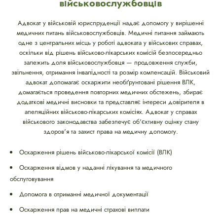
військовослужбовців
Адвокат у військовій юриспруденції надає допомогу у вирішенні
медичних питань військовослужбовців. Медичні питання займають
одне з центральних місць у роботі адвоката у військових справах,
оскільки від рішень військово-лікарських комісій безпосередньо
залежить доля військовослужбовця — продовження служби,
звільнення, отримання інвалідності та розмір компенсацій. Військовий
адвокат допомагає оскаржити необґрунтовані рішення ВЛК,
домагається проведення повторних медичних обстежень, збирає
додаткові медичні висновки та представляє інтереси довірителя в
апеляційних військово-лікарських комісіях. Адвокат у справах
військового законодавства забезпечує об'єктивну оцінку стану
здоров'я та захист права на медичну допомогу.
Оскарження рішень військово-лікарської комісії (ВЛК)
Оскарження відмов у наданні лікування та медичного
обслуговування
Допомога в отриманні медичної документації
Оскарження прав на медичні страхові виплати