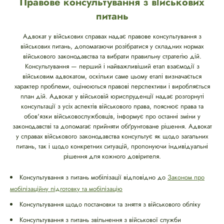
Правове консультування з військових
питань
Адвокат у військових справах надає правове консультування з
військових питань, допомагаючи розібратися у складних нормах
військового законодавства та вибрати правильну стратегію дій.
Консультування — перший і найважливіший етап взаємодії з
військовим адвокатом, оскільки саме цьому етапі визначається
характер проблеми, оцінюються правові перспективи і виробляється
план дій. Адвокат у військовій юриспруденції надає розгорнуті
консультації з усіх аспектів військового права, пояснює права та
обов'язки військовослужбовців, інформує про останні зміни у
законодавстві та допомагає прийняти обґрунтоване рішення. Адвокат
у справах військового законодавства консультує як щодо загальних
питань, так і щодо конкретних ситуацій, пропонуючи індивідуальні
рішення для кожного довірителя.
Консультування з питань мобілізації відповідно до
Законом про
мобілізаційну підготовку та мобілізацію
Консультування щодо постановки та зняття з військового обліку
Консультування з питань звільнення з військової служби