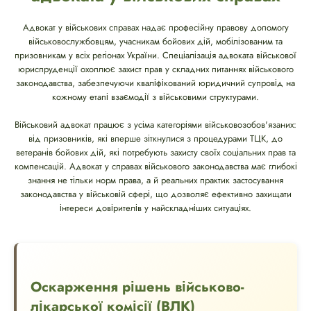
Адвокат у військових справах надає професійну правову допомогу
військовослужбовцям, учасникам бойових дій, мобілізованим та
призовникам у всіх регіонах України. Спеціалізація адвоката військової
юриспруденції охоплює захист прав у складних питаннях військового
законодавства, забезпечуючи кваліфікований юридичний супровід на
кожному етапі взаємодії з військовими структурами.
Військовий адвокат працює з усіма категоріями військовозобов'язаних:
від призовників, які вперше зіткнулися з процедурами ТЦК, до
ветеранів бойових дій, які потребують захисту своїх соціальних прав та
компенсацій. Адвокат у справах військового законодавства має глибокі
знання не тільки норм права, а й реальних практик застосування
законодавства у військовій сфері, що дозволяє ефективно захищати
інтереси довірителів у найскладніших ситуаціях.
Оскарження рішень військово-
лікарської комісії (ВЛК)