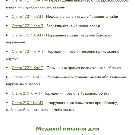
Стаття 1721⁴ КоАП
— перевищення військовою посадовою особою
влади чи службових повноважень
Стаття 1721⁵ КоАП
- Недбале ставлення до військової служби
Стаття 1721⁶ КпАП
- Бездіяльність військової влади
Стаття 1721⁷ КоАП
- Порушення правил несення бойового
чергування
Стаття 1721⁸ КпАП
- Порушення правил несення прикордонної
служби
Стаття 1721⁹ КпАП
- Порушення правил поводження зі зброєю
Стаття 172 ² КоАП.
- Розпивання алкогольних напоїв або вживання
наркотичних засобів
Стаття 210 КпАП
- Порушення правил військового обліку
Стаття 210-1 КпАП
— порушення законодавства про оборону,
мобілізаційну підготовку та мобілізацію
Медичні питання для