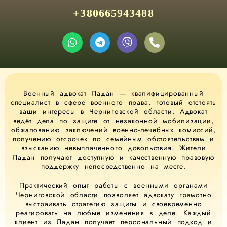
+380665943488
Военный адвокат Ладан — квалифицированный
специалист в сфере военного права, готовый отстоять
ваши интересы в Черниговской области. Адвокат
ведёт дела по защите от незаконной мобилизации,
обжалованию заключений военно-лечебных комиссий,
получению отсрочек по семейным обстоятельствам и
взысканию невыплаченного довольствия. Жители
Ладан получают доступную и качественную правовую
поддержку непосредственно на месте.
Практический опыт работы с военными органами
Черниговской области позволяет адвокату грамотно
выстраивать стратегию защиты и своевременно
реагировать на любые изменения в деле. Каждый
клиент из Ладан получает персональный подход и