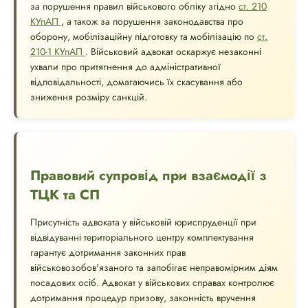
за порушення правил військового обліку згідно
ст. 210
КУпАП
, а також за порушення законодавства про
оборону, мобілізаційну підготовку та мобілізацію по
ст.
210-1 КУпАП
. Військовий адвокат оскаржує незаконні
ухвали про притягнення до адміністративної
відповідальності, домагаючись їх скасування або
зниження розміру санкцій.
Правовий супровід при взаємодії з
ТЦК та СП
Присутність адвоката у військовій юриспруденції при
відвідуванні територіального центру комплектування
гарантує дотримання законних прав
військовозобов'язаного та запобігає неправомірним діям
посадових осіб. Адвокат у військових справах контролює
дотримання процедур призову, законність вручення