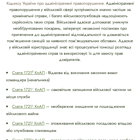
Кодексу України про адміністративні правопорушення
. Адміністративні
правопорушення у військовій сфері зустрічаються значно частіше за
кримінальні справи, і багато військовослужбовців недооцінюють
серйозність таких справ. Військовий адвокат допомагає уникнути
необґрунтованих покарань, заперечує незаконні постанови про
притягнення до адміністративної відповідальності та домагається
пом'якшення санкцій за наявності пом'якшувальних обставин. Адвокат
у військовій юриспруденції знає всі процесуальні тонкощі розгляду
адміністративних справ та використовує їх для захисту прав
довірителів.
Стаття 1721⁰ КпАП
- Відмова від виконання законних вимог
командира (начальника)
Стаття 1721¹ КпАП
— самовільне залишення військової частини чи
місця служби
Стаття 1721² КпАП
— необережне знищення чи пошкодження
військового майна
Стаття 1721³ КпАП
— зловживання військовою посадовою владою
або службовим становищем