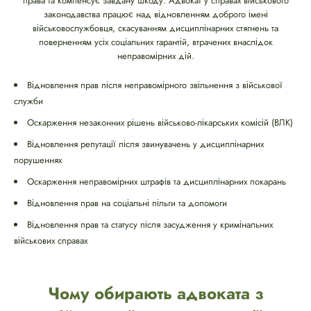
права та компенсує завдану шкоду. Адвокат у справах військового
законодавства працює над відновленням доброго імені
військовослужбовця, скасуванням дисциплінарних стягнень та
поверненням усіх соціальних гарантій, втрачених внаслідок
неправомірних дій.
Відновлення прав після неправомірного звільнення з військової
служби
Оскарження незаконних рішень військово-лікарських комісій (ВЛК)
Відновлення репутації після звинувачень у дисциплінарних
порушеннях
Оскарження неправомірних штрафів та дисциплінарних покарань
Відновлення прав на соціальні пільги та допомоги
Відновлення прав та статусу після засудження у кримінальних
військових справах
Чому обирають адвоката з