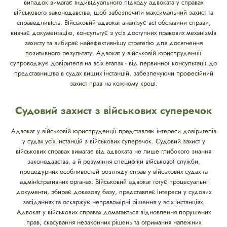
випадок вимагає індивідуального підходу адвоката у справах
військового законодавства, щоб забезпечити максимальний захист та
справедливість. Військовий адвокат аналізує всі обставини справи,
вивчає документацію, консультує з усіх доступних правових механізмів
захисту та вибирає найефективнішу стратегію для досягнення
позитивного результату. Адвокат у військовій юриспруденції
супроводжує довірителя на всіх етапах - від первинної консультації до
представництва в судах вищих інстанцій, забезпечуючи професійний
захист прав на кожному кроці.
Судовий захист з військових суперечок
Адвокат у військовій юриспруденції представляє інтереси довірителів
у судах усіх інстанцій з військових суперечок. Судовий захист у
військових справах вимагає від адвоката не лише глибокого знання
законодавства, а й розуміння специфіки військової служби,
процедурних особливостей розгляду справ у військових судах та
адміністративних органах. Військовий адвокат готує процесуальні
документи, збирає доказову базу, представляє інтереси у судових
засіданнях та оскаржує неправомірні рішення у всіх інстанціях.
Адвокат у військових справах домагається відновлення порушених
прав, скасування незаконних рішень та отримання належних