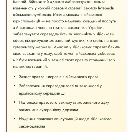
баталій. Військовий адвокат забезпечує точність та
впевненість у кожній правовій стратегії захисту інтересів
військовослужбовців. Місія адвоката з військової
юриспруденції — не просто надавати юридичні послуги,
а й захищати честь та гідність захисників України,
забезпечувати справедливість та законність у військовій
сфері, підтримувати моральний дух тих, хто стоїть на варті
суверенітету держави. Адвокат у військових справах бачить
своє завдання у тому, щоб кожен військовослужбовець
міг бути впевнений у захисті своїх прав та отриманні всіх
належних гарантій.
Захист прав та інтересів з військового права
Забезпечення справедливості та законності у
армійському середовищі
Підтримка правового захисту та морального духу
захисників суверенітету держави
Надання правових консультацій щодо військового
законодавства