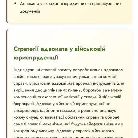
Допомога у складанні юридичних та процесуальних
документів
Стратегії адвоката у військовій
юриспруденції
Індивідуальні стратегії захисту розробляються адвокатом
з військових справ з урахуванням унікальності кожної
справи. Військовий адвокат має арсенал інструментів для
вирішення дисциплінарних питань, боротьби за належні
компенсації та експертної навігації у складній військовій
бюрократії. Адвокат у військовій юриспруденції не
використовує шаблонні підходи, а ретельно аналізує
кожну ситуацію, вивчає всі обставини справи та обирає
саме ті правові механізми, які будуть найефективнішими у
конкретному випадку. Адвокат у справах військового
законодавства поєднує знання норм права з практичним