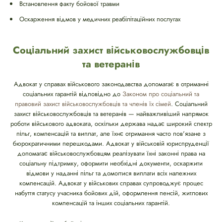
Встановлення факту бойової травми
Оскарження відмов у медичних реабілітаційних послугах
Соціальний захист військовослужбовців
та ветеранів
Адвокат у справах військового законодавства допомагає в отриманні
соціальних гарантій відповідно до
Законом про соціальний та
правовий захист військовослужбовців та членів їх сімей
. Соціальний
захист військовослужбовців та ветеранів — найважливіший напрямок
роботи військового адвоката, оскільки держава надає широкий спектр
пільг, компенсацій та виплат, але їхнє отримання часто пов'язане з
бюрократичними перешкодами. Адвокат у військовій юриспруденції
допомагає військовослужбовцям реалізувати їхні законні права на
соціальну підтримку, оформити необхідні документи, оскаржити
відмови у наданні пільг та домогтися виплати всіх належних
компенсацій. Адвокат у військових справах супроводжує процес
набуття статусу учасника бойових дій, оформлення пенсій, житлових
компенсацій та інших соціальних гарантій.