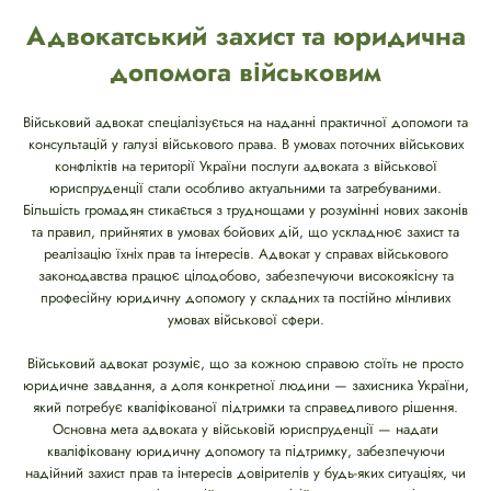
Адвокатський захист та юридична
допомога військовим
Військовий адвокат спеціалізується на наданні практичної допомоги та
консультацій у галузі військового права. В умовах поточних військових
конфліктів на території України послуги адвоката з військової
юриспруденції стали особливо актуальними та затребуваними.
Більшість громадян стикається з труднощами у розумінні нових законів
та правил, прийнятих в умовах бойових дій, що ускладнює захист та
реалізацію їхніх прав та інтересів. Адвокат у справах військового
законодавства працює цілодобово, забезпечуючи високоякісну та
професійну юридичну допомогу у складних та постійно мінливих
умовах військової сфери.
Військовий адвокат розуміє, що за кожною справою стоїть не просто
юридичне завдання, а доля конкретної людини — захисника України,
який потребує кваліфікованої підтримки та справедливого рішення.
Основна мета адвоката у військовій юриспруденції — надати
кваліфіковану юридичну допомогу та підтримку, забезпечуючи
надійний захист прав та інтересів довірителів у будь-яких ситуаціях, чи