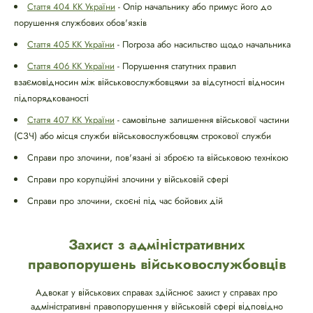
Стаття 404 КК України
- Опір начальнику або примус його до
порушення службових обов'язків
Стаття 405 КК України
- Погроза або насильство щодо начальника
Стаття 406 КК України
- Порушення статутних правил
взаємовідносин між військовослужбовцями за відсутності відносин
підпорядкованості
Стаття 407 КК України
- самовільне залишення військової частини
(СЗЧ) або місця служби військовослужбовцям строкової служби
Справи про злочини, пов'язані зі зброєю та військовою технікою
Справи про корупційні злочини у військовій сфері
Справи про злочини, скоєні під час бойових дій
Захист з адміністративних
правопорушень військовослужбовців
Адвокат у військових справах здійснює захист у справах про
адміністративні правопорушення у військовій сфері відповідно