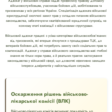
Адвокат у військових справах надає професійну правову допомогу
військовослужбовцям, учасникам бойових дій, мобілізованим та
призовникам у всіх регіонах України. Спеціалізація адвоката військової
юриспруденції охоплює захист прав у складних питаннях військового
законодавства, забезпечуючи кваліфікований юридичний супровід на
кожному етапі взаємодії з військовими структурами.
Військовий адвокат працює з усіма категоріями військовозобов'язаних:
від призовників, які вперше зіткнулися з процедурами ТЦК, до
ветеранів бойових дій, які потребують захисту своїх соціальних прав та
компенсацій. Адвокат у справах військового законодавства має глибокі
знання не тільки норм права, а й реальних практик застосування
законодавства у військовій сфері, що дозволяє ефективно захищати
інтереси довірителів у найскладніших ситуаціях.
Оскарження рішень військово-
лікарської комісії (ВЛК)
Військово-лікарська комісія визначає придатність до