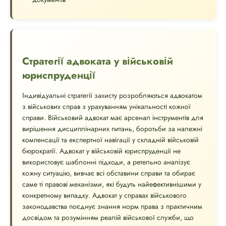
Стратегії адвоката у військовій
юриспруденції
Індивідуальні стратегії захисту розробляються адвокатом
з військових справ з урахуванням унікальності кожної
справи. Військовий адвокат має арсенал інструментів для
вирішення дисциплінарних питань, боротьби за належні
компенсації та експертної навігації у складній військовій
бюрократії. Адвокат у військовій юриспруденції не
використовує шаблонні підходи, а ретельно аналізує
кожну ситуацію, вивчає всі обставини справи та обирає
саме ті правові механізми, які будуть найефективнішими у
конкретному випадку. Адвокат у справах військового
законодавства поєднує знання норм права з практичним
досвідом та розумінням реалій військової служби, що