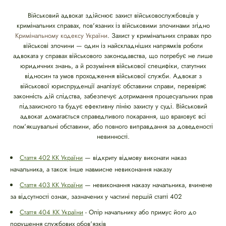
Військовий адвокат здійснює захист військовослужбовців у
кримінальних справах, пов'язаних із військовими злочинами згідно
Кримінальному кодексу України
. Захист у кримінальних справах про
військові злочини — один із найскладніших напрямків роботи
адвоката у справах військового законодавства, що потребує не лише
юридичних знань, а й розуміння військової специфіки, статутних
відносин та умов проходження військової служби. Адвокат з
військової юриспруденції аналізує обставини справи, перевіряє
законність дій слідства, забезпечує дотримання процесуальних прав
підзахисного та будує ефективну лінію захисту у суді. Військовий
адвокат домагається справедливого покарання, що враховує всі
пом'якшувальні обставини, або повного виправдання за доведеності
невинності.
Стаття 402 КК України
— відкриту відмову виконати наказ
начальника, а також інше навмисне невиконання наказу
Стаття 403 КК України
— невиконання наказу начальника, вчинене
за відсутності ознак, зазначених у частині першій статті 402
Стаття 404 КК України
- Опір начальнику або примус його до
порушення службових обов'язків