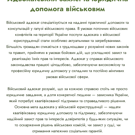
допомога військовим
Військовий адвокат спеціалізується на наданні практичної допомоги та
консультацій у галузі військового права. В умовах поточних військових
конфліктів на території України послуги адвоката з військової
юриспруденції стали особливо актуальними та затребуваними.
Більшість громадян стикається з труднощами у розумінні нових законів
та правил, прийнятих в умовах бойових дій, що ускладнює захист та
реалізацію їхніх прав та інтересів. Адвокат у справах військового
законодавства працює цілодобово, забезпечуючи високоякісну та
професійну юридичну допомогу у складних та постійно мінливих
умовах військової сфери.
Військовий адвокат розуміє, що за кожною справою стоїть не просто
юридичне завдання, а доля конкретної людини — захисника України,
який потребує кваліфікованої підтримки та справедливого рішення.
Основна мета адвоката у військовій юриспруденції — надати
кваліфіковану юридичну допомогу та підтримку, забезпечуючи
надійний захист прав та інтересів довірителів у будь-яких ситуаціях, чи
то оскарження рішень військових комісій, чи захист у суді, чи
отримання належних соціальних гарантій.