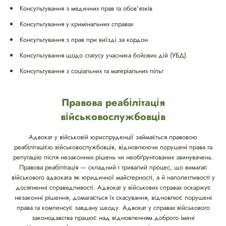
Консультування з медичних прав та обов'язків
Консультування у кримінальних справах
Консультування з прав при виїзді за кордон
Консультування щодо статусу учасника бойових дій (УБД)
Консультування з соціальних та матеріальних пільг
Правова реабілітація
військовослужбовців
Адвокат у військовій юриспруденції займається правовою
реабілітацією військовослужбовців, відновлюючи порушені права та
репутацію після незаконних рішень чи необґрунтованих звинувачень.
Правова реабілітація — складний і тривалий процес, що вимагає
військового адвоката як юридичної майстерності, а й наполегливості у
досягненні справедливості. Адвокат у військових справах оскаржує
незаконні рішення, домагається їх скасування, відновлює порушені
права та компенсує завдану шкоду. Адвокат у справах військового
законодавства працює над відновленням доброго імені