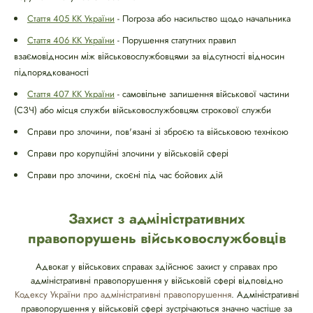
Стаття 405 КК України
- Погроза або насильство щодо начальника
Стаття 406 КК України
- Порушення статутних правил
взаємовідносин між військовослужбовцями за відсутності відносин
підпорядкованості
Стаття 407 КК України
- самовільне залишення військової частини
(СЗЧ) або місця служби військовослужбовцям строкової служби
Справи про злочини, пов'язані зі зброєю та військовою технікою
Справи про корупційні злочини у військовій сфері
Справи про злочини, скоєні під час бойових дій
Захист з адміністративних
правопорушень військовослужбовців
Адвокат у військових справах здійснює захист у справах про
адміністративні правопорушення у військовій сфері відповідно
Кодексу України про адміністративні правопорушення
. Адміністративні
правопорушення у військовій сфері зустрічаються значно частіше за