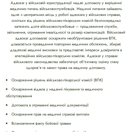
Адвокат у військовій юриспруденції надає допомогу у вирішенні
медичних питань військовослужбовців. Медичні питання займають
одне з центральних місць у роботі адвоката у військових справах,
оскільки від рішень військово-лікарських комісій безпосередньо
залежить доля військовослужбовця — продовження служби,
звільнення, отримання інвалідності та розмір компенсацій. Військовий
адвокат допомагає оскаржити необґрунтовані рішення ВЛК,
домагається проведення повторних медичних обстежень, збирає
додаткові медичні висновки та представляє інтереси довірителя в
апеляційних військово-лікарських комісіях. Адвокат у справах
військового законодавства забезпечує об'єктивну оцінку стану
здоров'я та захист права на медичну допомогу.
Оскарження рішень військово-лікарської комісії (ВЛК)
Оскарження відмов у наданні лікування та медичного
обслуговування
Допомога в отриманні медичної документації
Оскарження прав на медичні страхові виплати
Встановлення факту бойової травми