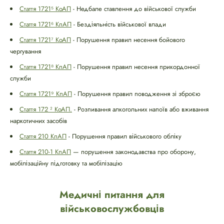
Стаття 1721⁵ КоАП
- Недбале ставлення до військової служби
Стаття 1721⁶ КпАП
- Бездіяльність військової влади
Стаття 1721⁷ КоАП
- Порушення правил несення бойового
чергування
Стаття 1721⁸ КпАП
- Порушення правил несення прикордонної
служби
Стаття 1721⁹ КпАП
- Порушення правил поводження зі зброєю
Стаття 172 ² КоАП.
- Розпивання алкогольних напоїв або вживання
наркотичних засобів
Стаття 210 КпАП
- Порушення правил військового обліку
Стаття 210-1 КпАП
— порушення законодавства про оборону,
мобілізаційну підготовку та мобілізацію
Медичні питання для
військовослужбовців