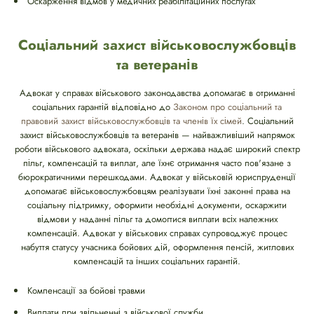
Оскарження відмов у медичних реабілітаційних послугах
Соціальний захист військовослужбовців
та ветеранів
Адвокат у справах військового законодавства допомагає в отриманні
соціальних гарантій відповідно до
Законом про соціальний та
правовий захист військовослужбовців та членів їх сімей
. Соціальний
захист військовослужбовців та ветеранів — найважливіший напрямок
роботи військового адвоката, оскільки держава надає широкий спектр
пільг, компенсацій та виплат, але їхнє отримання часто пов'язане з
бюрократичними перешкодами. Адвокат у військовій юриспруденції
допомагає військовослужбовцям реалізувати їхні законні права на
соціальну підтримку, оформити необхідні документи, оскаржити
відмови у наданні пільг та домогтися виплати всіх належних
компенсацій. Адвокат у військових справах супроводжує процес
набуття статусу учасника бойових дій, оформлення пенсій, житлових
компенсацій та інших соціальних гарантій.
Компенсації за бойові травми
Виплати при звільненні з військової служби