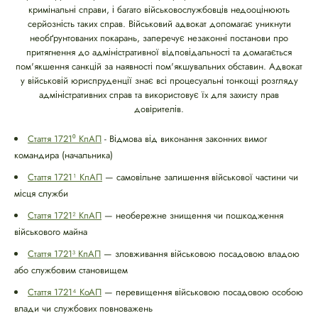
кримінальні справи, і багато військовослужбовців недооцінюють
серйозність таких справ. Військовий адвокат допомагає уникнути
необґрунтованих покарань, заперечує незаконні постанови про
притягнення до адміністративної відповідальності та домагається
пом'якшення санкцій за наявності пом'якшувальних обставин. Адвокат
у військовій юриспруденції знає всі процесуальні тонкощі розгляду
адміністративних справ та використовує їх для захисту прав
довірителів.
Стаття 1721⁰ КпАП
- Відмова від виконання законних вимог
командира (начальника)
Стаття 1721¹ КпАП
— самовільне залишення військової частини чи
місця служби
Стаття 1721² КпАП
— необережне знищення чи пошкодження
військового майна
Стаття 1721³ КпАП
— зловживання військовою посадовою владою
або службовим становищем
Стаття 1721⁴ КоАП
— перевищення військовою посадовою особою
влади чи службових повноважень