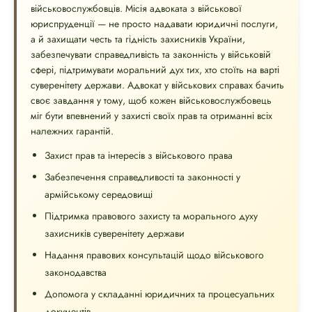
військовослужбовців. Місія адвоката з військової
юриспруденції — не просто надавати юридичні послуги,
а й захищати честь та гідність захисників України,
забезпечувати справедливість та законність у військовій
сфері, підтримувати моральний дух тих, хто стоїть на варті
суверенітету держави. Адвокат у військових справах бачить
своє завдання у тому, щоб кожен військовослужбовець
міг бути впевнений у захисті своїх прав та отриманні всіх
належних гарантій.
Захист прав та інтересів з військового права
Забезпечення справедливості та законності у
армійському середовищі
Підтримка правового захисту та морального духу
захисників суверенітету держави
Надання правових консультацій щодо військового
законодавства
Допомога у складанні юридичних та процесуальних
документів