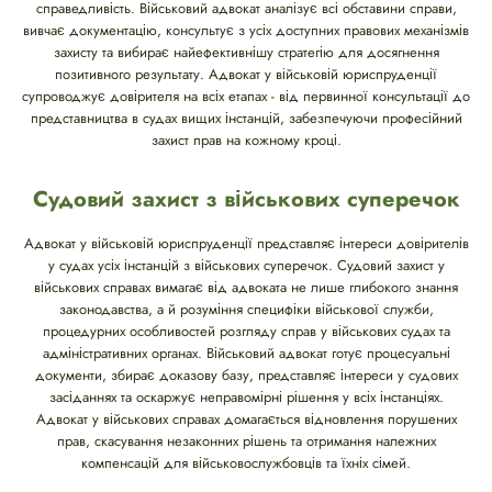
справедливість. Військовий адвокат аналізує всі обставини справи,
вивчає документацію, консультує з усіх доступних правових механізмів
захисту та вибирає найефективнішу стратегію для досягнення
позитивного результату. Адвокат у військовій юриспруденції
супроводжує довірителя на всіх етапах - від первинної консультації до
представництва в судах вищих інстанцій, забезпечуючи професійний
захист прав на кожному кроці.
Судовий захист з військових суперечок
Адвокат у військовій юриспруденції представляє інтереси довірителів
у судах усіх інстанцій з військових суперечок. Судовий захист у
військових справах вимагає від адвоката не лише глибокого знання
законодавства, а й розуміння специфіки військової служби,
процедурних особливостей розгляду справ у військових судах та
адміністративних органах. Військовий адвокат готує процесуальні
документи, збирає доказову базу, представляє інтереси у судових
засіданнях та оскаржує неправомірні рішення у всіх інстанціях.
Адвокат у військових справах домагається відновлення порушених
прав, скасування незаконних рішень та отримання належних
компенсацій для військовослужбовців та їхніх сімей.