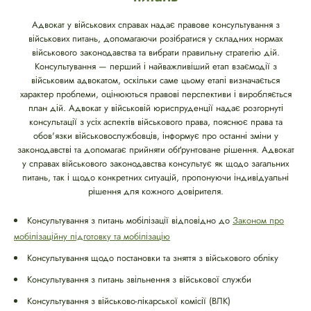
Адвокат у військових справах надає правове консультування з
військових питань, допомагаючи розібратися у складних нормах
військового законодавства та вибрати правильну стратегію дій.
Консультування — перший і найважливіший етап взаємодії з
військовим адвокатом, оскільки саме цьому етапі визначається
характер проблеми, оцінюються правові перспективи і виробляється
план дій. Адвокат у військовій юриспруденції надає розгорнуті
консультації з усіх аспектів військового права, пояснює права та
обов'язки військовослужбовців, інформує про останні зміни у
законодавстві та допомагає прийняти обґрунтоване рішення. Адвокат
у справах військового законодавства консультує як щодо загальних
питань, так і щодо конкретних ситуацій, пропонуючи індивідуальні
рішення для кожного довірителя.
Консультування з питань мобілізації відповідно до
Законом про
мобілізаційну підготовку та мобілізацію
Консультування щодо постановки та зняття з військового обліку
Консультування з питань звільнення з військової служби
Консультування з військово-лікарської комісії (ВЛК)