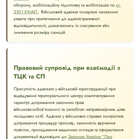
оборону, мобілізаційну підготовку та мобілізацію по
ст.
210-1 КУпАП
. Військовий адвокат оскаржує незаконні
ухвали про притягнення до адміністративної
відповідальності, домагаючись їх скасування або
зниження розміру санкцій.
Правовий супровід при взаємодії з
ТЦК та СП
Присутність адвоката у військовій юриспруденції при
відвідуванні територіального центру комплектування
гарантує дотримання законних прав
військовозобов'язаного та запобігає неправомірним діям
посадових осіб. Адвокат у військових справах контролює
дотримання процедур призову, законність вручення
повісток, проходження медичних оглядів та оформлення
документації відповідно до
Законом України "Про