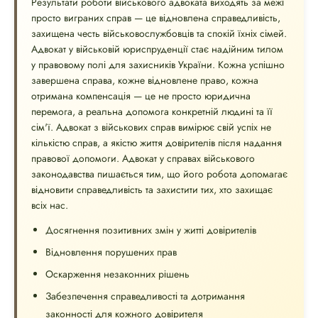
Результати роботи військового адвоката виходять за межі
просто виграних справ — це відновлена ​​справедливість,
захищена честь військовослужбовців та спокій їхніх сімей.
Адвокат у військовій юриспруденції стає надійним тилом
у правовому полі для захисників України. Кожна успішно
завершена справа, кожне відновлене право, кожна
отримана компенсація — це не просто юридична
перемога, а реальна допомога конкретній людині та її
сім'ї. Адвокат з військових справ вимірює свій успіх не
кількістю справ, а якістю життя довірителів після надання
правової допомоги. Адвокат у справах військового
законодавства пишається тим, що його робота допомагає
відновити справедливість та захистити тих, хто захищає
всіх нас.
Досягнення позитивних змін у житті довірителів
Відновлення порушених прав
Оскарження незаконних рішень
Забезпечення справедливості та дотримання
законності для кожного довірителя