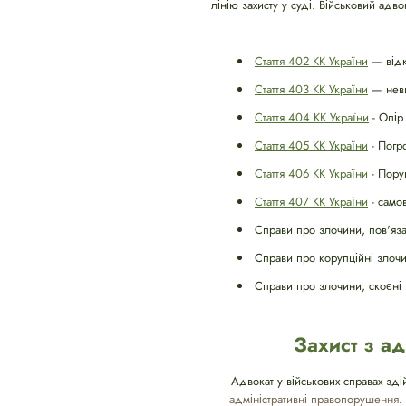
лінію захисту у суді. Військовий ад
Стаття 402 КК України
— відк
Стаття 403 КК України
— невик
Стаття 404 КК України
- Опір
Стаття 405 КК України
- Погр
Стаття 406 КК України
- Пору
Стаття 407 КК України
- само
Справи про злочини, пов'яза
Справи про корупційні злочи
Справи про злочини, скоєні 
Захист з а
Адвокат у військових справах зді
адміністративні правопорушення
.