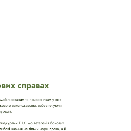
ових справах
мобілізованим та призовникам у всіх
ськового законодавства, забезпечуючи
турами.
процедурами ТЦК, до ветеранів бойових
либокі знання не тільки норм права, а й