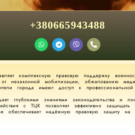
+380665943488
тавляет комплексную правовую поддержку военно
 от незаконной мобилизации, обжалованию меди
Жители города имеют доступ к профессионально
ает глубокими знаниями законодательства и по
действия с ТЦК позволяет эффективно защищать 
ое обеспечивает надёжную правовую защиту на в