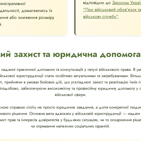
відповідно до
Законом Украї
іністративної
"Про військовий обов'язок т
ідальності, домагаючись їх
військову службу"
.
ання або зниження розміру
й.
ий захист та юридична допомога
 наданні практичної допомоги та консультацій у галузі військового права. В ум
військової юриспруденції стали особливо актуальними та затребуваними. Біль
ил, прийнятих в умовах бойових дій, що ускладнює захист та реалізацію їхніх пр
ілодобово, забезпечуючи високоякісну та професійну юридичну допомогу у с
військової сфери.
ожною справою стоїть не просто юридичне завдання, а доля конкретної людин
дливого рішення. Основна мета адвоката у військовій юриспруденції — надати
т прав та інтересів довірителів у будь-яких ситуаціях, чи то оскарження рішен
чи отримання належних соціальних гарантій.