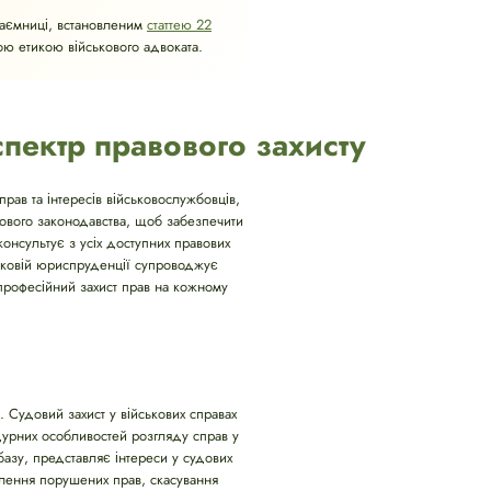
таємниці, встановленим
статтею 22
ою етикою військового адвоката.
спектр правового захисту
рав та інтересів військовослужбовців,
кового законодавства, щоб забезпечити
консультує з усіх доступних правових
ськовій юриспруденції супроводжує
 професійний захист прав на кожному
. Судовий захист у військових справах
дурних особливостей розгляду справ у
базу, представляє інтереси у судових
овлення порушених прав, скасування