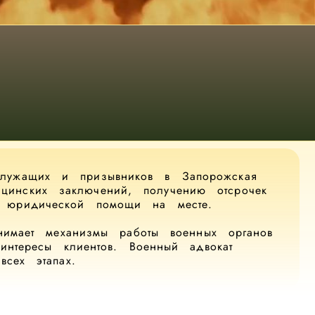
служащих и призывников в Запорожская
цинских заключений, получению отсрочек
й юридической помощи на месте.
нимает механизмы работы военных органов
интересы клиентов. Военный адвокат
сех этапах.