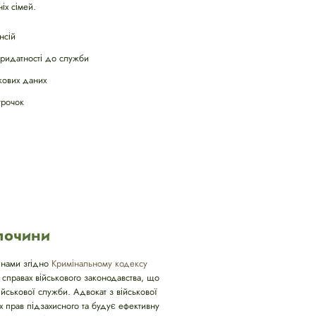
іх сімей.
нсій
придатності до служби
кових даних
трочок
злочини
чинами згідно
Кримінальному кодексу
 справах військового законодавства, що
йськової служби. Адвокат з військової
х прав підзахисного та будує ефективну