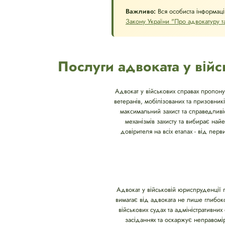
Важливо:
Вся особиста інформаці
Закону України "Про адвокатуру та
Послуги адвоката у війс
Адвокат у військових справах пропону
ветеранів, мобілізованих та призовни
максимальний захист та справедливіс
механізмів захисту та вибирає на
довірителя на всіх етапах - від пе
Адвокат у військовій юриспруденції п
вимагає від адвоката не лише глибок
військових судах та адміністративни
засіданнях та оскаржує неправомір