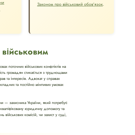
ни
Законом про військовий обов'язок
.
а
 військовим
овах поточних військових конфліктів на
шість громадян стикається з труднощами
ав та інтересів. Адвокат у справах
кладних та постійно мінливих умовах
и — захисника України, який потребує
 кваліфіковану юридичну допомогу та
ь військових комісій, чи захист у суді,