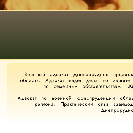
Военный адвокат Днепрорудное предос
область. Адвокат ведёт дела по защите
по семейным обстоятельствам. 
Адвокат по военной юриспруденции облад
региона. Практический опыт взаимо
Днепрорудн