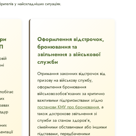
рителів у найскладніших ситуаціях.
при
Оформлення відстрочок,
СП
бронювання та
звільнення з військової
овій
служби
ні
Отримання законних відстрочок від
призову на військову службу,
оформлення бронювання
побігає
військовозобов'язаних за критично
их
важливими підприємствами згідно
равах
постанови КМУ про бронювання
, а
едур
також дострокове звільнення зі
служби за станом здоров'я,
чних
сімейними обставинами або іншими
ентації
підставами, передбаченими