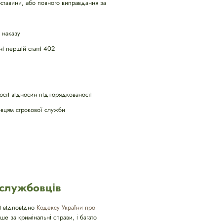
бставини, або повного виправдання за
 наказу
і першій статті 402
ості відносин підпорядкованості
овцям строкової служби
ослужбовців
рі відповідно
Кодексу України про
ше за кримінальні справи, і багато