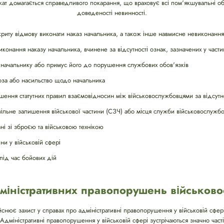
вокат домагається справедливого покарання, що враховує всі пом'якшувальні о
доведеності невинності.
риту відмову виконати наказ начальника, а також інше навмисне невиконання
онання наказу начальника, вчинене за відсутності ознак, зазначених у частин
 начальнику або примус його до порушення службових обов'язків
оза або насильство щодо начальника
шення статутних правил взаємовідносин між військовослужбовцями за відсутн
вільне залишення військової частини (СЗЧ) або місця служби військовослужб
ні зі зброєю та військовою технікою
ни у військовій сфері
під час бойових дій
дміністративних правопорушень військов
йснює захист у справах про адміністративні правопорушення у військовій сфе
 Адміністративні правопорушення у військовій сфері зустрічаються значно часті