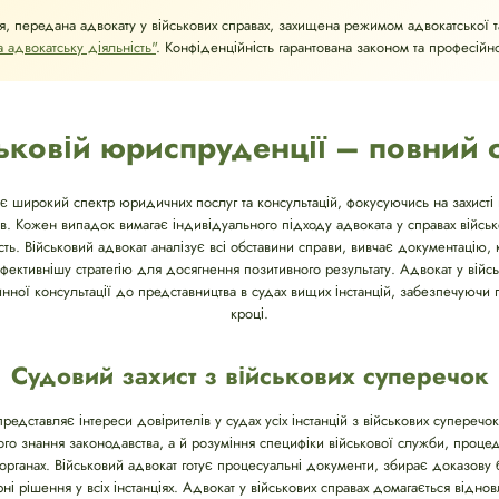
я, передана адвокату у військових справах, захищена режимом адвокатської 
 адвокатську діяльність"
. Конфіденційність гарантована законом та професійн
ьковій юриспруденції – повний 
є широкий спектр юридичних послуг та консультацій, фокусуючись на захисті п
ків. Кожен випадок вимагає індивідуального підходу адвоката у справах війсь
ть. Військовий адвокат аналізує всі обставини справи, вивчає документацію, 
йефективнішу стратегію для досягнення позитивного результату. Адвокат у вій
рвинної консультації до представництва в судах вищих інстанцій, забезпечуючи
кроці.
Судовий захист з військових суперечок
редставляє інтереси довірителів у судах усіх інстанцій з військових суперечок
ого знання законодавства, а й розуміння специфіки військової служби, проце
х органах. Військовий адвокат готує процесуальні документи, збирає доказову 
ні рішення у всіх інстанціях. Адвокат у військових справах домагається відн