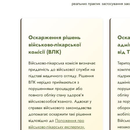
реальних практик застосування зак
Оскарження рішень
Оск
військово-лікарської
адмі
комісії (ВЛК)
від 
Військово-лікарська комісія визначає
Терито
придатність до військової служби на
компле
підставі медичного огляду. Рішення
підтри
ВЛК нерідко приймаються з
адміні
порушеннями процедури або
поруше
повного обліку стану здоров'я
обліку
військовозобов'язаного. Адвокат у
за пор
справах військового законодавства
оборон
допомагає оскаржити такі рішення
мобілі
відповідно до
Положення про
Військ
військово-лікарську експертизу
,
незако