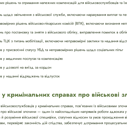
их рішень та отримання належних компенсацій для військовослужбовців та їхн
 щодо звільнення з військової служби, включаючи нарахування виплат та пе
омірних рішень військово-лікарських комісій (ВЛК), включаючи визнання не
ь про постановку та зняття з військового обліку, виправлення помилок в облі
 ТЦК з питань мобілізації, включаючи неправомірні заклики та надання відс
 у присвоєнні статусу УБД та неправомірних рішень щодо соціальних пільг
 у медичних послугах та компенсаціях
 у дозволі на виїзд за кордон
 у наданні відряджень та відпусток
 у кримінальних справах про військові 
 військовослужбовців у кримінальних справах, пов'язаних із військовими зло
х про військові злочини — один із найскладніших напрямків роботи адвоката у
й розуміння військової специфіки, статутних відносин та умов проходження ві
ви, перевіряє законність дій слідства, забезпечує дотримання процесуальни