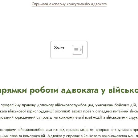
Отримати експерну консультацію адвоката
Зміст
рямки роботи адвоката у військ
 професійну правову допомогу військовослужбовцям, учасникам бойових дій, 
оката військової юриспруденції охоплює захист прав у складних питаннях вій
ікований юридичний супровід на кожному етапі взаємодії з військовими струк
тегоріями військовозобов'язаних: від призовників, які вперше зіткнулися з 
альних прав та компенсацій. Адвокат у справах військового законодавства має г