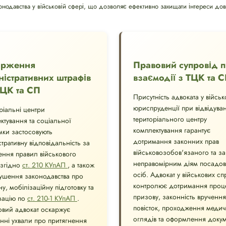
онодавства у військовій сфері, що дозволяє ефективно захищати інтереси дові
арження
Правовий супровід 
ністративних штрафів
взаємодії з ТЦК та 
ТЦК та СП
Присутність адвоката у військ
юриспруденції при відвідуван
ріальні центри
територіального центру
ктування та соціальної
комплектування гарантує
мки застосовують
дотримання законних прав
стративну відповідальність за
військовозобов'язаного та за
ння правил військового
неправомірним діям посадов
 згідно
ст. 210 КУпАП
, а також
осіб. Адвокат у військових сп
ушення законодавства про
контролює дотримання проц
у, мобілізаційну підготовку та
призову, законність вручення
зацію по
ст. 210-1 КУпАП
.
повісток, проходження меди
овий адвокат оскаржує
оглядів та оформлення докум
нні ухвали про притягнення