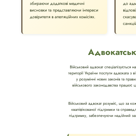
збираючи додаткові медичні
до адм
висновки та представляючи інтереси
відпов
довірителя в апеляційних комісіях.
скасув
санкці
Адвокатськ
Військовий адвокат спеціалізується на
території України послуги адвоката з 
у розумінні нових законів та прав
військового законодавства працює ц
Військовий адвокат розуміє, що за к
кваліфікованої підтримки та справе
підтримку, забезпечуючи надійний захис