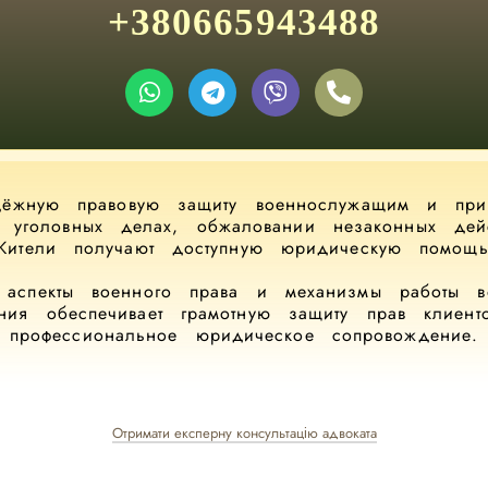
+380665943488
дёжную правовую защиту военнослужащим и при
и уголовных делах, обжаловании незаконных дей
Жители получают доступную юридическую помощь
аспекты военного права и механизмы работы во
ния обеспечивает грамотную защиту прав клиент
профессиональное юридическое сопровождение.
Отримати експерну консультацію адвоката