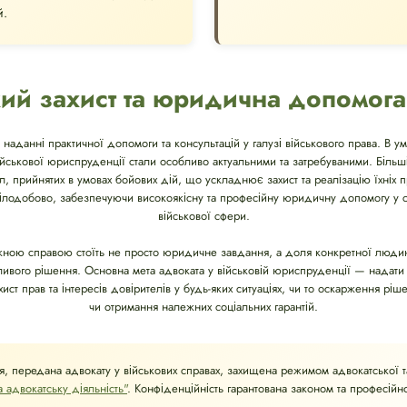
й.
ий захист та юридична допомога
 наданні практичної допомоги та консультацій у галузі військового права. В ум
військової юриспруденції стали особливо актуальними та затребуваними. Біль
ил, прийнятих в умовах бойових дій, що ускладнює захист та реалізацію їхніх пр
ілодобово, забезпечуючи високоякісну та професійну юридичну допомогу у с
військової сфери.
ожною справою стоїть не просто юридичне завдання, а доля конкретної людин
дливого рішення. Основна мета адвоката у військовій юриспруденції — надати
т прав та інтересів довірителів у будь-яких ситуаціях, чи то оскарження рішен
чи отримання належних соціальних гарантій.
я, передана адвокату у військових справах, захищена режимом адвокатської 
 адвокатську діяльність"
. Конфіденційність гарантована законом та професійн