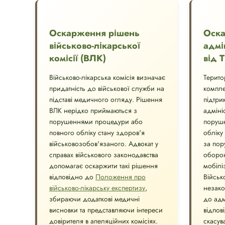
Оскарження рішень
Оск
військово-лікарської
адмі
комісії (ВЛК)
від 
Військово-лікарська комісія визначає
Терито
придатність до військової служби на
компле
підставі медичного огляду. Рішення
підтри
ВЛК нерідко приймаються з
адміні
порушеннями процедури або
поруше
повного обліку стану здоров'я
обліку
військовозобов'язаного. Адвокат у
за пор
справах військового законодавства
оборон
допомагає оскаржити такі рішення
мобілі
відповідно до
Положення про
Військ
військово-лікарську експертизу
,
незако
збираючи додаткові медичні
до адм
висновки та представляючи інтереси
відпов
довірителя в апеляційних комісіях.
скасув