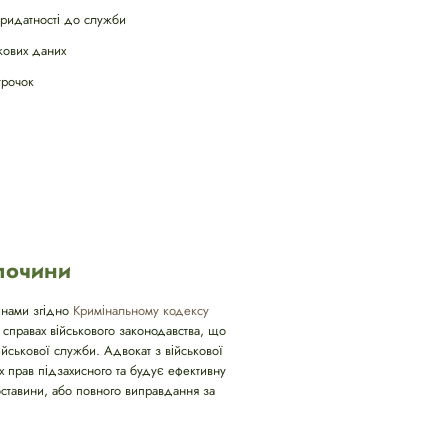
придатності до служби
кових даних
трочок
злочини
чинами згідно
Кримінальному кодексу
 справах військового законодавства, що
йськової служби. Адвокат з військової
х прав підзахисного та будує ефективну
бставини, або повного виправдання за