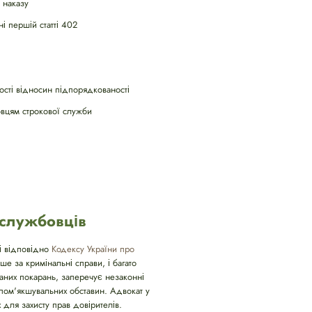
 наказу
і першій статті 402
ості відносин підпорядкованості
овцям строкової служби
ослужбовців
рі відповідно
Кодексу України про
ше за кримінальні справи, і багато
аних покарань, заперечує незаконні
 пом'якшувальних обставин. Адвокат у
 для захисту прав довірителів.