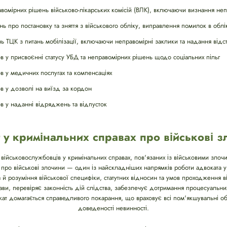
омірних рішень військово-лікарських комісій (ВЛК), включаючи визнання не
ь про постановку та зняття з військового обліку, виправлення помилок в облі
 ТЦК з питань мобілізації, включаючи неправомірні заклики та надання відс
 у присвоєнні статусу УБД та неправомірних рішень щодо соціальних пільг
 у медичних послугах та компенсаціях
 у дозволі на виїзд за кордон
 у наданні відряджень та відпусток
 у кримінальних справах про військові 
 військовослужбовців у кримінальних справах, пов'язаних із військовими зло
х про військові злочини — один із найскладніших напрямків роботи адвоката у
й розуміння військової специфіки, статутних відносин та умов проходження ві
ви, перевіряє законність дій слідства, забезпечує дотримання процесуальни
вокат домагається справедливого покарання, що враховує всі пом'якшувальні о
доведеності невинності.