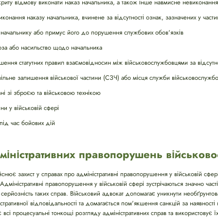
риту відмову виконати наказ начальника, а також інше навмисне невиконання
онання наказу начальника, вчинене за відсутності ознак, зазначених у частин
 начальнику або примус його до порушення службових обов'язків
оза або насильство щодо начальника
шення статутних правил взаємовідносин між військовослужбовцями за відсутн
вільне залишення військової частини (СЗЧ) або місця служби військовослужб
ні зі зброєю та військовою технікою
ни у військовій сфері
під час бойових дій
дміністративних правопорушень військов
йснює захист у справах про адміністративні правопорушення у військовій сфе
 Адміністративні правопорушення у військовій сфері зустрічаються значно часті
серйозність таких справ. Військовий адвокат допомагає уникнути необґрунтов
стративної відповідальності та домагається пом'якшення санкцій за наявності
 всі процесуальні тонкощі розгляду адміністративних справ та використовує їх