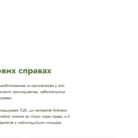
ових справах
мобілізованим та призовникам у всіх
ськового законодавства, забезпечуючи
турами.
процедурами ТЦК, до ветеранів бойових
либокі знання не тільки норм права, а й
рителів у найскладніших ситуаціях.