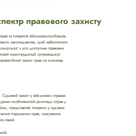
спектр правового захисту
рав та інтересів військовослужбовців,
кового законодавства, щоб забезпечити
консультує з усіх доступних правових
ськовій юриспруденції супроводжує
 професійний захист прав на кожному
. Судовий захист у військових справах
дурних особливостей розгляду справ у
базу, представляє інтереси у судових
овлення порушених прав, скасування
іх сімей.
нсій