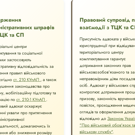
арження
Правовий супровід 
ністративних штрафів
взаємодії з ТЦК та 
ТЦК та СП
Присутність адвоката у військ
юриспруденції при відвідуван
ріальні центри
територіального центру
ктування та соціальної
комплектування гарантує
мки застосовують
дотримання законних прав
стративну відповідальність за
військовозобов'язаного та за
ння правил військового
неправомірним діям посадов
 згідно
ст. 210 КУпАП
, а також
осіб. Адвокат у військових сп
ушення законодавства про
контролює дотримання проц
у, мобілізаційну підготовку та
призову, законність вручення
зацію по
ст. 210-1 КУпАП
.
повісток, проходження меди
овий адвокат оскаржує
оглядів та оформлення докум
нні ухвали про притягнення
відповідно до
Законом Украї
іністративної
"Про військовий обов'язок т
ідальності, домагаючись їх
військову службу"
.
ання або зниження розміру