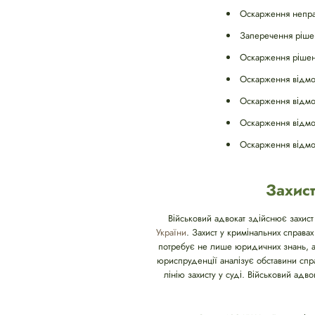
Оскарження неправ
Заперечення рішен
Оскарження рішень
Оскарження відмов
Оскарження відмов
Оскарження відмов
Оскарження відмов
Захист
Військовий адвокат здійснює захист
України
. Захист у кримінальних справа
потребує не лише юридичних знань, а 
юриспруденції аналізує обставини спра
лінію захисту у суді. Військовий ад