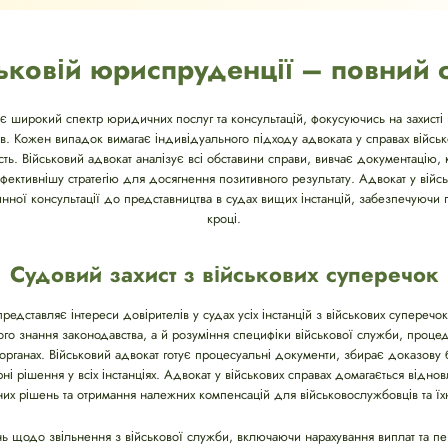
ьковій юриспруденції – повний 
є широкий спектр юридичних послуг та консультацій, фокусуючись на захисті п
ків. Кожен випадок вимагає індивідуального підходу адвоката у справах війсь
ть. Військовий адвокат аналізує всі обставини справи, вивчає документацію, 
йефективнішу стратегію для досягнення позитивного результату. Адвокат у вій
рвинної консультації до представництва в судах вищих інстанцій, забезпечуючи
кроці.
Судовий захист з військових суперечок
редставляє інтереси довірителів у судах усіх інстанцій з військових суперечок
ого знання законодавства, а й розуміння специфіки військової служби, проце
х органах. Військовий адвокат готує процесуальні документи, збирає доказову 
ні рішення у всіх інстанціях. Адвокат у військових справах домагається відн
их рішень та отримання належних компенсацій для військовослужбовців та їхн
 щодо звільнення з військової служби, включаючи нарахування виплат та пе