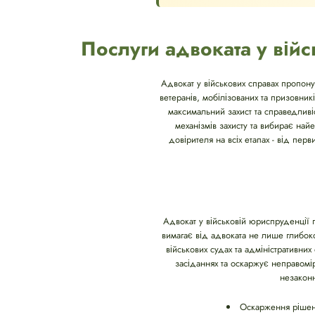
Послуги адвоката у війс
Адвокат у військових справах пропону
ветеранів, мобілізованих та призовни
максимальний захист та справедливіс
механізмів захисту та вибирає на
довірителя на всіх етапах - від пе
Адвокат у військовій юриспруденції п
вимагає від адвоката не лише глибок
військових судах та адміністративни
засіданнях та оскаржує неправомір
незаконн
Оскарження рішень