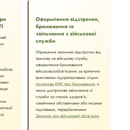
при
Оформлення відстрочок,
СП
бронювання та
звільнення з військової
овій
служби
ні
Отримання законних відстрочок від
призову на військову службу,
оформлення бронювання
побігає
військовозобов'язаних за критично
их
важливими підприємствами згідно
равах
постанови КМУ про бронювання
, а
едур
також дострокове звільнення зі
служби за станом здоров'я,
чних
сімейними обставинами або іншими
ентації
підставами, передбаченими
ни
Законом про військовий обов'язок
.
а