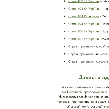
Стаття 402 КК України
— відк
Стаття 403 КК України
— невик
Стаття 404 КК України
- Опір
Стаття 405 КК України
- Погр
Стаття 406 КК України
- Пору
Стаття 407 КК України
- само
Справи про злочини, пов'яза
Справи про корупційні злочи
Справи про злочини, скоєні 
Захист з а
Адвокат у військових справах зді
адміністративні правопорушення
.
військовослужбовців недооцінюють 
постанови про притягнення до адміні
військовій юриспруденції знає