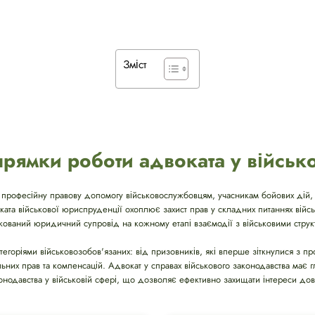
Зміст
рямки роботи адвоката у військ
 професійну правову допомогу військовослужбовцям, учасникам бойових дій, 
оката військової юриспруденції охоплює захист прав у складних питаннях вій
ікований юридичний супровід на кожному етапі взаємодії з військовими струк
тегоріями військовозобов'язаних: від призовників, які вперше зіткнулися з 
альних прав та компенсацій. Адвокат у справах військового законодавства має г
онодавства у військовій сфері, що дозволяє ефективно захищати інтереси дові