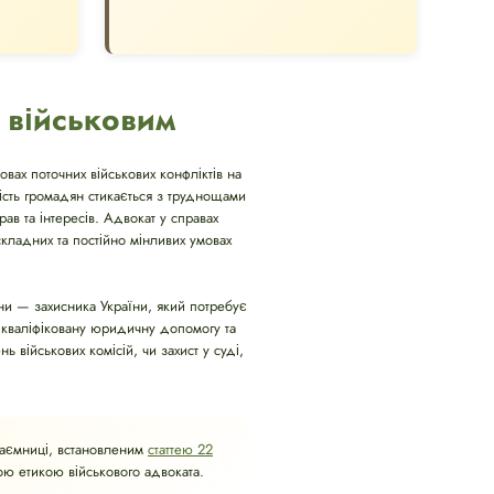
 військовим
овах поточних військових конфліктів на
шість громадян стикається з труднощами
ав та інтересів. Адвокат у справах
кладних та постійно мінливих умовах
и — захисника України, який потребує
 кваліфіковану юридичну допомогу та
ь військових комісій, чи захист у суді,
таємниці, встановленим
статтею 22
ою етикою військового адвоката.