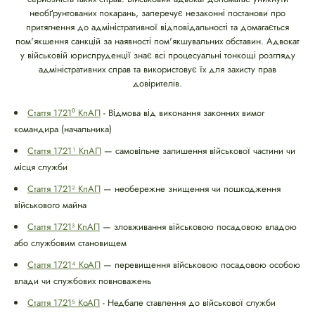
необґрунтованих покарань, заперечує незаконні постанови про
притягнення до адміністративної відповідальності та домагається
пом'якшення санкцій за наявності пом'якшувальних обставин. Адвокат
у військовій юриспруденції знає всі процесуальні тонкощі розгляду
адміністративних справ та використовує їх для захисту прав
довірителів.
Стаття 1721⁰ КпАП
- Відмова від виконання законних вимог
командира (начальника)
Стаття 1721¹ КпАП
— самовільне залишення військової частини чи
місця служби
Стаття 1721² КпАП
— необережне знищення чи пошкодження
військового майна
Стаття 1721³ КпАП
— зловживання військовою посадовою владою
або службовим становищем
Стаття 1721⁴ КоАП
— перевищення військовою посадовою особою
влади чи службових повноважень
Стаття 1721⁵ КоАП
- Недбале ставлення до військової служби