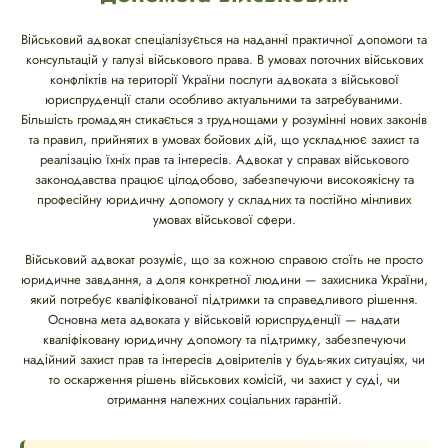
Військовий адвокат спеціалізується на наданні практичної допомоги та
консультацій у галузі військового права. В умовах поточних військових
конфліктів на території України послуги адвоката з військової
юриспруденції стали особливо актуальними та затребуваними.
Більшість громадян стикається з труднощами у розумінні нових законів
та правил, прийнятих в умовах бойових дій, що ускладнює захист та
реалізацію їхніх прав та інтересів. Адвокат у справах військового
законодавства працює цілодобово, забезпечуючи високоякісну та
професійну юридичну допомогу у складних та постійно мінливих
умовах військової сфери.
Військовий адвокат розуміє, що за кожною справою стоїть не просто
юридичне завдання, а доля конкретної людини — захисника України,
який потребує кваліфікованої підтримки та справедливого рішення.
Основна мета адвоката у військовій юриспруденції — надати
кваліфіковану юридичну допомогу та підтримку, забезпечуючи
надійний захист прав та інтересів довірителів у будь-яких ситуаціях, чи
то оскарження рішень військових комісій, чи захист у суді, чи
отримання належних соціальних гарантій.