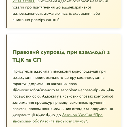
210-1 КУпАП
. Військовий адвокат оскаржує незаконні
ухвали про притягнення до адміністративної
відповідальності, домагаючись їх скасування або
зниження розміру санкцій.
Правовий супровід при взаємодії з
ТЦК та СП
Присутність адвоката у військовій юриспруденції при
відвідуванні територіального центру комплектування
гарантує дотримання законних прав
військовозобов'язаного та запобігає неправомірним діям
посадових осіб. Адвокат у військових справах контролює
дотримання процедур призову, законність вручення
повісток, проходження медичних оглядів та оформлення
документації відповідно до
Законом України "Про
військовий обов'язок та військову службу"
.