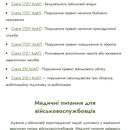
Стаття 1721⁶ КпАП
- Бездіяльність військової влади
Стаття 1721⁷ КоАП
- Порушення правил несення бойового
чергування
Стаття 1721⁸ КпАП
- Порушення правил несення прикордонної
служби
Стаття 1721⁹ КпАП
- Порушення правил поводження зі зброєю
Стаття 172 ² КоАП.
- Розпивання алкогольних напоїв або вживання
наркотичних засобів
Стаття 210 КпАП
- Порушення правил військового обліку
Стаття 210-1 КпАП
— порушення законодавства про оборону,
мобілізаційну підготовку та мобілізацію
Медичні питання для
військовослужбовців
Адвокат у військовій юриспруденції надає допомогу у вирішенні
медичних питань військовослужбовців. Медичні питання займають