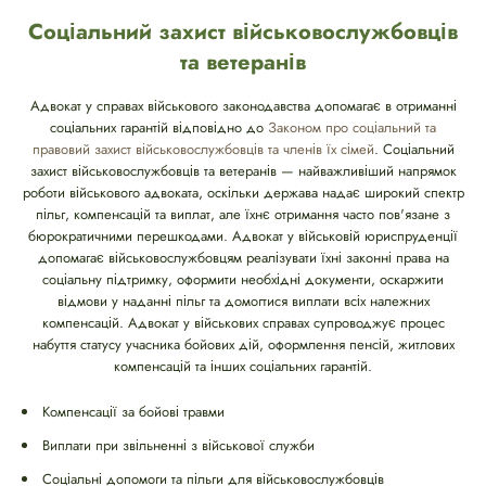
Соціальний захист військовослужбовців
та ветеранів
Адвокат у справах військового законодавства допомагає в отриманні
соціальних гарантій відповідно до
Законом про соціальний та
правовий захист військовослужбовців та членів їх сімей
. Соціальний
захист військовослужбовців та ветеранів — найважливіший напрямок
роботи військового адвоката, оскільки держава надає широкий спектр
пільг, компенсацій та виплат, але їхнє отримання часто пов'язане з
бюрократичними перешкодами. Адвокат у військовій юриспруденції
допомагає військовослужбовцям реалізувати їхні законні права на
соціальну підтримку, оформити необхідні документи, оскаржити
відмови у наданні пільг та домогтися виплати всіх належних
компенсацій. Адвокат у військових справах супроводжує процес
набуття статусу учасника бойових дій, оформлення пенсій, житлових
компенсацій та інших соціальних гарантій.
Компенсації за бойові травми
Виплати при звільненні з військової служби
Соціальні допомоги та пільги для військовослужбовців