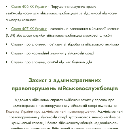
Стаття 406 КК України
- Порушення статутних правил
взаємовідносин між військовослужбовцями за відсутності відносин
підпорядкованості
Стаття 407 КК України
- самовільне залишення військової частини
(СЗЧ) або місця служби військовослужбовцям строкової служби
Справи про злочини, пов'язані зі зброєю та військовою технікою
Справи про корупційні злочини у військовій сфері
Справи про злочини, скоєні під час бойових дій
Захист з адміністративних
правопорушень військовослужбовців
Адвокат у військових справах здійснює захист у справах про
адміністративні правопорушення у військовій сфері відповідно
Кодексу України про адміністративні правопорушення
. Адміністративні
правопорушення у військовій сфері зустрічаються значно частіше за
кримінальні справи, і багато військовослужбовців недооцінюють
серйозність таких справ. Військовий адвокат допомагає уникнути