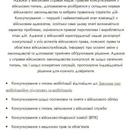
Адвокат у військових справах надає правове консультування з
військових питань, допомагаючи розібратися у складних нормах
військового законодавства та вибрати правильну стратегію дій.
Консультування — перший і найважливіший етап взаємодії з
військовим адвокатом, оскільки саме цьому етапі визначається
характер проблеми, оцінюються правові перспективи і виробляється
план дій. Адвокат у військовій юриспруденції надає розгорнуті
консультації з усіх аспектів військового права, пояснює права та
обов'язки військовослужбовців, інформує про останні зміни у
законодавстві та допомагає прийняти обґрунтоване рішення. Адвокат
у справах військового законодавства консультує як щодо загальних
питань, так і щодо конкретних ситуацій, пропонуючи індивідуальні
рішення для кожного довірителя.
Консультування з питань мобілізації відповідно до
Законом про
мобілізаційну підготовку та мобілізацію
Консультування щодо постановки та зняття з військового обліку
Консультування з питань звільнення з військової служби
Консультування з військово-лікарської комісії (ВЛК)
Консультування з медичних прав та обов'язків