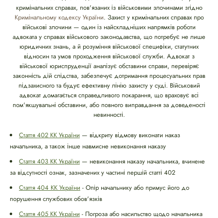
кримінальних справах, пов'язаних із військовими злочинами згідно
Кримінальному кодексу України
. Захист у кримінальних справах про
військові злочини — один із найскладніших напрямків роботи
адвоката у справах військового законодавства, що потребує не лише
юридичних знань, а й розуміння військової специфіки, статутних
відносин та умов проходження військової служби. Адвокат з
військової юриспруденції аналізує обставини справи, перевіряє
законність дій слідства, забезпечує дотримання процесуальних прав
підзахисного та будує ефективну лінію захисту у суді. Військовий
адвокат домагається справедливого покарання, що враховує всі
пом'якшувальні обставини, або повного виправдання за доведеності
невинності.
Стаття 402 КК України
— відкриту відмову виконати наказ
начальника, а також інше навмисне невиконання наказу
Стаття 403 КК України
— невиконання наказу начальника, вчинене
за відсутності ознак, зазначених у частині першій статті 402
Стаття 404 КК України
- Опір начальнику або примус його до
порушення службових обов'язків
Стаття 405 КК України
- Погроза або насильство щодо начальника