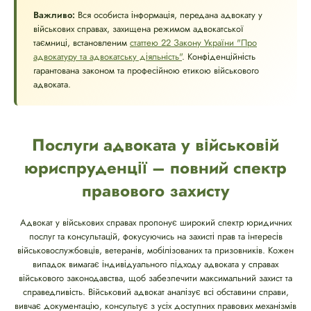
Важливо:
Вся особиста інформація, передана адвокату у
військових справах, захищена режимом адвокатської
таємниці, встановленим
статтею 22 Закону України "Про
адвокатуру та адвокатську діяльність"
. Конфіденційність
гарантована законом та професійною етикою військового
адвоката.
Послуги адвоката у військовій
юриспруденції – повний спектр
правового захисту
Адвокат у військових справах пропонує широкий спектр юридичних
послуг та консультацій, фокусуючись на захисті прав та інтересів
військовослужбовців, ветеранів, мобілізованих та призовників. Кожен
випадок вимагає індивідуального підходу адвоката у справах
військового законодавства, щоб забезпечити максимальний захист та
справедливість. Військовий адвокат аналізує всі обставини справи,
вивчає документацію, консультує з усіх доступних правових механізмів