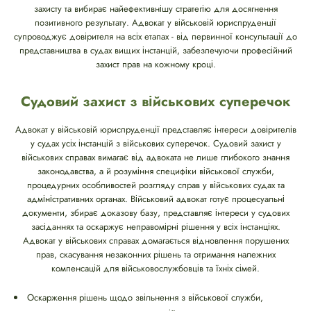
захисту та вибирає найефективнішу стратегію для досягнення
позитивного результату. Адвокат у військовій юриспруденції
супроводжує довірителя на всіх етапах - від первинної консультації до
представництва в судах вищих інстанцій, забезпечуючи професійний
захист прав на кожному кроці.
Судовий захист з військових суперечок
Адвокат у військовій юриспруденції представляє інтереси довірителів
у судах усіх інстанцій з військових суперечок. Судовий захист у
військових справах вимагає від адвоката не лише глибокого знання
законодавства, а й розуміння специфіки військової служби,
процедурних особливостей розгляду справ у військових судах та
адміністративних органах. Військовий адвокат готує процесуальні
документи, збирає доказову базу, представляє інтереси у судових
засіданнях та оскаржує неправомірні рішення у всіх інстанціях.
Адвокат у військових справах домагається відновлення порушених
прав, скасування незаконних рішень та отримання належних
компенсацій для військовослужбовців та їхніх сімей.
Оскарження рішень щодо звільнення з військової служби,