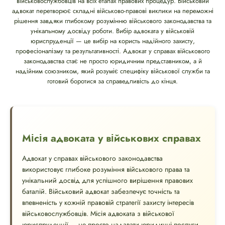
військовослужбовців на всіх етапах правових процедур. Військовий
адвокат перетворює складні військово-правові виклики на переможні
рішення завдяки глибокому розумінню військового законодавства та
унікальному досвіду роботи. Вибір адвоката у військовій
юриспруденції — це вибір на користь надійного захисту,
професіоналізму та результативності. Адвокат у справах військового
законодавства стає не просто юридичним представником, а й
надійним союзником, який розуміє специфіку військової служби та
готовий боротися за справедливість до кінця.
Місія адвоката у військових справах
Адвокат у справах військового законодавства
використовує глибоке розуміння військового права та
унікальний досвід для успішного вирішення правових
баталій. Військовий адвокат забезпечує точність та
впевненість у кожній правовій стратегії захисту інтересів
військовослужбовців. Місія адвоката з військової
юриспруденції — не просто надавати юридичні послуги,