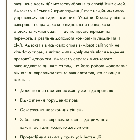
захищена честь військовослужбовців та спокій їхніх сімей.
Адвокат у військовій юриспруденції стає надійним тилом
у правовому полі для захисників України. Кожна успішно
завершена справа, кожне відновлене право, кожна
отримана компенсація — це не просто юридична
перемога, а реальна допомога конкретній людині та її
сім'ї. Адвокат з військових справ вимірює свій успіх не
кількістю справ, а якістю життя довірителів після надання
правової допомоги. Адвокат у справах військового
законодавства пишається тим, що його робота допомагає
відновити справедливість та захистити тих, хто захищає
всіх нас.
Досягнення позитивних змін у житті довірителів
Відновлення порушених прав
Оскарження незаконних рішень
Забезпечення справедливості та дотримання
законності для кожного довірителя
Професійний захист у судах усіх інстанцій