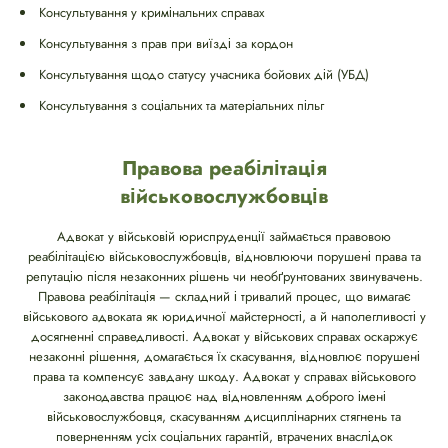
Консультування у кримінальних справах
Консультування з прав при виїзді за кордон
Консультування щодо статусу учасника бойових дій (УБД)
Консультування з соціальних та матеріальних пільг
Правова реабілітація
військовослужбовців
Адвокат у військовій юриспруденції займається правовою
реабілітацією військовослужбовців, відновлюючи порушені права та
репутацію після незаконних рішень чи необґрунтованих звинувачень.
Правова реабілітація — складний і тривалий процес, що вимагає
військового адвоката як юридичної майстерності, а й наполегливості у
досягненні справедливості. Адвокат у військових справах оскаржує
незаконні рішення, домагається їх скасування, відновлює порушені
права та компенсує завдану шкоду. Адвокат у справах військового
законодавства працює над відновленням доброго імені
військовослужбовця, скасуванням дисциплінарних стягнень та
поверненням усіх соціальних гарантій, втрачених внаслідок