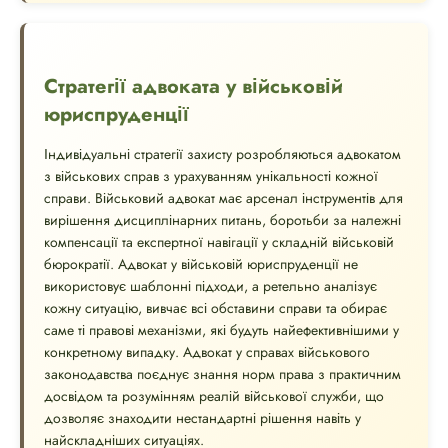
Стратегії адвоката у військовій
юриспруденції
Індивідуальні стратегії захисту розробляються адвокатом
з військових справ з урахуванням унікальності кожної
справи. Військовий адвокат має арсенал інструментів для
вирішення дисциплінарних питань, боротьби за належні
компенсації та експертної навігації у складній військовій
бюрократії. Адвокат у військовій юриспруденції не
використовує шаблонні підходи, а ретельно аналізує
кожну ситуацію, вивчає всі обставини справи та обирає
саме ті правові механізми, які будуть найефективнішими у
конкретному випадку. Адвокат у справах військового
законодавства поєднує знання норм права з практичним
досвідом та розумінням реалій військової служби, що
дозволяє знаходити нестандартні рішення навіть у
найскладніших ситуаціях.