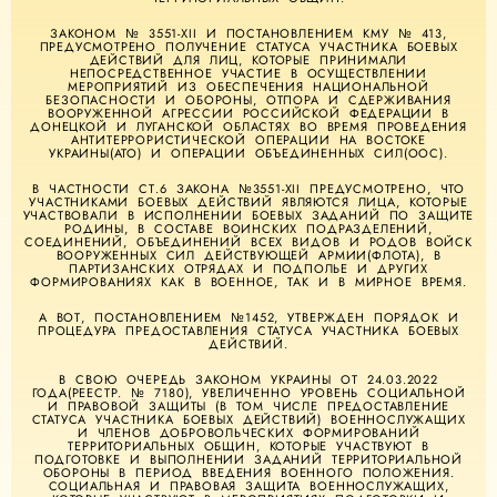
ЗАКОНОМ № 3551-XII И ПОСТАНОВЛЕНИЕМ КМУ № 413,
ПРЕДУСМОТРЕНО ПОЛУЧЕНИЕ СТАТУСА УЧАСТНИКА БОЕВЫХ
ДЕЙСТВИЙ ДЛЯ ЛИЦ, КОТОРЫЕ ПРИНИМАЛИ
НЕПОСРЕДСТВЕННОЕ УЧАСТИЕ В ОСУЩЕСТВЛЕНИИ
МЕРОПРИЯТИЙ ИЗ ОБЕСПЕЧЕНИЯ НАЦИОНАЛЬНОЙ
БЕЗОПАСНОСТИ И ОБОРОНЫ, ОТПОРА И СДЕРЖИВАНИЯ
ВООРУЖЕННОЙ АГРЕССИИ РОССИЙСКОЙ ФЕДЕРАЦИИ В
ДОНЕЦКОЙ И ЛУГАНСКОЙ ОБЛАСТЯХ ВО ВРЕМЯ ПРОВЕДЕНИЯ
АНТИТЕРРОРИСТИЧЕСКОЙ ОПЕРАЦИИ НА ВОСТОКЕ
УКРАИНЫ(АТО) И ОПЕРАЦИИ ОБЪЕДИНЕННЫХ СИЛ(ООС).
В ЧАСТНОСТИ СТ.6 ЗАКОНА №3551-XII ПРЕДУСМОТРЕНО, ЧТО
УЧАСТНИКАМИ БОЕВЫХ ДЕЙСТВИЙ ЯВЛЯЮТСЯ ЛИЦА, КОТОРЫЕ
УЧАСТВОВАЛИ В ИСПОЛНЕНИИ БОЕВЫХ ЗАДАНИЙ ПО ЗАЩИТЕ
РОДИНЫ, В СОСТАВЕ ВОИНСКИХ ПОДРАЗДЕЛЕНИЙ,
СОЕДИНЕНИЙ, ОБЪЕДИНЕНИЙ ВСЕХ ВИДОВ И РОДОВ ВОЙСК
ВООРУЖЕННЫХ СИЛ ДЕЙСТВУЮЩЕЙ АРМИИ(ФЛОТА), В
ПАРТИЗАНСКИХ ОТРЯДАХ И ПОДПОЛЬЕ И ДРУГИХ
ФОРМИРОВАНИЯХ КАК В ВОЕННОЕ, ТАК И В МИРНОЕ ВРЕМЯ.
А ВОТ, ПОСТАНОВЛЕНИЕМ №1452, УТВЕРЖДЕН ПОРЯДОК И
ПРОЦЕДУРА ПРЕДОСТАВЛЕНИЯ СТАТУСА УЧАСТНИКА БОЕВЫХ
ДЕЙСТВИЙ.
В СВОЮ ОЧЕРЕДЬ ЗАКОНОМ УКРАИНЫ ОТ 24.03.2022
ГОДА(РЕЕСТР. № 7180), УВЕЛИЧЕННО УРОВЕНЬ СОЦИАЛЬНОЙ
И ПРАВОВОЙ ЗАЩИТЫ (В ТОМ ЧИСЛЕ ПРЕДОСТАВЛЕНИЕ
СТАТУСА УЧАСТНИКА БОЕВЫХ ДЕЙСТВИЙ) ВОЕННОСЛУЖАЩИХ
И ЧЛЕНОВ ДОБРОВОЛЬЧЕСКИХ ФОРМИРОВАНИЙ
ТЕРРИТОРИАЛЬНЫХ ОБЩИН, КОТОРЫЕ УЧАСТВУЮТ В
ПОДГОТОВКЕ И ВЫПОЛНЕНИИ ЗАДАНИЙ ТЕРРИТОРИАЛЬНОЙ
ОБОРОНЫ В ПЕРИОД ВВЕДЕНИЯ ВОЕННОГО ПОЛОЖЕНИЯ.
СОЦИАЛЬНАЯ И ПРАВОВАЯ ЗАЩИТА ВОЕННОСЛУЖАЩИХ,