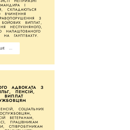
ИСТІ НЕПРИЯЗНІ
ОМАНДИРА І
ЦЯ, СКЛАДАЮТЬСЯ
О ВЧИНЕННЯ
ПРАВОПОРУШЕННЯ З
 БОЙОВИХ ВИПЛАТ,
НЯ НЕСЛУХНЯНОГО,
НО НАЛАШТОВАНОГО
Я НА ГАУПТВАХТУ.
ШЕ ...
ОГО АДВОКАТА З
ЛЬГ, ПЕНСІЙ,
Х ВИПЛАТ
ЛУЖБОВЦЯМ
ПЕНСІЙ, СОЦІАЛЬНИХ
ВОСЛУЖБОВЦЯМ,
СІЙ ВЕТЕРАНАМ,
СІ, ПРАЦІВНИКАМ
БИ, СПІВРОБІТНИКАМ