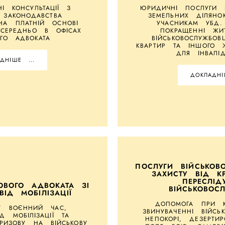
І КОНСУЛЬТАЦІЇ З
ЮРИДИЧНІ ПОСЛУГИ
 ЗАКОНОДАВСТВА
ЗЕМЕЛЬНИХ ДІЛЯНО
НА ПЛАТНІЙ ОСНОВІ
УЧАСНИКАМ УБД
СЕРЕДНЬО В ОФІСАХ
ПОКРАЩЕННІ ЖИ
ОГО АДВОКАТА
ВІЙСЬКОВОСЛУЖБОВ
КВАРТИР ТА ІНШОГО Ж
ДЛЯ ІНВАЛІ
ДНІШЕ ...
ДОКЛАДНІ
ПОСЛУГИ ВІЙСЬКОВ
ЗАХИСТУ ВІД К
ПЕРЕСЛІД
ОВОГО АДВОКАТА ЗІ
ВІЙСЬКОВОС
ВІД МОБІЛІЗАЦІЇ
ДОПОМОГА ПРИ К
 У ВОЄННИЙ ЧАС,
ЗВИНУВАЧЕННІ ВІЙСЬ
ІД МОБІЛІЗАЦІЇ ТА
НЕПОКОРІ, ДЕЗЕРТИ
РИЗОВУ НА ВІЙСЬКОВУ