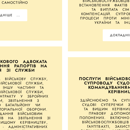
ВІЙСЬКОВОСЛУЖБОВЦ
 САМОСТІЙНО
ВСТАНОВЛЕННЯ ФАКТІВ
ТА ВИПЛАТА СІМ
КОМПЕНСАЦІЙ. СУПР
ДНІШЕ ...
ПРОЦЕСИ ПРОТИ МІНІ
УКРАЇНИ ТА ІН
ДОКЛАДНІ
ЬКОВОГО АДВОКАТА
ННЯ РАПОРТІВ НА
НЯ ЗІ СЛУЖБИ
ПОСЛУГИ ВІЙСЬКОВ
 ВІЙСЬКОВУ СЛУЖБУ,
СУПРОВОДУ СУДО
ІЙСЬКОВОЇ СЛУЖБИ,
КОМАНДУВАННЯ
 ІНШУ ЧАСТИНУ ТА
КЕРІВНИ
ІЙСЬКОВОЇ СЛУЖБИ,
НТРАКТУ У ЗБРОЙНИХ
ЗДІЙСНЮЄМО ТА СУП
И, ЗВІЛЬНЕННЯ З
СУДОВІ СУПЕРЕЧКИ 
О БАТАЛЬЙОНУ ЧИ
ТА ВИЩИМ КЕРІВНИ
ТОРІАЛЬНОЇ ОБОРОНИ.
ПРАВОВУ ДОПОМО
ДАННЯ ВІЙСЬКОВИМ
ПОЛОНЕНИХ. ВКЛЮЧНО
ІВ НА ЗВІЛЬНЕННЯ ЗІ
ВІЙСЬКОВОСЛУЖБОВЦІ
ИЩОМУ КЕРІВНИЦТВУ,
ГАУПТВАХТІ, ЗАХИ
 - АДМІНІСТРАТИВНИХ