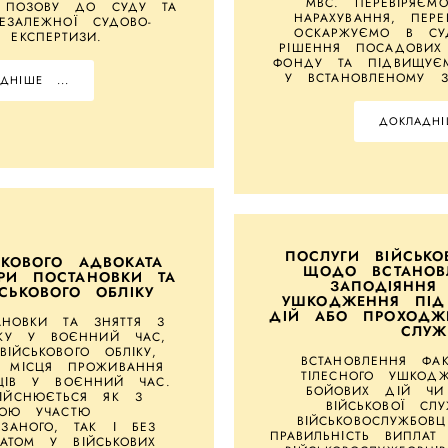
МВС. ПЕРЕВІРЯЄМ
О ПОЗОВУ ДО СУДУ ТА
НАРАХУВАННЯ, ПЕРЕ
ЕЗАЛЕЖНОЇ СУДОВО-
ОСКАРЖУЄМО В СУД
 ЕКСПЕРТИЗИ.
РІШЕННЯ ПОСАДОВИХ
ФОНДУ ТА ПІДВИЩУЄ
У ВСТАНОВЛЕНОМУ 
ДНІШЕ ...
ДОКЛАДНІ
ПОСЛУГИ ВІЙСЬКО
ЬКОВОГО АДВОКАТА
ЩОДО ВСТАНОВ
РИ ПОСТАНОВКИ ТА
ЗАПОДІЯННЯ 
СЬКОВОГО ОБЛІКУ
УШКОДЖЕННЯ ПІД
ДІЙ АБО ПРОХОДЖЕ
АНОВКИ ТА ЗНЯТТЯ З
СЛУЖ
ІКУ У ВОЄННИЙ ЧАС,
ІЙСЬКОВОГО ОБЛІКУ,
ВСТАНОВЛЕННЯ ФА
 МІСЦЯ ПРОЖИВАННЯ
ТІЛЕСНОГО УШКОД
ВЦІВ У ВОЄННИЙ ЧАС.
БОЙОВИХ ДІЙ ЧИ
ІЙСНЮЄТЬСЯ ЯК З
ВІЙСЬКОВОЇ СЛ
ТОЮ УЧАСТЮ
ВІЙСЬКОВОСЛУЖБОВЦ
ЯЗАНОГО, ТАК І БЕЗ
ПРАВИЛЬНІСТЬ ВИПЛАТ
АТОМ У ВІЙСЬКОВИХ