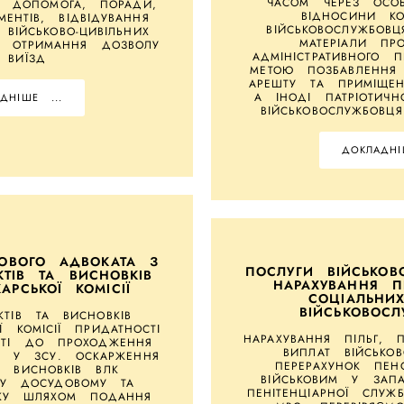
ЧАСОМ ЧЕРЕЗ ОСОБ
А ДОПОМОГА, ПОРАДИ,
ВІДНОСИНИ К
ЕНТІВ, ВІДВІДУВАННЯ
ВІЙСЬКОВОСЛУЖБОВ
 ВІЙСЬКОВО-ЦИВІЛЬНИХ
МАТЕРІАЛИ ПР
Я ОТРИМАННЯ ДОЗВОЛУ
АДМІНІСТРАТИВНОГО 
 ВИЇЗД
МЕТОЮ ПОЗБАВЛЕННЯ
АРЕШТУ ТА ПРИМІЩЕН
А ІНОДІ ПАТРІОТИЧ
ДНІШЕ ...
ВІЙСЬКОВОСЛУЖБОВЦ
ДОКЛАДНІ
КОВОГО АДВОКАТА З
ПОСЛУГИ ВІЙСЬКОВ
ТІВ ТА ВИСНОВКІВ
НАРАХУВАННЯ ПІ
КАРСЬКОЇ КОМІСІЇ
СОЦІАЛЬНИ
ВІЙСЬКОВОС
ТІВ ТА ВИСНОВКІВ
ОЇ КОМІСІЇ ПРИДАТНОСТІ
НАРАХУВАННЯ ПІЛЬГ, 
СТІ ДО ПРОХОДЖЕННЯ
ВИПЛАТ ВІЙСЬКО
И У ЗСУ. ОСКАРЖЕННЯ
ПЕРЕРАХУНОК ПЕН
А ВИСНОВКІВ ВЛК
ВІЙСЬКОВИМ У ЗАПА
 У ДОСУДОВОМУ ТА
ПЕНІТЕНЦІАРНОЇ СЛУЖ
КУ ШЛЯХОМ ПОДАННЯ