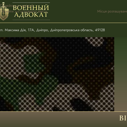
Перейти до навігації
Перейти до основного вмісту
Місця розташуван
ул. Максима Дія, 17А, Дніпро, Дніпропетровська область, 49128
В