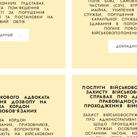
ПОЛЯ БОЮ, САМОВІ
ОННИХ ПІДСТАВАХ.
ЧАСТИНИ (СЗЧ), ВТР
ТА ПОМ'ЯКШЕННЯ
МАЙНА, УХИЛЕННЯ 
СТІ ЗА ПОРУШЕННЯ
СЛУЖБИ, ПОРУШЕННЯ 
ІЇ ТА ПОСТАНОВКИ НА
КАРАУЛЬНОЇ СЛУЖБ
ОВИЙ ОБЛІК
ЗДАВАННЯ В ПОЛОН
ПОГАНЕ ПОВ
ВІЙСЬКОВОПОЛОНЕН
ДНІШЕ ...
ДОКЛАДНІ
ПОСЛУГИ ВІЙСЬКОВ
ЗАХИСТУ ВІЙСЬКО
СПРАВАХ ПРО АД
ЬКОВОГО АДВОКАТА
ПРАВОВІДНО
ННЯ ДОЗВОЛУ НА
ПРОХОДЖЕННЯ ВІЙ
ЗА КОРДОН
ЗОБОВ'ЯЗАНИХ
ЗАХИСТ ВІЙСЬКОВОСЛУ
ПРО АДМІНІСТРАТИВН
ЗА КОРДОН
ЩОДО ПРОХОДЖЕН
ЯЗАНИХ, ПРИЗОВНИКІВ,
СЛУЖБИ. ОСОБЛИ
ВЦІВ, ВОЛОНТЕРІВ ТА
ОСТАННІМ ЧАСОМ, КО
ВАЮТЬ НА ВІЙСЬКОВОМУ