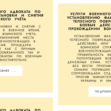
ОГО АДВОКАТА ПО
УСЛУГИ ВОЕННОГ
ТАНОВКИ И СНЯТИЯ
УСТАНОВЛЕНИЮ ФА
КОГО УЧЁТА
ТЕЛЕСНОГО ПОВ
БОЕВЫХ ДЕЙС
АНОВКИ И СНЯТИЯ С
ПРОХОЖДЕНИИ ВО
А В ВОЕННОЕ ВРЕМЯ,
ВОИНСКОГО УЧЕТА,
УСТАНОВЛЕНИЕ ФА
ЗМЕНЕНИЕ МЕСТА
ТЕЛЕСНОГО ПОВРЕЖД
ОЕННОСЛУЖАЩИХ В
ДЕЙСТВИЯХ ИЛИ
ЕМЯ. ПРОЦЕДУРА
ВОИНСКОЙ СЛУ
СЯ КАК С ЛИЧНЫМ
ВОЕННОСЛУЖАЩИ
ООБЯЗАННОГО ТАК И
ПРАВИЛЬНОСТЬ В
ОКАТОМ ПО ВОЕННЫМ
ПОТЕРПЕВШИХ ВО
МОСТОЯТЕЛЬНО
ДЕНЕЖНЫХ СУММ, УСТ
БЕЗ ВЕСТИ ПРОПА
СЕМЬЯМ ПОГИБШИХ
ОБНЕЕ ...
СОПРОВОЖДАЕМ СУД
ПРОТИВ МИНИСТЕ
УКРАИНЫ И ИН
ПОДРОБНЕ
ОГО АДВОКАТА ПО