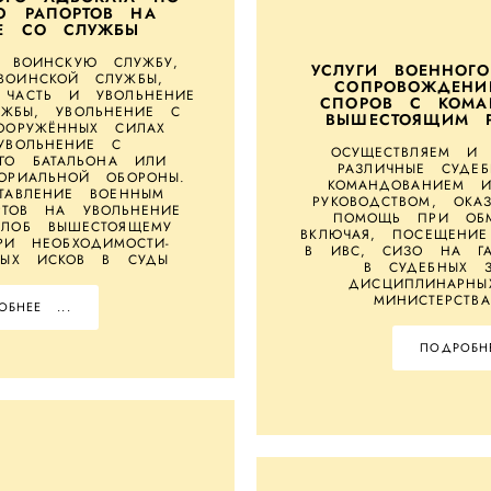
Ю РАПОРТОВ НА
ИЕ СО СЛУЖБЫ
 ВОИНСКУЮ СЛУЖБУ,
УСЛУГИ ВОЕННОГ
ВОИНСКОЙ СЛУЖБЫ,
СОПРОВОЖДЕНИ
ЧАСТЬ И УВОЛЬНЕНИЕ
СПОРОВ С КОМА
ЖБЫ, УВОЛЬНЕНИЕ С
ВЫШЕСТОЯЩИМ Р
ООРУЖЁННЫХ СИЛАХ
УВОЛЬНЕНИЕ С
ОСУЩЕСТВЛЯЕМ И
ОГО БАТАЛЬОНА ИЛИ
РАЗЛИЧНЫЕ СУДЕ
ТОРИАЛЬНОЙ ОБОРОНЫ.
КОМАНДОВАНИЕМ 
ТАВЛЕНИЕ ВОЕННЫМ
РУКОВОДСТВОМ, ОКА
РТОВ НА УВОЛЬНЕНИЕ
ПОМОЩЬ ПРИ ОБМ
ЛОБ ВЫШЕСТОЯЩЕМУ
ВКЛЮЧАЯ, ПОСЕЩЕНИ
РИ НЕОБХОДИМОСТИ-
В ИВС, СИЗО НА ГА
НЫХ ИСКОВ В СУДЫ
В СУДЕБНЫХ З
ДИСЦИПЛИНАРНЫ
МИНИСТЕРСТВ
ОБНЕЕ ...
ПОДРОБНЕ